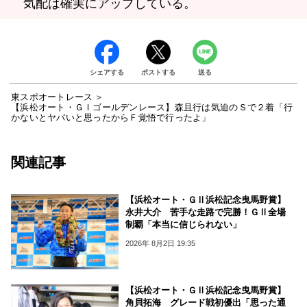
気配は確実にアップしている。
シェアする
ポストする
送る
東スポオートレース
【浜松オート・ＧＩゴールデンレース】森且行は気迫のＳで２着「行
かないとヤバいと思ったからＦ覚悟で行ったよ」
関連記事
【浜松オート・ＧⅡ浜松記念曳馬野賞】
永井大介 苦手な走路で完勝！ＧⅡ全場
制覇「本当に信じられない」
2026年 8月2日 19:35
【浜松オート・ＧⅡ浜松記念曳馬野賞】
角貝拓海 グレード戦初優出「思った通