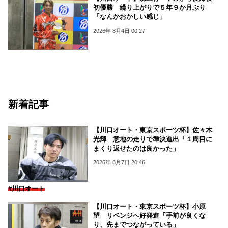
初優勝 繰り上がりで５年９か月ぶり
「なんかおかしい感じ」
2026年 8月4日 00:27
新着記事
【川口オート・東京スポーツ杯】佐々木
光輝 意地の走りで準決進出「１周目に
まくり返せたのは良かった」
2026年 8月7日 20:46
#川口オート
【川口オート・東京スポーツ杯】小原
望 リベンジへ好発進「手前が良くな
り、先までつながっている」