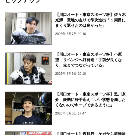
【川口オート・東京スポーツ杯】佐々木
光輝 意地の走りで準決進出「１周目に
まくり返せたのは良かった」
2026年 8月7日 20:46
【川口オート・東京スポーツ杯】小原
望 リベンジへ好発進「手前が良くな
り、先までつながっている」
2026年 8月6日 20:10
【川口オート・東京スポーツ杯】黒川京
介 愛機に好手応え「いい状態を崩した
くないのでキープできるように」
2026年 8月5日 17:47
【川口オート】森且行 ケガから復帰後