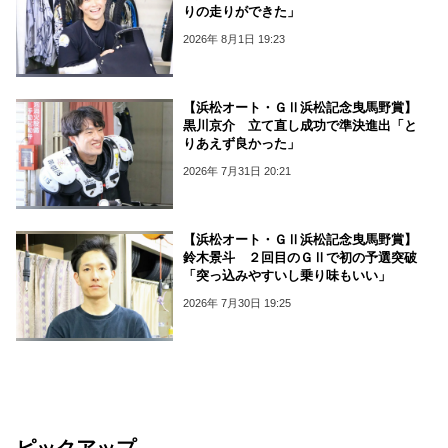
りの走りができた」
2026年 8月1日 19:23
【浜松オート・ＧⅡ浜松記念曳馬野賞】
黒川京介 立て直し成功で準決進出「と
りあえず良かった」
2026年 7月31日 20:21
【浜松オート・ＧⅡ浜松記念曳馬野賞】
鈴木景斗 ２回目のＧⅡで初の予選突破
「突っ込みやすいし乗り味もいい」
2026年 7月30日 19:25
ピックアップ