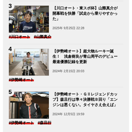
【川口オート・東スポ杯】山際真介が
開幕戦を快勝「試走から乗りやすかっ
た」
2025年 9月25日 22:28
#川口オート
#山際真介
【伊勢崎オート】超大物ルーキー誕
生！ 浅倉樹良が青山周平のデビュー
最速優勝記録を更新
2024年 2月15日 20:03
#伊勢崎オート
【伊勢崎オート・ＧⅡレジェンドカッ
プ】森且行は準々決勝戦Ｂ回り「エン
ジンは悪くない。タイヤさえ合えば」
2024年 12月5日 19:59
#伊勢崎オート
#森且行