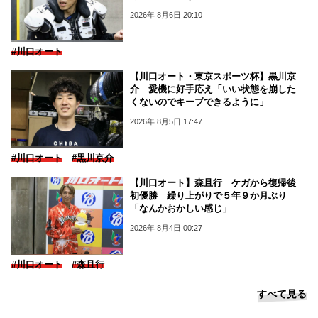
2026年 8月6日 20:10
#川口オート
【川口オート・東京スポーツ杯】黒川京
介 愛機に好手応え「いい状態を崩した
くないのでキープできるように」
2026年 8月5日 17:47
#川口オート
#黒川京介
【川口オート】森且行 ケガから復帰後
初優勝 繰り上がりで５年９か月ぶり
「なんかおかしい感じ」
2026年 8月4日 00:27
#川口オート
#森且行
すべて見る