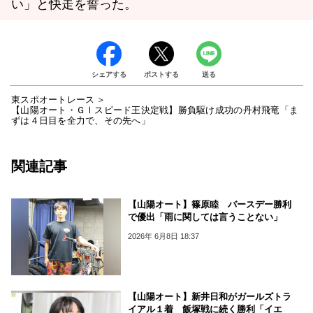
い」と快走を誓った。
シェアする
ポストする
送る
東スポオートレース
【山陽オート・ＧⅠスピード王決定戦】勝負駆け成功の丹村飛竜「ま
ずは４日目を全力で、その先へ」
関連記事
【山陽オート】篠原睦 バースデー勝利
で優出「雨に関しては言うことない」
2026年 6月8日 18:37
【山陽オート】新井日和がガールズトラ
イアル１着 飯塚戦に続く勝利「イエ