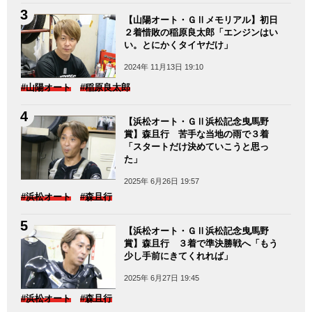
【山陽オート・ＧⅡメモリアル】初日
２着惜敗の稲原良太郎「エンジンはい
い。とにかくタイヤだけ」
2024年 11月13日 19:10
#山陽オート
#稲原良太郎
【浜松オート・ＧⅡ浜松記念曳馬野
賞】森且行 苦手な当地の雨で３着
「スタートだけ決めていこうと思っ
た」
2025年 6月26日 19:57
#浜松オート
#森且行
【浜松オート・ＧⅡ浜松記念曳馬野
賞】森且行 ３着で準決勝戦へ「もう
少し手前にきてくれれば」
2025年 6月27日 19:45
#浜松オート
#森且行