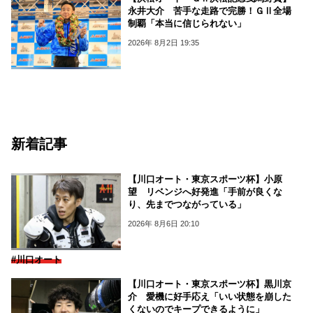
永井大介 苦手な走路で完勝！ＧⅡ全場
制覇「本当に信じられない」
2026年 8月2日 19:35
新着記事
【川口オート・東京スポーツ杯】小原
望 リベンジへ好発進「手前が良くな
り、先までつながっている」
2026年 8月6日 20:10
#川口オート
【川口オート・東京スポーツ杯】黒川京
介 愛機に好手応え「いい状態を崩した
くないのでキープできるように」