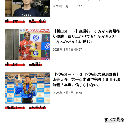
2026年 8月5日 17:47
#川口オート
#黒川京介
【川口オート】森且行 ケガから復帰後
初優勝 繰り上がりで５年９か月ぶり
「なんかおかしい感じ」
2026年 8月4日 00:27
#川口オート
#森且行
【浜松オート・ＧⅡ浜松記念曳馬野賞】
永井大介 苦手な走路で完勝！ＧⅡ全場
制覇「本当に信じられない」
2026年 8月2日 19:35
#浜松オート
#永井大介
すべて見る