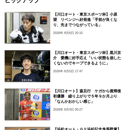
ピックアップ
【川口オート・東京スポーツ杯】小原
望 リベンジへ好発進「手前が良くな
り、先までつながっている」
2026年 8月6日 20:10
【川口オート・東京スポーツ杯】黒川京
介 愛機に好手応え「いい状態を崩した
くないのでキープできるように」
2026年 8月5日 17:47
【川口オート】森且行 ケガから復帰後
初優勝 繰り上がりで５年９か月ぶり
「なんかおかしい感じ」
2026年 8月4日 00:27
【浜松オート・ＧⅡ浜松記念曳馬野賞】