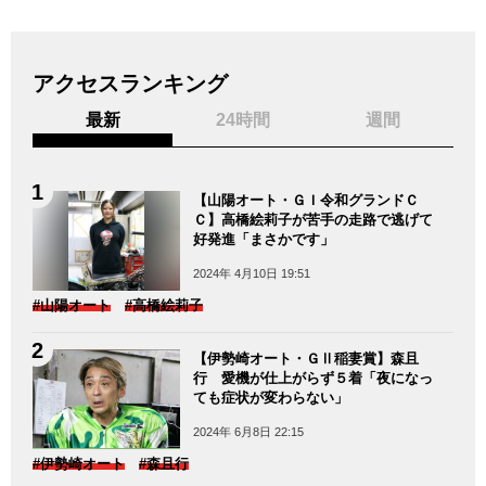
アクセスランキング
最新
24時間
週間
【山陽オート・ＧＩ令和グランドＣ
Ｃ】高橋絵莉子が苦手の走路で逃げて
好発進「まさかです」
2024年 4月10日 19:51
#山陽オート
#高橋絵莉子
【伊勢崎オート・ＧⅡ稲妻賞】森且
行 愛機が仕上がらず５着「夜になっ
ても症状が変わらない」
2024年 6月8日 22:15
#伊勢崎オート
#森且行