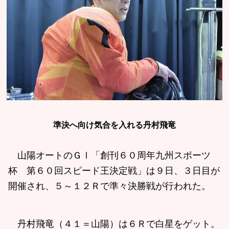
準決へ向け気合を入れる丹村飛竜
山陽オートのＧⅠ「創刊６０周年九州スポーツ
杯 第６０回スピード王決定戦」は９日、３日目が
開催され、５～１２Ｒで準々決勝戦が行われた。
丹村飛竜（４１＝山陽）は６Ｒで白星をゲット。