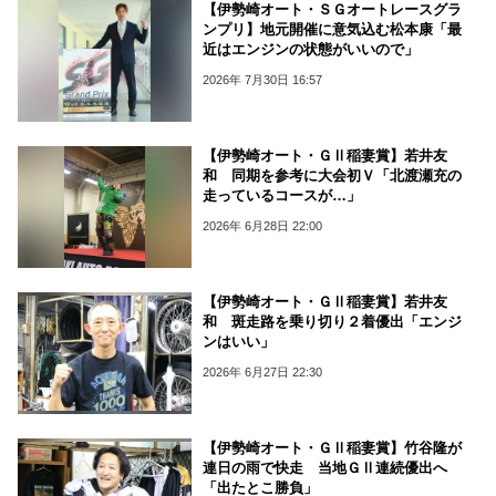
【伊勢崎オート・ＳＧオートレースグラ
ンプリ】地元開催に意気込む松本康「最
近はエンジンの状態がいいので」
2026年 7月30日 16:57
【伊勢崎オート・ＧⅡ稲妻賞】若井友
和 同期を参考に大会初Ｖ「北渡瀬充の
走っているコースが…」
2026年 6月28日 22:00
【伊勢崎オート・ＧⅡ稲妻賞】若井友
和 斑走路を乗り切り２着優出「エンジ
ンはいい」
2026年 6月27日 22:30
【伊勢崎オート・ＧⅡ稲妻賞】竹谷隆が
連日の雨で快走 当地ＧⅡ連続優出へ
「出たとこ勝負」