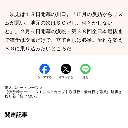
次走は１８日開幕の川口。「正月の反妨からリズ
ムが悪い。地元の次はＳＧだし、何とかしない
と」。２月６日開幕の浜松・第３８回全日本選抜ま
で猶予は次節だけで、立て直しは必須。流れを変え
ＳＧに乗り込みたいところだ。
シェアする
ポストする
送る
東スポオートレース
【伊勢崎オート・ＧＩシルクカップ】森且行 最終日は強風に翻弄さ
れ６着「情けない」
関連記事