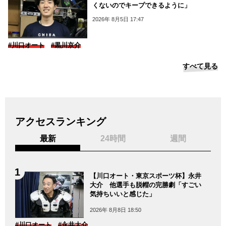
くないのでキープできるように」
2026年 8月5日 17:47
#川口オート
#黒川京介
すべて見る
アクセスランキング
最新
24時間
週間
【川口オート・東京スポーツ杯】永井
大介 他選手も脱帽の完勝劇「すごい
気持ちいいと感じた」
2026年 8月8日 18:50
#川口オート
#永井大介