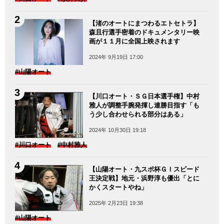
【渚のオートにまつわるエトセトラ】
森且行選手密着のドキュメンタリー映
画が１１月に全国上映されます
2024年 9月19日 17:00
#山陽オート
【川口オート・ＳＧ日本選手権】中村
雅人が調整手腕発揮し連勝目指す「も
う少し合わせられる部分はある」
2024年 10月30日 19:18
#川口オート
#中村雅人
【山陽オート・九スポ杯ＧＩスピード
王決定戦】地元・浜野淳も優出「とに
かくスタートやね」
2025年 2月23日 19:38
#山陽オート