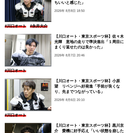
ちいいと感じた」
2026年 8月8日 18:50
#川口オート
#永井大介
【川口オート・東京スポーツ杯】佐々木
光輝 意地の走りで準決進出「１周目に
まくり返せたのは良かった」
2026年 8月7日 20:46
#川口オート
【川口オート・東京スポーツ杯】小原
望 リベンジへ好発進「手前が良くな
り、先までつながっている」
2026年 8月6日 20:10
#川口オート
【川口オート・東京スポーツ杯】黒川京
介 愛機に好手応え「いい状態を崩した