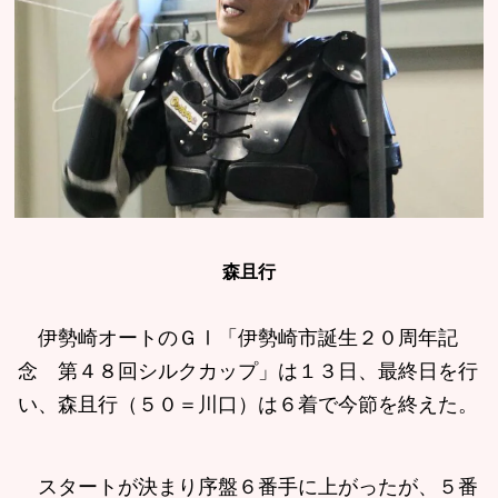
森且行
伊勢崎オートのＧⅠ「伊勢崎市誕生２０周年記
念 第４８回シルクカップ」は１３日、最終日を行
い、森且行（５０＝川口）は６着で今節を終えた。
スタートが決まり序盤６番手に上がったが、５番