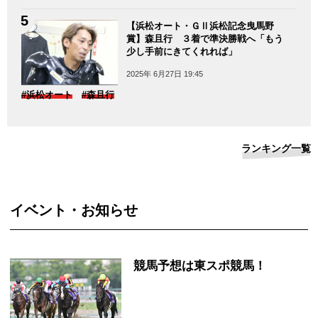
【浜松オート・ＧⅡ浜松記念曳馬野
賞】森且行 ３着で準決勝戦へ「もう
少し手前にきてくれれば」
2025年 6月27日 19:45
#浜松オート
#森且行
ランキング一覧
イベント・お知らせ
競馬予想は東スポ競馬！