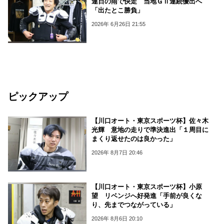
連日の雨で快走 当地ＧⅡ連続優出へ
「出たとこ勝負」
2026年 6月26日 21:55
ピックアップ
【川口オート・東京スポーツ杯】佐々木
光輝 意地の走りで準決進出「１周目に
まくり返せたのは良かった」
2026年 8月7日 20:46
【川口オート・東京スポーツ杯】小原
望 リベンジへ好発進「手前が良くな
り、先までつながっている」
2026年 8月6日 20:10