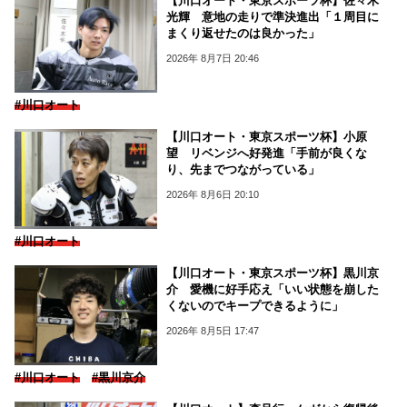
【川口オート・東京スポーツ杯】佐々木
光輝 意地の走りで準決進出「１周目に
まくり返せたのは良かった」
2026年 8月7日 20:46
#川口オート
【川口オート・東京スポーツ杯】小原
望 リベンジへ好発進「手前が良くな
り、先までつながっている」
2026年 8月6日 20:10
#川口オート
【川口オート・東京スポーツ杯】黒川京
介 愛機に好手応え「いい状態を崩した
くないのでキープできるように」
2026年 8月5日 17:47
#川口オート
#黒川京介