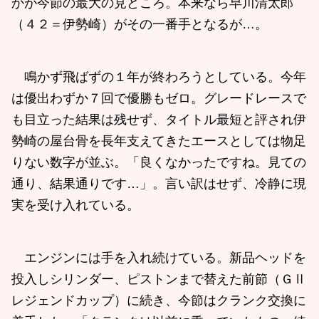
かが今節の最大の見どころ。本来なら早川清太郎
（４２＝伊勢崎）がその一番手となるが…。
鳴かず飛ばずの１年が終わろうとしている。今年
は優出わずか７回で優勝もゼロ。グレードレースで
も目立った結果は残せず、タイトル最短と評され伊
勢崎の屋台骨を長年支えてきたエースとしては物足
りない数字が並ぶ。「良くなかったですね。見ての
通り、結果通りです…」。言い訳はせず、冷静に現
実を受け入れている。
エンジンには手を入れ続けている。新品ヘッドを
投入しシリンダー、ピストンまで替えた前節（ＧⅡ
レジェンドカップ）に続き、今節はクランク交換に