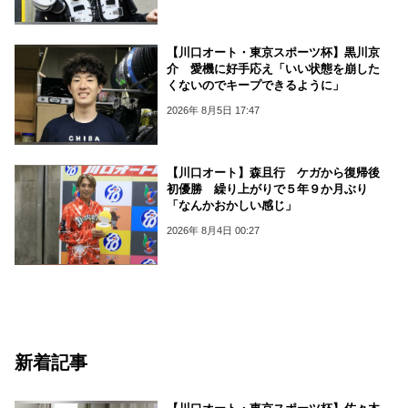
【川口オート・東京スポーツ杯】黒川京
介 愛機に好手応え「いい状態を崩した
くないのでキープできるように」
2026年 8月5日 17:47
【川口オート】森且行 ケガから復帰後
初優勝 繰り上がりで５年９か月ぶり
「なんかおかしい感じ」
2026年 8月4日 00:27
新着記事