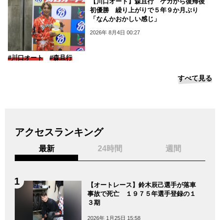
【川口オート】森且行 ケガから復帰後
初優勝 繰り上がりで５年９か月ぶり
「なんかおかしい感じ」
2026年 8月4日 00:27
#川口オート
#森且行
すべて見る
アクセスランキング
最新
24時間
週間
【オートレース】鈴木辰己選手が落車
事故で死亡 １９７５年選手登録の１
３期
2026年 1月25日 15:58