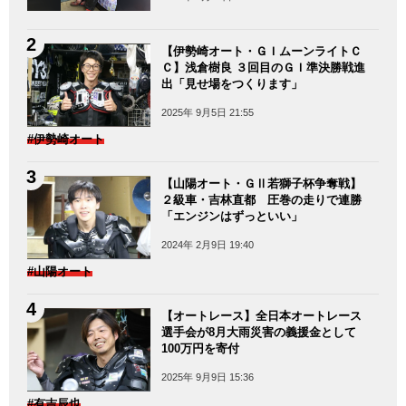
【伊勢崎オート・ＧＩムーンライトＣ
Ｃ】浅倉樹良 ３回目のＧＩ準決勝戦進
出「見せ場をつくります」
2025年 9月5日 21:55
#伊勢崎オート
【山陽オート・ＧⅡ若獅子杯争奪戦】
２級車・吉林直都 圧巻の走りで連勝
「エンジンはずっといい」
2024年 2月9日 19:40
#山陽オート
【オートレース】全日本オートレース
選手会が8月大雨災害の義援金として
100万円を寄付
2025年 9月9日 15:36
#有吉辰也