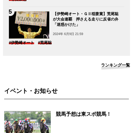
【伊勢崎オート・ＧⅡ稲妻賞】荒尾聡
が大会連覇 押さえる走りに反省の弁
「迷惑かけた」
2024年 6月9日 21:59
#伊勢崎オート
#荒尾聡
ランキング一覧
イベント・お知らせ
競馬予想は東スポ競馬！