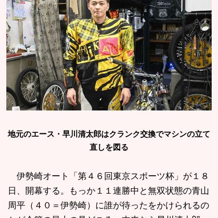
地元のエース・早川清太郎はクランク交換でマシンの立て
直しを図る
伊勢崎オート「第４６回東京スポーツ杯」が１８
日、開幕する。もっか１１連勝中と無双状態の青山
周平（４０＝伊勢崎）に誰が待ったをかけられるの