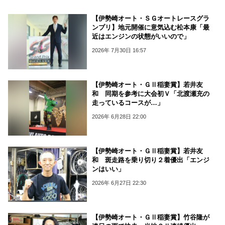
【伊勢崎オート・ＳＧオートレースグラ
ンプリ】地元開催に意気込む松本康「最
近はエンジンの状態がいいので」
2026年 7月30日 16:57
【伊勢崎オート・ＧⅡ稲妻賞】若井友
和 同期を参考に大会初Ｖ「北渡瀬充の
走っているコースが…」
2026年 6月28日 22:00
【伊勢崎オート・ＧⅡ稲妻賞】若井友
和 斑走路を乗り切り２着優出「エンジ
ンはいい」
2026年 6月27日 22:30
【伊勢崎オート・ＧⅡ稲妻賞】竹谷隆が