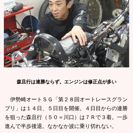
森且行は連勝ならず。エンジンは修正点が多い
伊勢崎オートＳＧ「第２８回オートレースグラン
プリ」は１４日、５日目を開催。４日目からの連勝
を狙った森且行（５０＝川口）は７Ｒで３着。一歩
進んで半歩後退。なかなか波に乗り切れない。