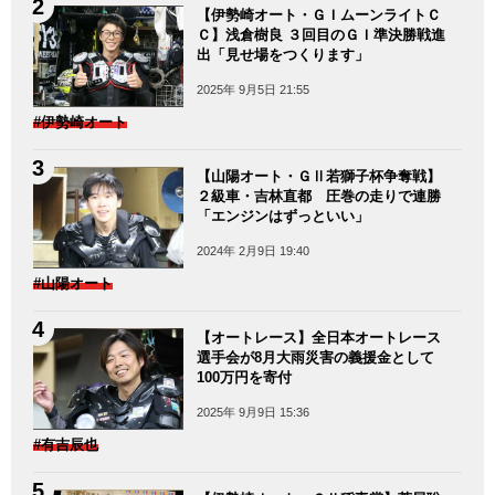
【伊勢崎オート・ＧＩムーンライトＣ
Ｃ】浅倉樹良 ３回目のＧＩ準決勝戦進
出「見せ場をつくります」
2025年 9月5日 21:55
#伊勢崎オート
【山陽オート・ＧⅡ若獅子杯争奪戦】
２級車・吉林直都 圧巻の走りで連勝
「エンジンはずっといい」
2024年 2月9日 19:40
#山陽オート
【オートレース】全日本オートレース
選手会が8月大雨災害の義援金として
100万円を寄付
2025年 9月9日 15:36
#有吉辰也