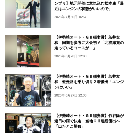
ンプリ】地元開催に意気込む松本康「最
近はエンジンの状態がいいので」
2026年 7月30日 16:57
【伊勢崎オート・ＧⅡ稲妻賞】若井友
和 同期を参考に大会初Ｖ「北渡瀬充の
走っているコースが…」
2026年 6月28日 22:00
【伊勢崎オート・ＧⅡ稲妻賞】若井友
和 斑走路を乗り切り２着優出「エンジ
ンはいい」
2026年 6月27日 22:30
【伊勢崎オート・ＧⅡ稲妻賞】竹谷隆が
連日の雨で快走 当地ＧⅡ連続優出へ
「出たとこ勝負」