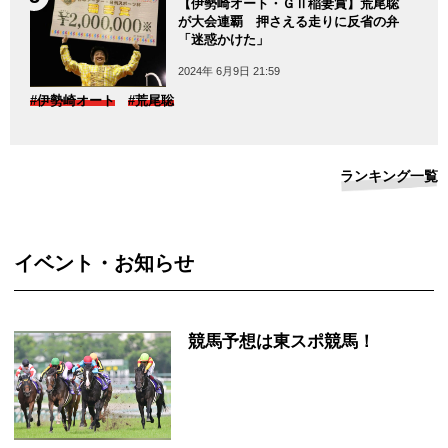
【伊勢崎オート・ＧⅡ稲妻賞】荒尾聡
が大会連覇 押さえる走りに反省の弁
「迷惑かけた」
2024年 6月9日 21:59
#伊勢崎オート
#荒尾聡
ランキング一覧
イベント・お知らせ
競馬予想は東スポ競馬！