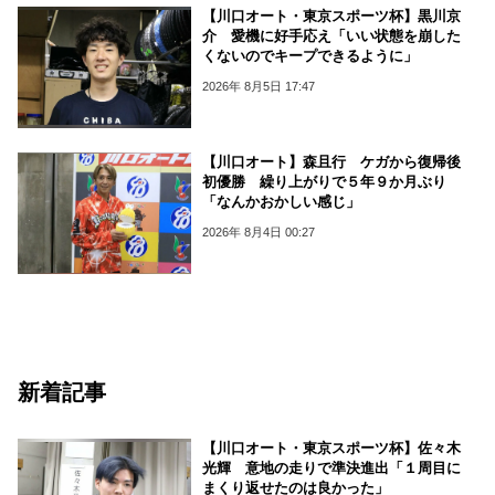
【川口オート・東京スポーツ杯】黒川京
介 愛機に好手応え「いい状態を崩した
くないのでキープできるように」
2026年 8月5日 17:47
【川口オート】森且行 ケガから復帰後
初優勝 繰り上がりで５年９か月ぶり
「なんかおかしい感じ」
2026年 8月4日 00:27
新着記事
【川口オート・東京スポーツ杯】佐々木
光輝 意地の走りで準決進出「１周目に
まくり返せたのは良かった」