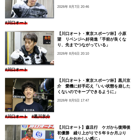
2026年 8月7日 20:46
#川口オート
【川口オート・東京スポーツ杯】小原
望 リベンジへ好発進「手前が良くな
り、先までつながっている」
2026年 8月6日 20:10
#川口オート
【川口オート・東京スポーツ杯】黒川京
介 愛機に好手応え「いい状態を崩した
くないのでキープできるように」
2026年 8月5日 17:47
#川口オート
#黒川京介
【川口オート】森且行 ケガから復帰後
初優勝 繰り上がりで５年９か月ぶり
「なんかおかしい感じ」