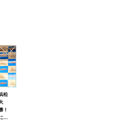
浜松
大
勝！
に信