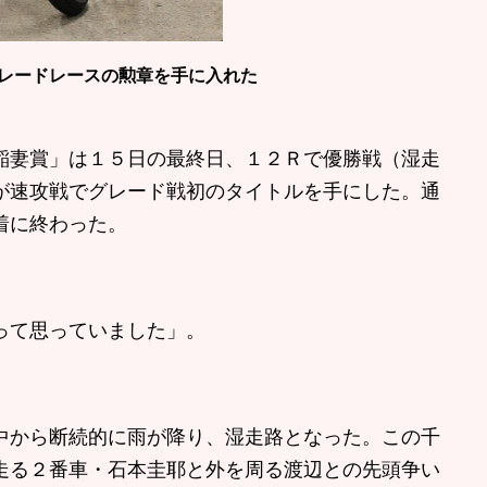
レードレースの勲章を手に入れた
妻賞」は１５日の最終日、１２Ｒで優勝戦（湿走
が速攻戦でグレード戦初のタイトルを手にした。通
着に終わった。
って思っていました」。
から断続的に雨が降り、湿走路となった。この千
走る２番車・石本圭耶と外を周る渡辺との先頭争い