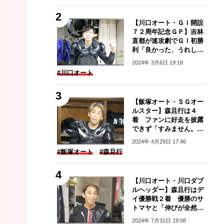
【川口オート・ＧＩ開設
７２周年記念ＧＰ】吉林
直都が速攻劇でＧⅠ初勝
利「良かった、うれし
い」
2024年 3月6日 19:18
#川口オート
【飯塚オート・ＳＧオー
ルスター】森且行は４
着 ファンに好走を披露
できず「すみません。申
し訳ない」
2024年 4月29日 17:46
#飯塚オート
#森且行
【川口オート・川口ダブ
ルヘッダー】森且行はデ
イ優勝戦２着 優勝のサ
トマヤと「伸びが全然違
った」
2024年 7月31日 19:08