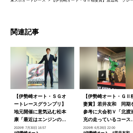
東スポオートレース
【伊勢崎オート・ＧⅡ稲妻賞】渡辺篤 グレ
関連記事
【伊勢崎オート・ＳＧオ
【伊勢崎オート・ＧⅡ
ートレースグランプリ】
妻賞】若井友和 同期
地元開催に意気込む松本
参考に大会初Ｖ「北渡
康「最近はエンジンの状
充の走っているコース
態がいいので」
が…」
2026年 7月30日 16:57
2026年 6月28日 22:00
#伊勢崎オート
#伊勢崎オート
#若井友和