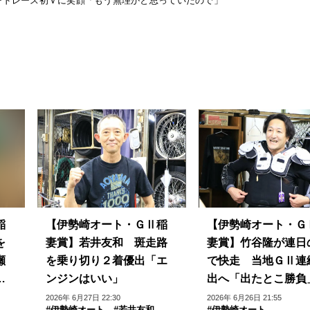
ードレース初Ｖに笑顔「もう無理かと思っていたので」
稲
【伊勢崎オート・ＧⅡ稲
【伊勢崎オート・Ｇ
を
妻賞】若井友和 斑走路
妻賞】竹谷隆が連日
瀬
を乗り切り２着優出「エ
で快走 当地ＧⅡ連
ンジンはいい」
出へ「出たとこ勝負
2026年 6月27日 22:30
2026年 6月26日 21:55
#伊勢崎オート
#若井友和
#伊勢崎オート