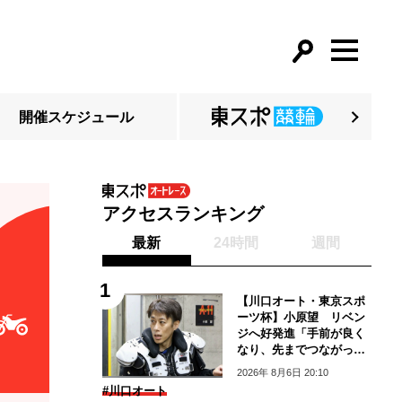
開催スケジュール
アクセスランキング
最新
24時間
週間
【川口オート・東京スポ
ーツ杯】小原望 リベン
ジへ好発進「手前が良く
なり、先までつながって
いる」
2026年 8月6日 20:10
#川口オート