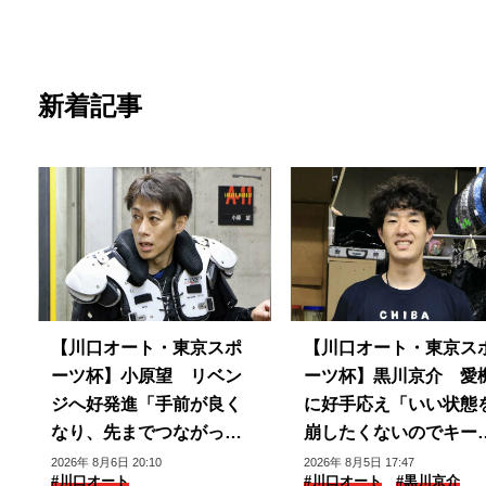
新着記事
【川口オート・東京スポ
【川口オート・東京ス
ーツ杯】小原望 リベン
ーツ杯】黒川京介 愛
ジへ好発進「手前が良く
に好手応え「いい状態
なり、先までつながって
崩したくないのでキー
いる」
できるように」
2026年 8月6日 20:10
2026年 8月5日 17:47
#川口オート
#川口オート
#黒川京介