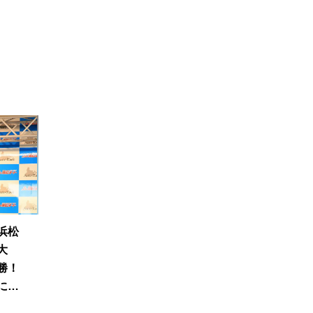
浜松
大
勝！
に信