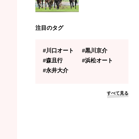
注目のタグ
#川口オート
#黒川京介
#森且行
#浜松オート
#永井大介
すべて見る