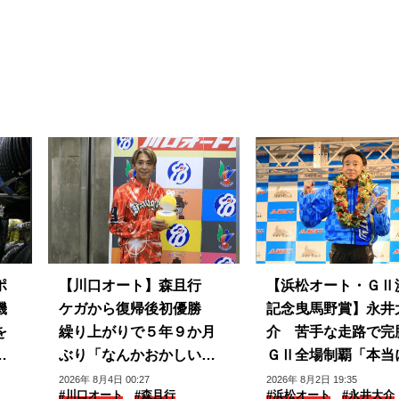
ポ
【川口オート】森且行
【浜松オート・ＧⅡ
機
ケガから復帰後初優勝
記念曳馬野賞】永井
を
繰り上がりで５年９か月
介 苦手な走路で完
プ
ぶり「なんかおかしい感
ＧⅡ全場制覇「本当
じ」
じられない」
2026年 8月4日 00:27
2026年 8月2日 19:35
#川口オート
#森且行
#浜松オート
#永井大介