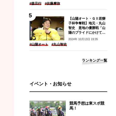
#森且行
#佐藤摩弥
【山陽オート・ＧⅡ若獅
子杯争奪戦】地元・丸山
智史 意地の優勝戦「山
陽のプライドにかけて頑
張りたい」
2024年 10月13日 19:35
#山陽オート
#丸山智史
ランキング一覧
イベント・お知らせ
競馬予想は東スポ競
馬！