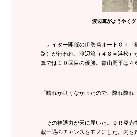
渡辺篤がようやくグ
ナイター開催の伊勢崎オートＧⅡ「稲
路）が行われ、渡辺篤（４８＝浜松）
算では１０回目の優勝。青山周平は４
「晴れが良くなかったので、降れ降れ
その神通力が天に届いた。９Ｒ発売中
載一遇のチャンスをモノにした。内を