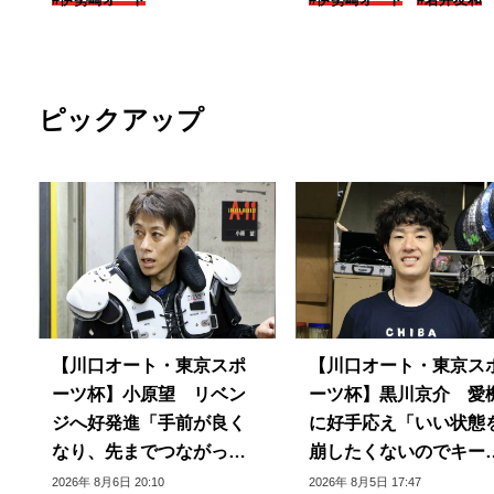
ピックアップ
【川口オート・東京スポ
【川口オート・東京ス
ーツ杯】小原望 リベン
ーツ杯】黒川京介 愛
ジへ好発進「手前が良く
に好手応え「いい状態
なり、先までつながって
崩したくないのでキー
いる」
できるように」
2026年 8月6日 20:10
2026年 8月5日 17:47