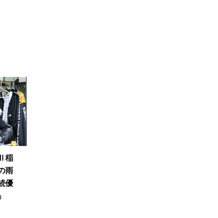
Ⅱ稲
の雨
続優
」