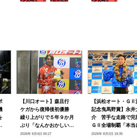
ポ
【川口オート】森且行
【浜松オート・ＧⅡ
機
ケガから復帰後初優勝
記念曳馬野賞】永井
を
繰り上がりで５年９か月
介 苦手な走路で完
プ
ぶり「なんかおかしい感
ＧⅡ全場制覇「本当
じ」
じられない」
2026年 8月4日 00:27
2026年 8月2日 19:35