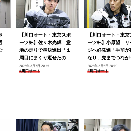
ポ
【川口オート・東京スポ
【川口オート・東京
選
ーツ杯】佐々木光輝 意
ーツ杯】小原望 リ
ご
地の走りで準決進出「１
ジへ好発進「手前が
」
周目にまくり返せたのは
なり、先までつなが
良かった」
いる」
2026年 8月7日 20:46
2026年 8月6日 20:10
#川口オート
#川口オート