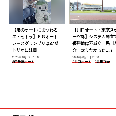
【渚のオートにまつわる
【川口オート・東京ス
エトセトラ】ＳＧオート
ーツ杯】システム障害
レースグランプリは37期
優勝戦は不成立 黒川
トリオに注目
介「走りたかった…」
2026年 8月10日 10:00
2026年 8月9日 19:00
#伊勢崎オート
#川口オート
#黒川京介