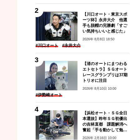
【川口オート・東京スポ
ーツ杯】永井大介 他選
手も脱帽の完勝劇「すご
い気持ちいいと感じた」
2026年 8月8日 18:50
#川口オート
#永井大介
【渚のオートにまつわる
エトセトラ】ＳＧオート
レースグランプリは37期
トリオに注目
2026年 8月10日 10:00
#伊勢崎オート
【浜松オート・ＳＧ全日
本選抜】昨年ＳＧ初優出
の吉林直都 課題解消へ
奮起「手を動かして勉強
します」
2026年 2月16日 10:00