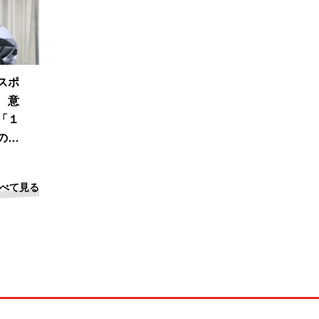
スポ
 意
「１
のは
べて見る