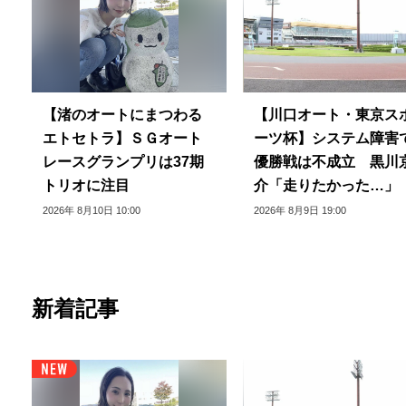
【渚のオートにまつわる
【川口オート・東京ス
エトセトラ】ＳＧオート
ーツ杯】システム障害
レースグランプリは37期
優勝戦は不成立 黒川
トリオに注目
介「走りたかった…」
2026年 8月10日 10:00
2026年 8月9日 19:00
新着記事