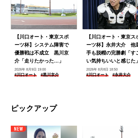
【川口オート・東京スポ
【川口オート・東京ス
ーツ杯】システム障害で
ーツ杯】永井大介 他
優勝戦は不成立 黒川京
手も脱帽の完勝劇「す
介「走りたかった…」
い気持ちいいと感じた
2026年 8月9日 19:00
2026年 8月8日 18:50
#川口オート
#黒川京介
#川口オート
#永井大介
ピックアップ