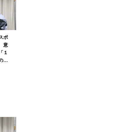
スポ
 意
「１
のは