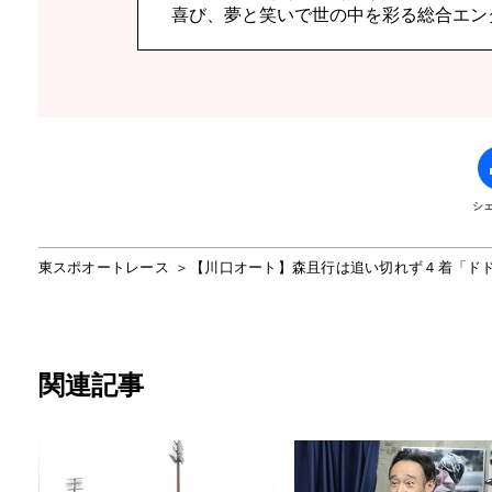
喜び、夢と笑いで世の中を彩る総合エン
シ
東スポオートレース
【川口オート】森且行は追い切れず４着「ド
関連記事