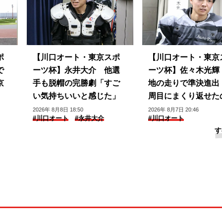
ポ
【川口オート・東京スポ
【川口オート・東京
で
ーツ杯】永井大介 他選
ーツ杯】佐々木光輝
京
手も脱帽の完勝劇「すご
地の走りで準決進出
い気持ちいいと感じた」
周目にまくり返せた
良かった」
2026年 8月8日 18:50
2026年 8月7日 20:46
#川口オート
#永井大介
#川口オート
す