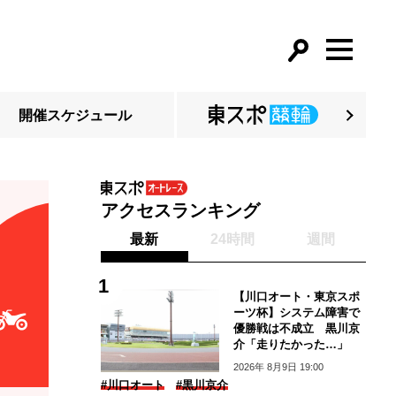
開催スケジュール
アクセスランキング
最新
24時間
週間
【川口オート・東京スポ
ーツ杯】システム障害で
優勝戦は不成立 黒川京
介「走りたかった…」
2026年 8月9日 19:00
#川口オート
#黒川京介