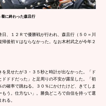
４着に終わった森且行
日、１２Ｒで優勝戦が行われ、森且行（５０＝川
復帰後初Ｖはならなかった。なお木村武之が今年２
を見せたが３・３５秒と時計が出なかった。「ド
とドドドだった」と足周りの不安が露呈した。「初
％の確率で跳ねる。３０％にかけたけど、きてしま
ーもう。仕方ない」。勝負どころで自信を持って選
まれる。