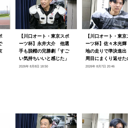
ポ
【川口オート・東京スポ
【川口オート・東京
で
ーツ杯】永井大介 他選
ーツ杯】佐々木光輝
京
手も脱帽の完勝劇「すご
地の走りで準決進出
い気持ちいいと感じた」
周目にまくり返せた
良かった」
2026年 8月8日 18:50
2026年 8月7日 20:46