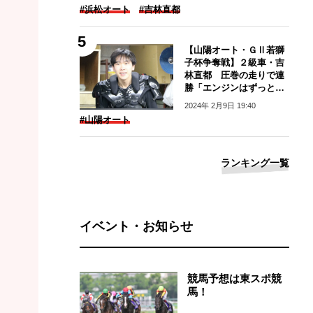
#浜松オート
#吉林直都
【山陽オート・ＧⅡ若獅
子杯争奪戦】２級車・吉
林直都 圧巻の走りで連
勝「エンジンはずっとい
い」
2024年 2月9日 19:40
#山陽オート
ランキング一覧
イベント・お知らせ
競馬予想は東スポ競
馬！