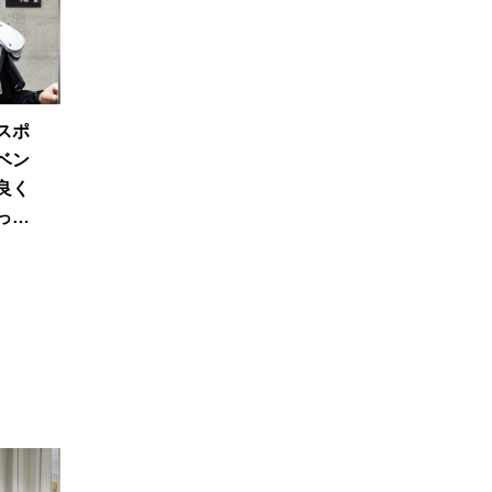
スポ
ベン
良く
って