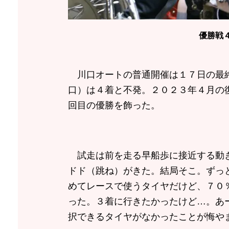
優勝戦
川口オートの普通開催は１７日の最終
口）は４着と不発。２０２３年４月の
回目の優勝を飾った。
試走は前を走る早船歩に接近する動き
ドド（跳ね）がきた。結局そこ。ずっ
めてレースで使うタイヤだけど、７０
った。３着に行きたかったけど…。あ
択できるタイヤがなかったことが悔や