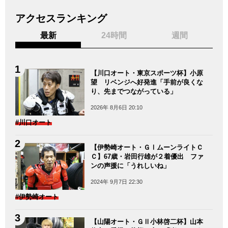
アクセスランキング
最新
24時間
週間
【川口オート・東京スポーツ杯】小原
望 リベンジへ好発進「手前が良くな
り、先までつながっている」
2026年 8月6日 20:10
#川口オート
【伊勢崎オート・ＧⅠムーンライトＣ
Ｃ】67歳・岩田行雄が２着優出 ファ
ンの声援に「うれしいね」
2024年 9月7日 22:30
#伊勢崎オート
【山陽オート・ＧⅡ小林啓二杯】山本