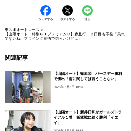
シェアする
ポストする
送る
東スポオートレース
【山陽オート・特別ＧＩプレミアムＣ】森且行 ２日目も不発「乗れ
てないね。フライング覚悟で切ったけど…」
関連記事
【山陽オート】篠原睦 バースデー勝利
で優出「雨に関しては言うことない」
2026年 6月8日 18:37
【山陽オート】新井日和がガールズトラ
イアル１着 飯塚戦に続く勝利「イエ
イ」
2026年 6月7日 18:55