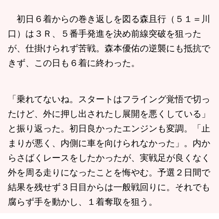
初日６着からの巻き返しを図る森且行（５１＝川
口）は３Ｒ、５番手発進を決め前線突破を狙った
が、仕掛けられず苦戦。森本優佑の逆襲にも抵抗で
きず、この日も６着に終わった。
「乗れてないね。スタートはフライング覚悟で切っ
たけど、外に押し出されたし展開を悪くしている」
と振り返った。初日良かったエンジンも変調。「止
まりが悪く、内側に車を向けられなかった」。内か
らさばくレースをしたかったが、実戦足が良くなく
外を周る走りになったことを悔やむ。予選２日間で
結果を残せず３日目からは一般戦回りに。それでも
腐らず手を動かし、１着奪取を狙う。