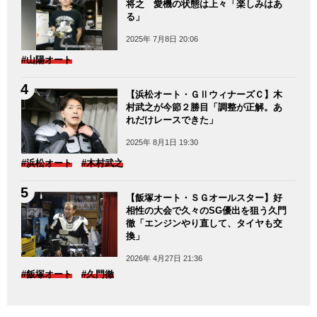
将之 愛機の状態は上々「楽しみはあ
る」
2025年 7月8日 20:06
#山陽オート
【浜松オート・ＧⅡウィナーズＣ】木
村武之が今節２勝目「調整が正解。あ
れだけレースできた」
2025年 8月1日 19:30
#浜松オート
#木村武之
【飯塚オート・ＳＧオールスター】好
相性の大会で久々のSG優出を狙う久門
徹「エンジンやり直して、タイヤも交
換」
2026年 4月27日 21:36
#飯塚オート
#久門徹