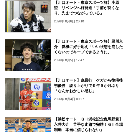
【川口オート・東京スポーツ杯】小原
望 リベンジへ好発進「手前が良くな
り、先までつながっている」
2026年 8月6日 20:10
【川口オート・東京スポーツ杯】黒川京
介 愛機に好手応え「いい状態を崩した
くないのでキープできるように」
2026年 8月5日 17:47
【川口オート】森且行 ケガから復帰後
初優勝 繰り上がりで５年９か月ぶり
「なんかおかしい感じ」
2026年 8月4日 00:27
【浜松オート・ＧⅡ浜松記念曳馬野賞】
永井大介 苦手な走路で完勝！ＧⅡ全場
制覇「本当に信じられない」