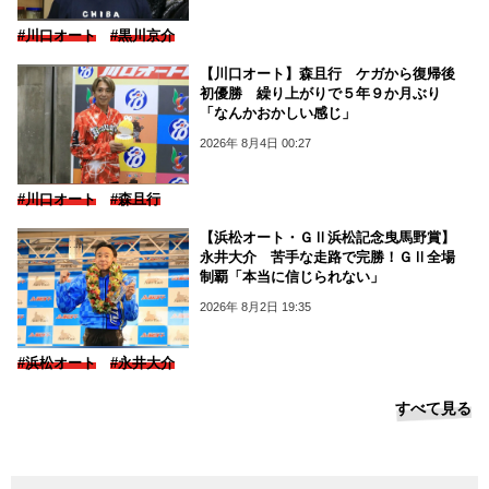
#川口オート
#黒川京介
【川口オート】森且行 ケガから復帰後
初優勝 繰り上がりで５年９か月ぶり
「なんかおかしい感じ」
2026年 8月4日 00:27
#川口オート
#森且行
【浜松オート・ＧⅡ浜松記念曳馬野賞】
永井大介 苦手な走路で完勝！ＧⅡ全場
制覇「本当に信じられない」
2026年 8月2日 19:35
#浜松オート
#永井大介
すべて見る