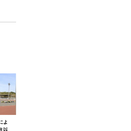
によ
Ｒ以