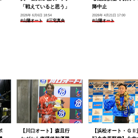
「戦えていると思う」
降中止
2026年 6月6日 18:54
2026年 4月21日 17:00
#山陽オート
#三宅真央
#山陽オート
ポ
【川口オート】森且行
【浜松オート・ＧⅡ