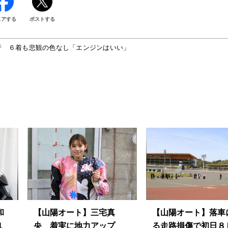
ェアする
ポストする
行 ６着も悲観の色なし「エンジンはいい」
和
【山陽オート】三宅真
【山陽オート】落車
１
央 着実に地力アップ
る走路損傷で初日８