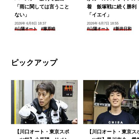
「雨に関しては言うこと
着 飯塚戦に続く勝利
ない」
「イエイ」
2026年 6月8日 18:37
2026年 6月7日 18:55
#山陽オート
#篠原睦
#山陽オート
#新井日和
ピックアップ
【川口オート・東京スポ
【川口オート・東京ス