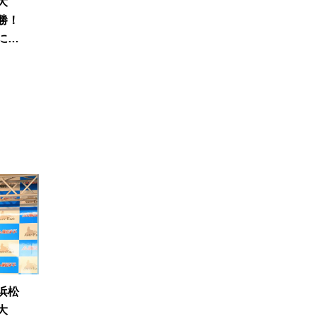
大
勝！
に信
浜松
大