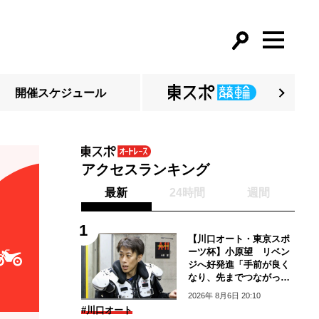
開催スケジュール
アクセスランキング
最新
24時間
週間
【川口オート・東京スポ
ーツ杯】小原望 リベン
ジへ好発進「手前が良く
なり、先までつながって
いる」
2026年 8月6日 20:10
#川口オート