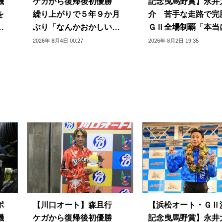
機
ケガから復帰後初優勝
記念曳馬野賞】永井
を
繰り上がりで５年９か月
介 苦手な走路で完
プ
ぶり「なんかおかしい感
ＧⅡ全場制覇「本当
じ」
じられない」
2026年 8月4日 00:27
2026年 8月2日 19:35
ポ
【川口オート】森且行
【浜松オート・ＧⅡ
機
ケガから復帰後初優勝
記念曳馬野賞】永井