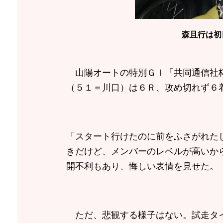
森且行は初
山陽オートの特別ＧＩ「共同通信社杯
（５１＝川口）は６Ｒ、攻め切れず６
「スタート行けたのに前をふさがれた
きだけど、メンバーのレベルが高いか
開不利もあり、悔しい表情を見せた。
ただ、悲観する様子はない。試走タイ