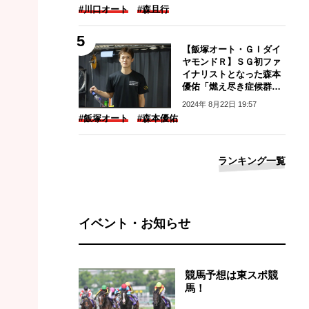
#川口オート
#森且行
【飯塚オート・ＧＩダイ
ヤモンドＲ】ＳＧ初ファ
イナリストとなった森本
優佑「燃え尽き症候群に
ならないように」
2024年 8月22日 19:57
#飯塚オート
#森本優佑
ランキング一覧
イベント・お知らせ
競馬予想は東スポ競
馬！