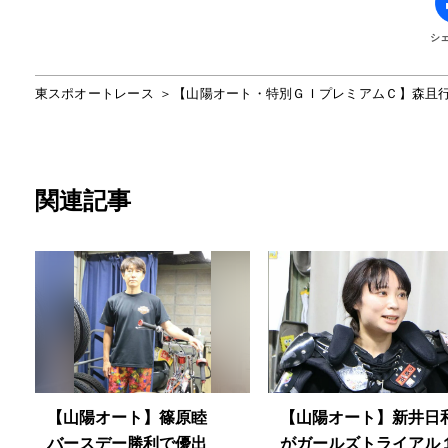
シ
東スポオートレース
【山陽オート・特別ＧＩプレミアムＣ】森且
関連記事
【山陽オート】篠原睦
【山陽オート】新井日
バースデー勝利で優出
がガールズトライアル