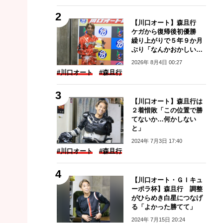
【川口オート】森且行
ケガから復帰後初優勝
繰り上がりで５年９か月
ぶり「なんかおかしい感
じ」
2026年 8月4日 00:27
#川口オート
#森且行
【川口オート】森且行は
２着惜敗「この位置で勝
てないか…何かしない
と」
2024年 7月3日 17:40
#川口オート
#森且行
【川口オート・ＧＩキュ
ーポラ杯】森且行 調整
がひらめき白星につなげ
る「よかった勝てて」
2024年 7月15日 20:24