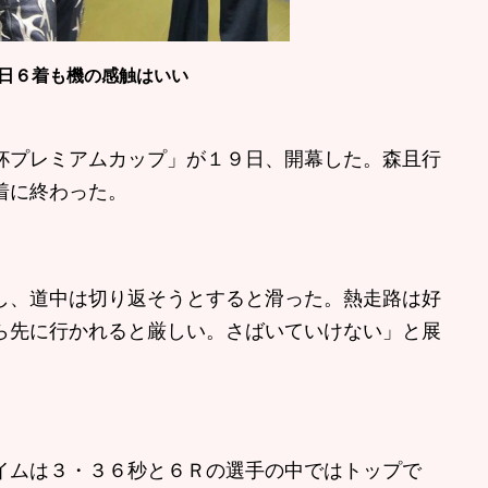
日６着も機の感触はいい
プレミアムカップ」が１９日、開幕した。森且行
着に終わった。
し、道中は切り返そうとすると滑った。熱走路は好
ら先に行かれると厳しい。さばいていけない」と展
ムは３・３６秒と６Ｒの選手の中ではトップで