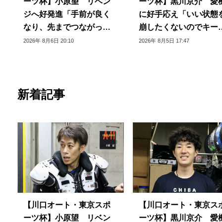
ーツ杯】小原望 リベン
ーツ杯】黒川京介 愛
ジへ好発進「手前が良く
に好手応え「いい状態
なり、先までつながって
崩したくないのでキー
いる」
できるように」
2026年 8月6日 20:10
2026年 8月5日 17:47
新着記事
【川口オート・東京スポ
【川口オート・東京ス
ーツ杯】小原望 リベン
ーツ杯】黒川京介 愛