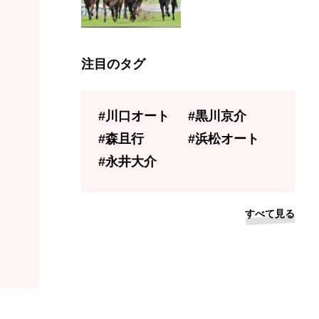
注目のタグ
#川口オート
#黒川京介
#森且行
#浜松オート
#永井大介
すべて見る