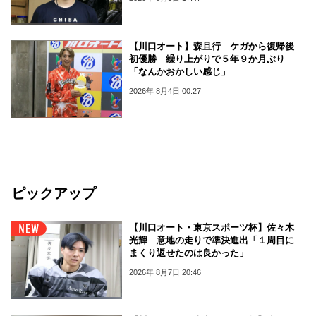
【川口オート】森且行 ケガから復帰後
初優勝 繰り上がりで５年９か月ぶり
「なんかおかしい感じ」
2026年 8月4日 00:27
ピックアップ
【川口オート・東京スポーツ杯】佐々木
光輝 意地の走りで準決進出「１周目に
まくり返せたのは良かった」
2026年 8月7日 20:46