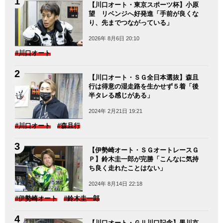
【川口オート・東京スポーツ杯】小原
望 リベンジへ好発進「手前が良くな
り、先までつながっている」
2026年 8月6日 20:10
#川口オート
【川口オート・ＳＧ全日本選抜】森且
行は得意の湿走路を生かせず５着「後
半タレる感じがある」
2024年 2月21日 19:21
#川口オート
#森且行
【伊勢崎オート・ＳＧオートレースＧ
Ｐ】鈴木圭一郎が完勝「こんなに気持
ち良く走れたことはない」
2024年 8月14日 22:18
#伊勢崎オート
#鈴木圭一郎
【川口オート・ＧⅡ川口記念】黒川京