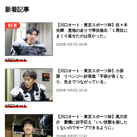
新着記事
【川口オート・東京スポーツ杯】佐々木
光輝 意地の走りで準決進出「１周目に
まくり返せたのは良かった」
2026年 8月7日 20:46
#川口オート
【川口オート・東京スポーツ杯】小原
望 リベンジへ好発進「手前が良くな
り、先までつながっている」
2026年 8月6日 20:10
#川口オート
【川口オート・東京スポーツ杯】黒川京
介 愛機に好手応え「いい状態を崩した
くないのでキープできるように」
2026年 8月5日 17:47