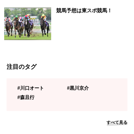
競馬予想は東スポ競馬！
注目のタグ
#川口オート
#黒川京介
#森且行
すべて見る