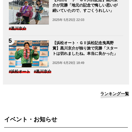
介が完勝「地元の記念で悔しい思いが
続いていたので、すごくうれしい」
2025年 5月25日 22:03
#黒川京介
【浜松オート・ＧⅡ浜松記念曳馬野
賞】黒川京介が独り旅で完勝「スター
トは切れましたね。本当に良かった」
2025年 6月29日 18:49
#浜松オート
#黒川京介
ランキング一覧
イベント・お知らせ