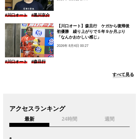
#川口オート
#黒川京介
【川口オート】森且行 ケガから復帰後
初優勝 繰り上がりで５年９か月ぶり
「なんかおかしい感じ」
2026年 8月4日 00:27
#川口オート
#森且行
すべて見る
アクセスランキング
最新
24時間
週間