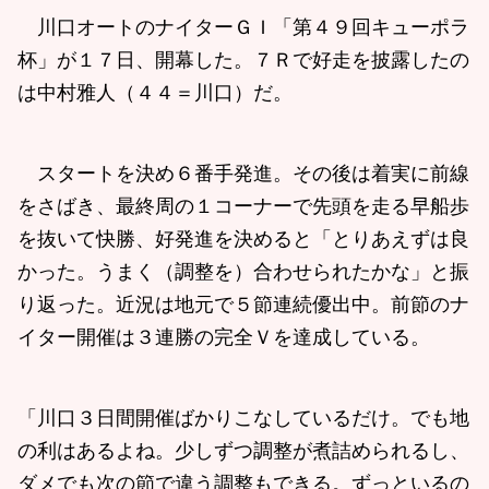
川口オートのナイターＧＩ「第４９回キューポラ
杯」が１７日、開幕した。７Ｒで好走を披露したの
は中村雅人（４４＝川口）だ。
スタートを決め６番手発進。その後は着実に前線
をさばき、最終周の１コーナーで先頭を走る早船歩
を抜いて快勝、好発進を決めると「とりあえずは良
かった。うまく（調整を）合わせられたかな」と振
り返った。近況は地元で５節連続優出中。前節のナ
イター開催は３連勝の完全Ｖを達成している。
「川口３日間開催ばかりこなしているだけ。でも地
の利はあるよね。少しずつ調整が煮詰められるし、
ダメでも次の節で違う調整もできる。ずっといるの