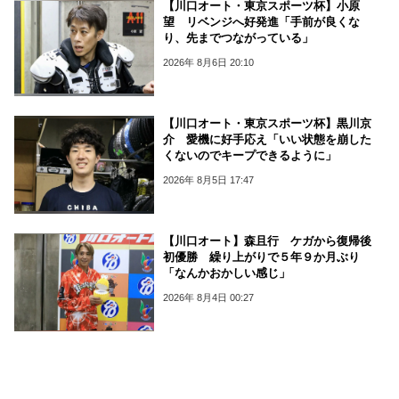
【川口オート・東京スポーツ杯】小原
望 リベンジへ好発進「手前が良くな
り、先までつながっている」
2026年 8月6日 20:10
【川口オート・東京スポーツ杯】黒川京
介 愛機に好手応え「いい状態を崩した
くないのでキープできるように」
2026年 8月5日 17:47
【川口オート】森且行 ケガから復帰後
初優勝 繰り上がりで５年９か月ぶり
「なんかおかしい感じ」
2026年 8月4日 00:27