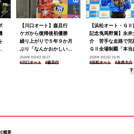
ポ
【川口オート】森且行
【浜松オート・ＧⅡ
機
ケガから復帰後初優勝
記念曳馬野賞】永井
を
繰り上がりで５年９か月
介 苦手な走路で完
プ
ぶり「なんかおかしい感
ＧⅡ全場制覇「本当
じ」
じられない」
2026年 8月4日 00:27
2026年 8月2日 19:35
#川口オート
#森且行
#浜松オート
#永井大介
す
社概要