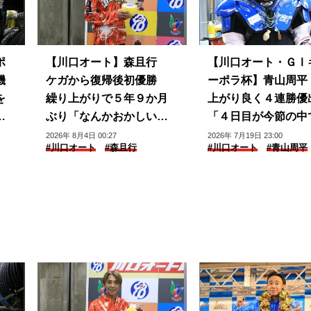
ポ
【川口オート】森且行
【川口オート・ＧⅠ
機
ケガから復帰後初優勝
ーポラ杯】青山周平
を
繰り上がりで５年９か月
上がり良く４連勝優
プ
ぶり「なんかおかしい感
「４日目が今節の中
じ」
番良かった」
2026年 8月4日 00:27
2026年 7月19日 23:00
#川口オート
#森且行
#川口オート
#青山周平