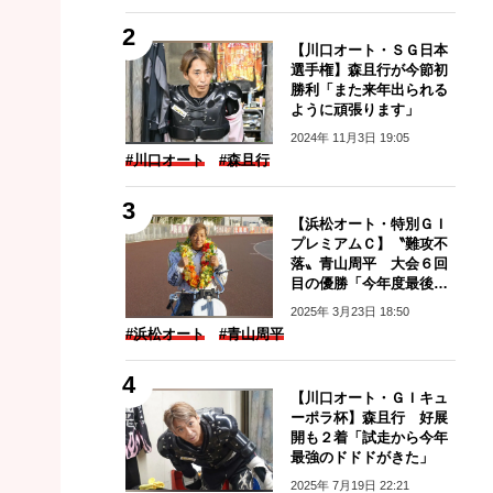
【川口オート・ＳＧ日本
選手権】森且行が今節初
勝利「また来年出られる
ように頑張ります」
2024年 11月3日 19:05
#川口オート
#森且行
【浜松オート・特別ＧＩ
プレミアムＣ】〝難攻不
落〟青山周平 大会６回
目の優勝「今年度最後の
レースで優勝できてよか
2025年 3月23日 18:50
った」
#浜松オート
#青山周平
【川口オート・ＧＩキュ
ーポラ杯】森且行 好展
開も２着「試走から今年
最強のドドドがきた」
2025年 7月19日 22:21