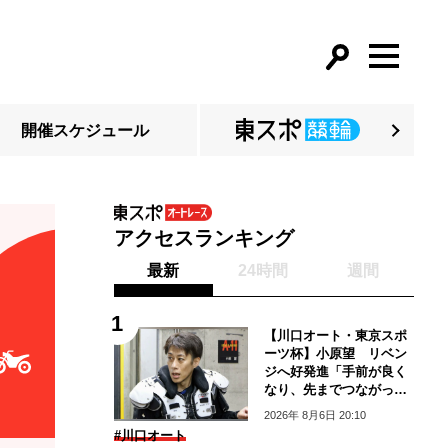
開催スケジュール
アクセスランキング
最新
24時間
週間
【川口オート・東京スポ
ーツ杯】小原望 リベン
ジへ好発進「手前が良く
なり、先までつながって
いる」
2026年 8月6日 20:10
#川口オート