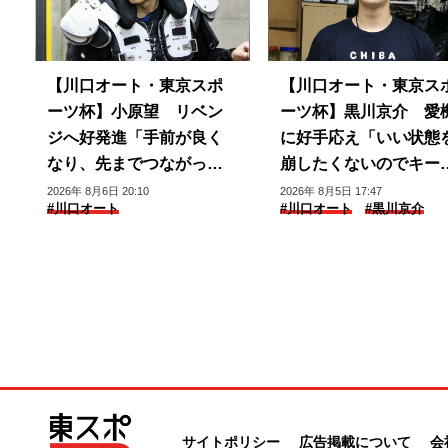
【川口オート・東京スポ
【川口オート・東京ス
ーツ杯】小原望 リベン
ーツ杯】黒川京介 愛
ジへ好発進「手前が良く
に好手応え「いい状態
なり、先までつながって
崩したくないのでキー
いる」
できるように」
2026年 8月6日 20:10
2026年 8月5日 17:47
#川口オート
#川口オート
#黒川京介
サイトポリシー
広告掲載について
会