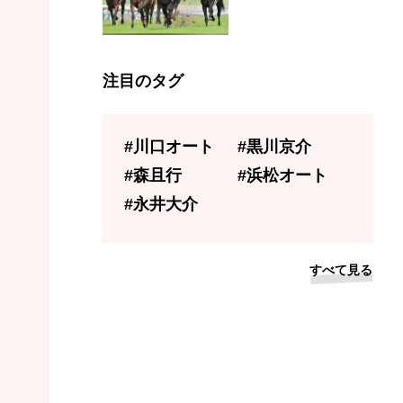
注目のタグ
#川口オート
#黒川京介
#森且行
#浜松オート
#永井大介
すべて見る