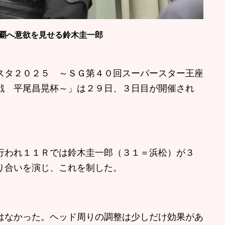
覇へ意欲を見せる鈴木圭一郎
タ２０２５ ～ＳＧ第４０回スーパースター王座
戦 平尾昌晃杯～」は２９日、３日目が開催され
われ１１Ｒでは鈴木圭一郎（３１＝浜松）が３
り合いを演じ、これを制した。
なかった。ヘッド周りの調整は少しだけ効果があ