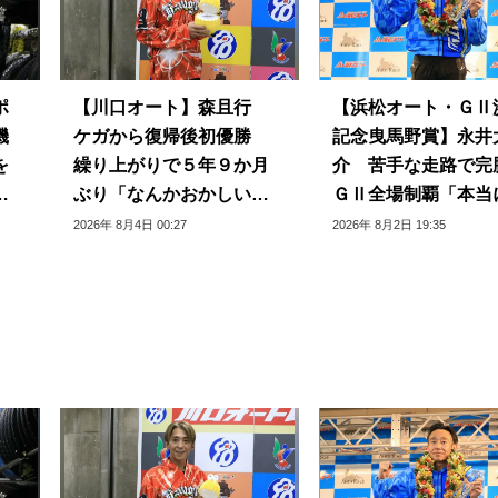
ポ
【川口オート】森且行
【浜松オート・ＧⅡ
機
ケガから復帰後初優勝
記念曳馬野賞】永井
を
繰り上がりで５年９か月
介 苦手な走路で完
プ
ぶり「なんかおかしい感
ＧⅡ全場制覇「本当
じ」
じられない」
2026年 8月4日 00:27
2026年 8月2日 19:35