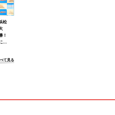
浜松
大
勝！
に信
べて見る