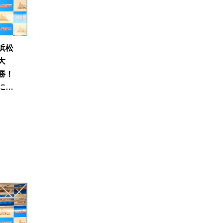
浜松
大
勝！
に信