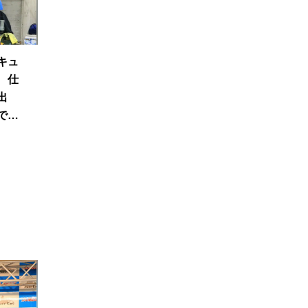
キュ
 仕
出
で一