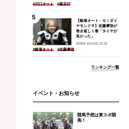
#川口オート
#森且行
【飯塚オート・ＧＩダイ
ヤモンドＲ】佐藤摩弥が
巻き返し１着「タイヤが
良かった」
2025年 8月24日 22:33
#飯塚オート
#佐藤摩弥
ランキング一覧
イベント・お知らせ
競馬予想は東スポ競
馬！