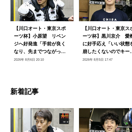
【川口オート・東京スポ
【川口オート・東京ス
ーツ杯】小原望 リベン
ーツ杯】黒川京介 愛
ジへ好発進「手前が良く
に好手応え「いい状態
なり、先までつながって
崩したくないのでキー
いる」
できるように」
2026年 8月6日 20:10
2026年 8月5日 17:47
新着記事