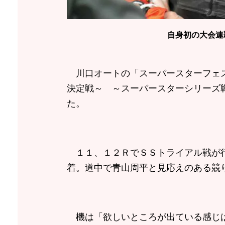
自身初の大会連
川口オートの「スーパースターフェス
決定戦～ ～スーパースターシリーズ
た。
１１、１２ＲでＳＳトライアル戦が行
着。道中で青山周平と見応えのある競
機は「欲しいところが出ている感じは