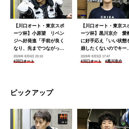
【川口オート・東京スポ
【川口オート・東京ス
ーツ杯】小原望 リベン
ーツ杯】黒川京介 愛
ジへ好発進「手前が良く
に好手応え「いい状態
なり、先までつながって
崩したくないのでキー
いる」
できるように」
2026年 8月6日 20:10
2026年 8月5日 17:47
#川口オート
#川口オート
#黒川京介
ピックアップ