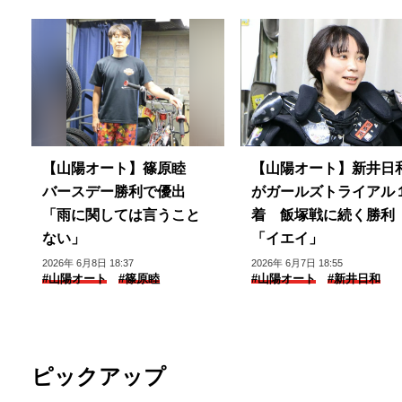
【山陽オート】篠原睦
【山陽オート】新井日
バースデー勝利で優出
がガールズトライアル
「雨に関しては言うこと
着 飯塚戦に続く勝利
ない」
「イエイ」
2026年 6月8日 18:37
2026年 6月7日 18:55
#山陽オート
#篠原睦
#山陽オート
#新井日和
ピックアップ