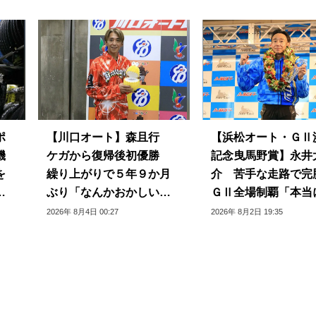
ポ
【川口オート】森且行
【浜松オート・ＧⅡ
機
ケガから復帰後初優勝
記念曳馬野賞】永井
を
繰り上がりで５年９か月
介 苦手な走路で完
プ
ぶり「なんかおかしい感
ＧⅡ全場制覇「本当
じ」
じられない」
2026年 8月4日 00:27
2026年 8月2日 19:35