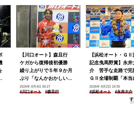
ポ
【川口オート】森且行
【浜松オート・ＧⅡ
機
ケガから復帰後初優勝
記念曳馬野賞】永井
を
繰り上がりで５年９か月
介 苦手な走路で完
プ
ぶり「なんかおかしい感
ＧⅡ全場制覇「本当
じ」
じられない」
2026年 8月4日 00:27
2026年 8月2日 19:35
#川口オート
#森且行
#浜松オート
#永井大介
す