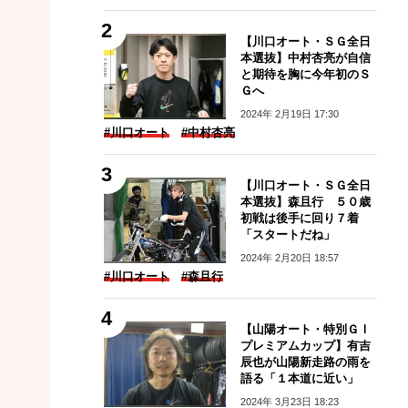
【川口オート・ＳＧ全日
本選抜】中村杏亮が自信
と期待を胸に今年初のＳ
Ｇへ
2024年 2月19日 17:30
#川口オート
#中村杏亮
【川口オート・ＳＧ全日
本選抜】森且行 ５０歳
初戦は後手に回り７着
「スタートだね」
2024年 2月20日 18:57
#川口オート
#森且行
【山陽オート・特別ＧⅠ
プレミアムカップ】有吉
辰也が山陽新走路の雨を
語る「１本道に近い」
2024年 3月23日 18:23