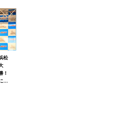
浜松
大
勝！
に信