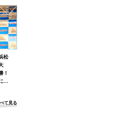
浜松
大
勝！
に信
べて見る