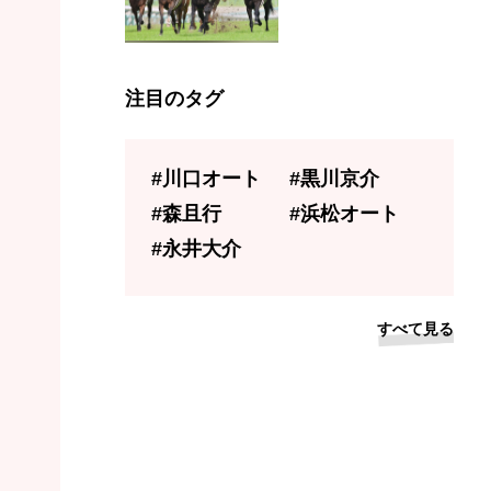
注目のタグ
#川口オート
#黒川京介
#森且行
#浜松オート
#永井大介
すべて見る