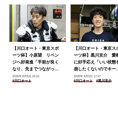
【川口オート・東京スポ
【川口オート・東京ス
ーツ杯】小原望 リベン
ーツ杯】黒川京介 愛
ジへ好発進「手前が良く
に好手応え「いい状態
なり、先までつながって
崩したくないのでキー
いる」
できるように」
2026年 8月6日 20:10
2026年 8月5日 17:47
#川口オート
#川口オート
#黒川京介