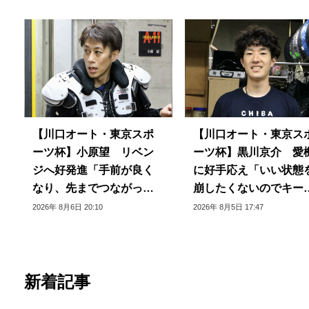
【川口オート・東京スポ
【川口オート・東京ス
ーツ杯】小原望 リベン
ーツ杯】黒川京介 愛
ジへ好発進「手前が良く
に好手応え「いい状態
なり、先までつながって
崩したくないのでキー
いる」
できるように」
2026年 8月6日 20:10
2026年 8月5日 17:47
新着記事