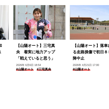
和
【山陽オート】三宅真
【山陽オート】落車
１
央 着実に地力アップ
る走路損傷で初日８
「戦えていると思う」
降中止
2026年 6月6日 18:54
2026年 4月21日 17:00
#山陽オート
#三宅真央
#山陽オート