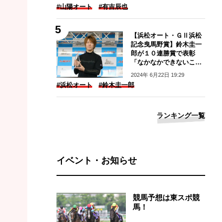
#山陽オート
#有吉辰也
【浜松オート・ＧⅡ浜松
記念曳馬野賞】鈴木圭一
郎が１０連勝賞で表彰
「なかなかできないこと
なので嬉しい」
2024年 6月22日 19:29
#浜松オート
#鈴木圭一郎
ランキング一覧
イベント・お知らせ
競馬予想は東スポ競
馬！