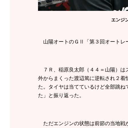
エンジ
山陽オートのＧⅡ「第３回オートレー
７Ｒ、稲原良太郎（４４＝山陽）はス
外からまくった渡辺篤に逆転され２着
た。タイヤは当てているけど全部跳ね
た」と振り返った。
ただエンジンの状態は前節の当地戦か