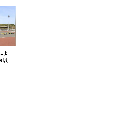
によ
Ｒ以