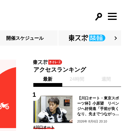
開催スケジュール
アクセスランキング
最新
24時間
週間
【川口オート・東京スポ
ーツ杯】小原望 リベン
ジへ好発進「手前が良く
なり、先までつながって
いる」
2026年 8月6日 20:10
#川口オート