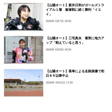
【山陽オート】新井日和がガールズトラ
イアル１着 飯塚戦に続く勝利「イエ
イ」
2026年 6月7日 18:55
【山陽オート】三宅真央 着実に地力ア
ップ「戦えていると思う」
2026年 6月6日 18:54
【山陽オート】落車による走路損傷で初
日８Ｒ以降中止
2026年 4月21日 17:00