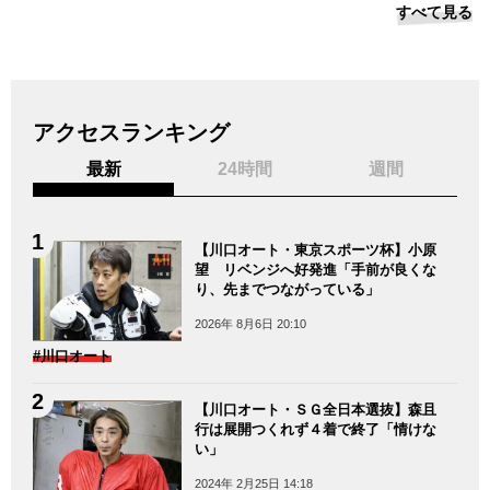
すべて見る
アクセスランキング
最新
24時間
週間
【川口オート・東京スポーツ杯】小原
望 リベンジへ好発進「手前が良くな
り、先までつながっている」
2026年 8月6日 20:10
#川口オート
【川口オート・ＳＧ全日本選抜】森且
行は展開つくれず４着で終了「情けな
い」
2024年 2月25日 14:18