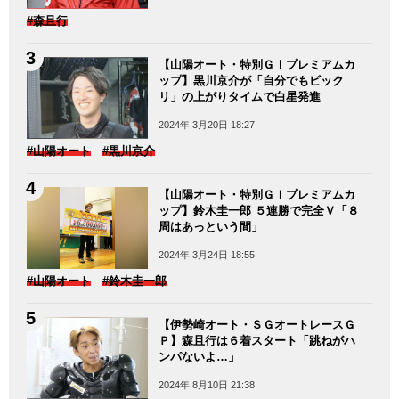
#森且行
【山陽オート・特別ＧⅠプレミアムカ
ップ】黒川京介が「自分でもビック
リ」の上がりタイムで白星発進
2024年 3月20日 18:27
#山陽オート
#黒川京介
【山陽オート・特別ＧＩプレミアムカ
ップ】鈴木圭一郎 ５連勝で完全Ｖ「８
周はあっという間」
2024年 3月24日 18:55
#山陽オート
#鈴木圭一郎
【伊勢崎オート・ＳＧオートレースＧ
Ｐ】森且行は６着スタート「跳ねがハ
ンパないよ…」
2024年 8月10日 21:38