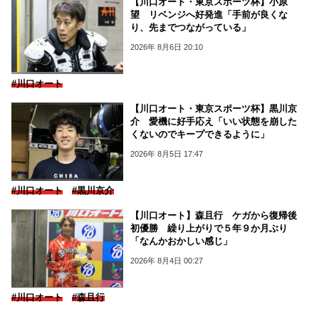
【川口オート・東京スポーツ杯】小原
望 リベンジへ好発進「手前が良くな
り、先までつながっている」
2026年 8月6日 20:10
#川口オート
【川口オート・東京スポーツ杯】黒川京
介 愛機に好手応え「いい状態を崩した
くないのでキープできるように」
2026年 8月5日 17:47
#川口オート
#黒川京介
【川口オート】森且行 ケガから復帰後
初優勝 繰り上がりで５年９か月ぶり
「なんかおかしい感じ」
2026年 8月4日 00:27
#川口オート
#森且行