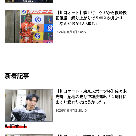
【川口オート】森且行 ケガから復帰後
初優勝 繰り上がりで５年９か月ぶり
「なんかおかしい感じ」
2026年 8月4日 00:27
新着記事
【川口オート・東京スポーツ杯】佐々木
光輝 意地の走りで準決進出「１周目に
まくり返せたのは良かった」
2026年 8月7日 20:46
#川口オート