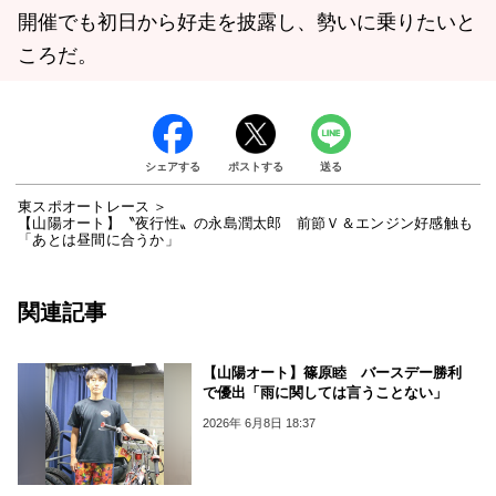
開催でも初日から好走を披露し、勢いに乗りたいと
ころだ。
シェアする
ポストする
送る
東スポオートレース
【山陽オート】〝夜行性〟の永島潤太郎 前節Ｖ＆エンジン好感触も
「あとは昼間に合うか」
関連記事
【山陽オート】篠原睦 バースデー勝利
で優出「雨に関しては言うことない」
2026年 6月8日 18:37