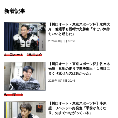
新着記事
【川口オート・東京スポーツ杯】永井大
介 他選手も脱帽の完勝劇「すごい気持
ちいいと感じた」
2026年 8月8日 18:50
#川口オート
#永井大介
【川口オート・東京スポーツ杯】佐々木
光輝 意地の走りで準決進出「１周目に
まくり返せたのは良かった」
2026年 8月7日 20:46
#川口オート
【川口オート・東京スポーツ杯】小原
望 リベンジへ好発進「手前が良くな
り、先までつながっている」