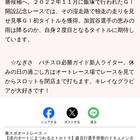
勝候補へ。２０２２年１１月に飯塚で行われたＧⅠ
開設記念レースでは、その湿走路で独走の走りを見
せ見事ＧⅠ初タイトルを獲得。加賀谷選手の恵みの
雨は降るのか、自身２度目となるタイトルに期待し
ています。
☆なぎさ パチスロ必勝ガイド新人ライター。休
みの日の過ごし方はオートレース場でレースを見て
からスロットを閉店まで打ちます。キレイなグラビ
アが大好きです！
シェアする
ポストする
送る
東スポオートレース
【渚のオートにまつわるエトセトラ】森且行選手密着のドキュメンタ