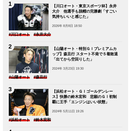
【川口オート・東京スポーツ杯】永井
大介 他選手も脱帽の完勝劇「すごい
気持ちいいと感じた」
2026年 8月8日 18:50
#川口オート
#永井大介
【山陽オート・特別ＧＩプレミアムカ
ップ】森且行 スタート不発で５着敗退
「出てから空回りした」
2024年 3月23日 19:30
#山陽オート
#森且行
【浜松オート・ＧＩゴールデンレー
ス】快勝の鈴木宏和 悲願のＧⅠ初制
覇に王手「エンジンはいい状態」
2024年 5月11日 19:26
#浜松オート
#鈴木宏和