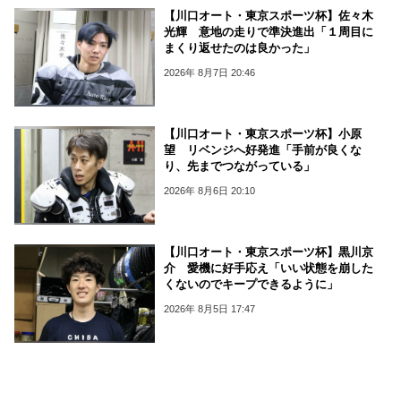
【川口オート・東京スポーツ杯】佐々木
光輝 意地の走りで準決進出「１周目に
まくり返せたのは良かった」
2026年 8月7日 20:46
【川口オート・東京スポーツ杯】小原
望 リベンジへ好発進「手前が良くな
り、先までつながっている」
2026年 8月6日 20:10
【川口オート・東京スポーツ杯】黒川京
介 愛機に好手応え「いい状態を崩した
くないのでキープできるように」
2026年 8月5日 17:47