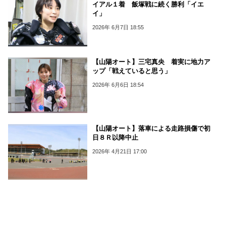
イアル１着 飯塚戦に続く勝利「イエ
イ」
2026年 6月7日 18:55
【山陽オート】三宅真央 着実に地力ア
ップ「戦えていると思う」
2026年 6月6日 18:54
【山陽オート】落車による走路損傷で初
日８Ｒ以降中止
2026年 4月21日 17:00