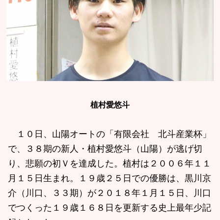
植村愛悠斗
１０日、山陽オートの「有限会社 北斗産業杯」
で、３８期の新人・植村愛悠斗（山陽）が逃げ切
り、悲願の初Ｖを達成した。植村は２００６年１１
月１５日生まれ。１９歳２５日での優勝は、黒川京
介（川口、３３期）が２０１８年１月１５日、川口
でつくった１９歳１６８日を更新する史上最年少記