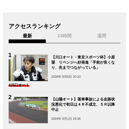
アクセスランキング
最新
24時間
週間
【川口オート・東京スポーツ杯】小原
望 リベンジへ好発進「手前が良くな
り、先までつながっている」
2026年 8月6日 20:10
#川口オート
【山陽オート】落車事故による走路状
況悪化で初日は４Ｒ不成立、５Ｒ以降
中止
2024年 8月1日 15:36