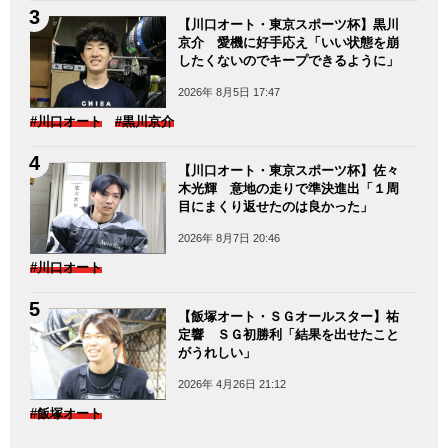
【川口オート・東京スポーツ杯】黒川
京介 愛機に好手応え「いい状態を崩
したくないのでキープできるように」
2026年 8月5日 17:47
#川口オート
#黒川京介
【川口オート・東京スポーツ杯】佐々
木光輝 意地の走りで準決進出「１周
目にまくり返せたのは良かった」
2026年 8月7日 20:46
#川口オート
【飯塚オート・ＳＧオールスター】祐
定響 ＳＧ初勝利「結果を出せたこと
がうれしい」
2026年 4月26日 21:12
#飯塚オート