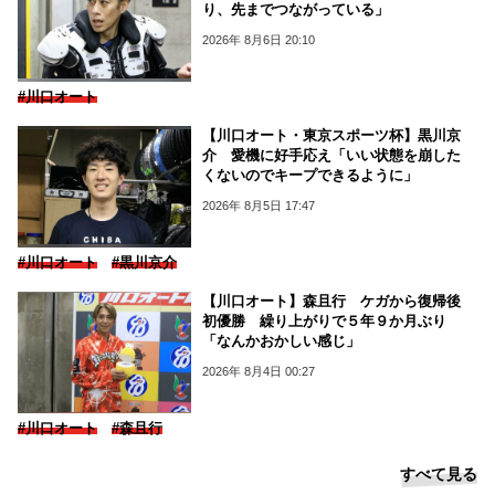
り、先までつながっている」
2026年 8月6日 20:10
#川口オート
【川口オート・東京スポーツ杯】黒川京
介 愛機に好手応え「いい状態を崩した
くないのでキープできるように」
2026年 8月5日 17:47
#川口オート
#黒川京介
【川口オート】森且行 ケガから復帰後
初優勝 繰り上がりで５年９か月ぶり
「なんかおかしい感じ」
2026年 8月4日 00:27
#川口オート
#森且行
すべて見る