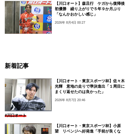
【川口オート】森且行 ケガから復帰後
初優勝 繰り上がりで５年９か月ぶり
「なんかおかしい感じ」
2026年 8月4日 00:27
新着記事
【川口オート・東京スポーツ杯】佐々木
光輝 意地の走りで準決進出「１周目に
まくり返せたのは良かった」
2026年 8月7日 20:46
#川口オート
【川口オート・東京スポーツ杯】小原
望 リベンジへ好発進「手前が良くな