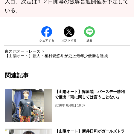
人目。次走は１２日開幕の飯塚普通開催を予定して
いる。
シェアする
ポストする
送る
東スポオートレース
【山陽オート】新人・植村愛悠斗が史上最年少優勝を達成
関連記事
【山陽オート】篠原睦 バースデー勝利
で優出「雨に関しては言うことない」
2026年 6月8日 18:37
【山陽オート】新井日和がガールズトラ