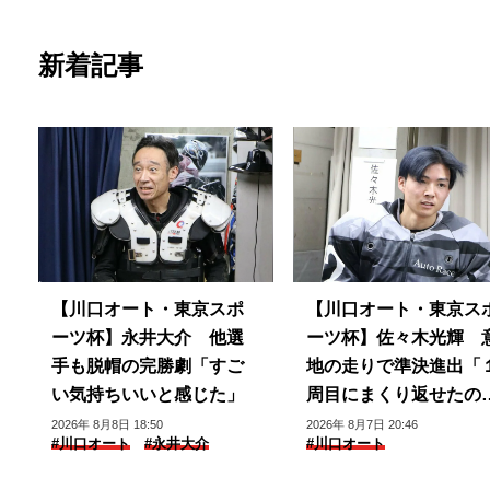
新着記事
【川口オート・東京スポ
【川口オート・東京ス
ーツ杯】永井大介 他選
ーツ杯】佐々木光輝 
手も脱帽の完勝劇「すご
地の走りで準決進出「
い気持ちいいと感じた」
周目にまくり返せたの
良かった」
2026年 8月8日 18:50
2026年 8月7日 20:46
#川口オート
#永井大介
#川口オート