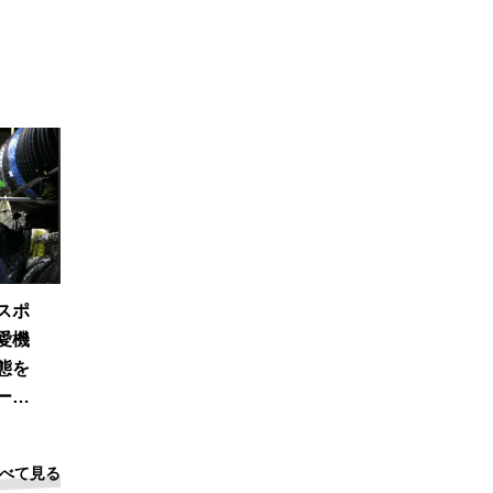
スポ
愛機
態を
ープ
べて見る