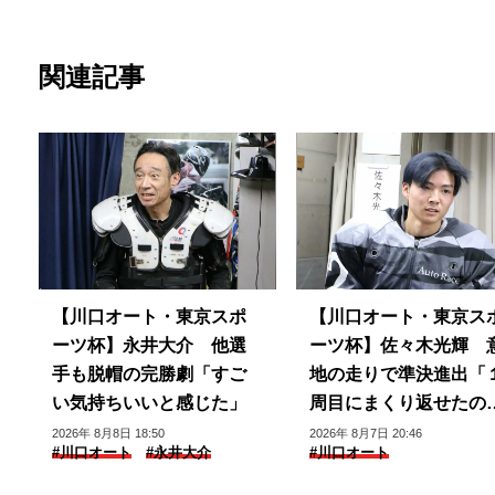
関連記事
【川口オート・東京スポ
【川口オート・東京ス
ーツ杯】永井大介 他選
ーツ杯】佐々木光輝 
手も脱帽の完勝劇「すご
地の走りで準決進出「
い気持ちいいと感じた」
周目にまくり返せたの
良かった」
2026年 8月8日 18:50
2026年 8月7日 20:46
#川口オート
#永井大介
#川口オート