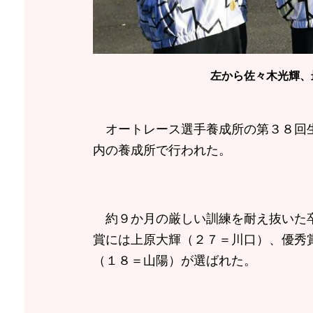
左から佐々木光輝、
オートレース選手養成所の第３８回生
内の養成所で行われた。
約９か月の厳しい訓練を耐え抜いた卒
賞には上原大輝（２７＝川口）、優秀
（１８＝山陽）が選ばれた。