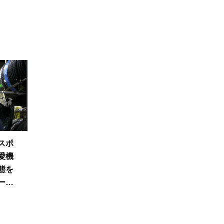
スポ
愛機
態を
ープ