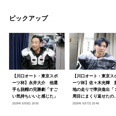
ピックアップ
【川口オート・東京スポ
【川口オート・東京ス
ーツ杯】永井大介 他選
ーツ杯】佐々木光輝 
手も脱帽の完勝劇「すご
地の走りで準決進出「
い気持ちいいと感じた」
周目にまくり返せたの
良かった」
2026年 8月8日 18:50
2026年 8月7日 20:46