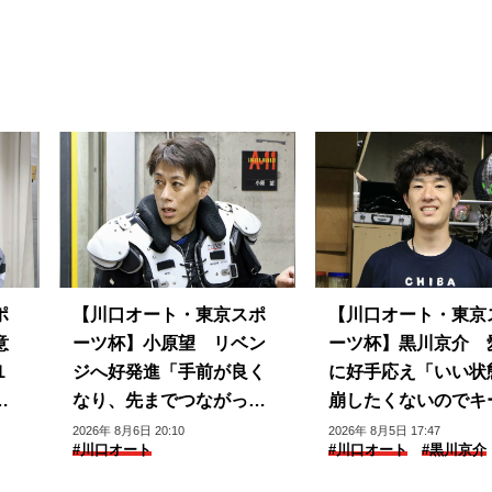
ポ
【川口オート・東京スポ
【川口オート・東京
意
ーツ杯】小原望 リベン
ーツ杯】黒川京介 
１
ジへ好発進「手前が良く
に好手応え「いい状
は
なり、先までつながって
崩したくないのでキ
いる」
できるように」
2026年 8月6日 20:10
2026年 8月5日 17:47
#川口オート
#川口オート
#黒川京介