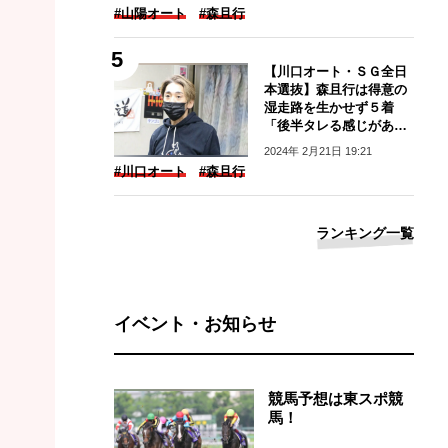
#山陽オート
#森且行
【川口オート・ＳＧ全日
本選抜】森且行は得意の
湿走路を生かせず５着
「後半タレる感じがあ
る」
2024年 2月21日 19:21
#川口オート
#森且行
ランキング一覧
イベント・お知らせ
競馬予想は東スポ競
馬！