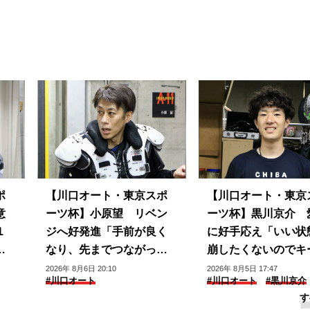
ポ
【川口オート・東京スポ
【川口オート・東京
意
ーツ杯】小原望 リベン
ーツ杯】黒川京介 
１
ジへ好発進「手前が良く
に好手応え「いい状
は
なり、先までつながって
崩したくないのでキ
いる」
できるように」
2026年 8月6日 20:10
2026年 8月5日 17:47
#川口オート
#川口オート
#黒川京介
す