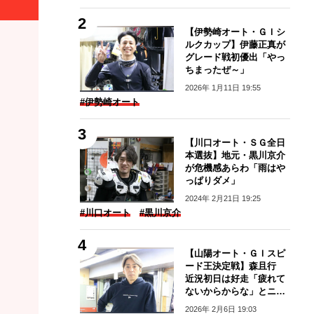
【伊勢崎オート・ＧＩシ
ルクカップ】伊藤正真が
グレード戦初優出「やっ
ちまったぜ～」
2026年 1月11日 19:55
#伊勢崎オート
【川口オート・ＳＧ全日
本選抜】地元・黒川京介
が危機感あらわ「雨はや
っぱりダメ」
2024年 2月21日 19:25
#川口オート
#黒川京介
【山陽オート・ＧＩスピ
ード王決定戦】森且行
近況初日は好走「疲れて
ないからからな」とニヤ
リ
2026年 2月6日 19:03