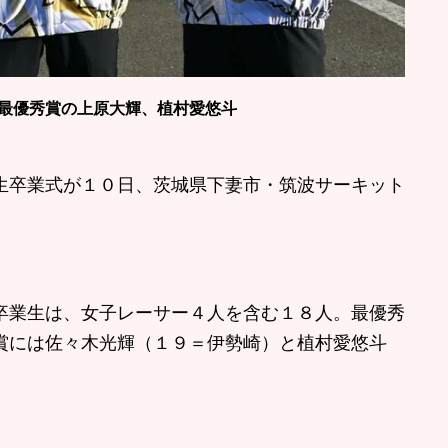
最優秀賞の上原大輝、植村愛悠斗
卒業式が１０日、茨城県下妻市・筑波サーキット
業生は、女子レーサー４人を含む１８人。最優秀
賞には佐々木光輝（１９＝伊勢崎）と植村愛悠斗