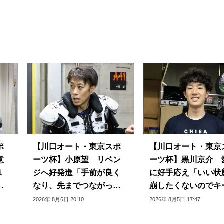
ポ
【川口オート・東京スポ
【川口オート・東京
意
ーツ杯】小原望 リベン
ーツ杯】黒川京介 
１
ジへ好発進「手前が良く
に好手応え「いい状
は
なり、先までつながって
崩したくないのでキ
いる」
できるように」
2026年 8月6日 20:10
2026年 8月5日 17:47