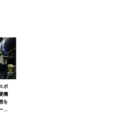
スポ
愛機
態を
ープ