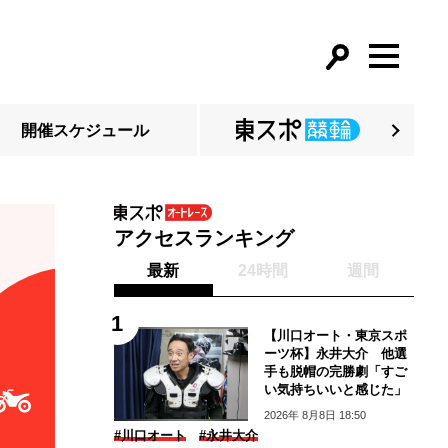
開催スケジュール
アクセスランキング
最新
24時間
週間
【川口オート・東京スポ
ーツ杯】永井大介 他選
手も脱帽の完勝劇「すご
い気持ちいいと感じた」
2026年 8月8日 18:50
#川口オート
#永井大介