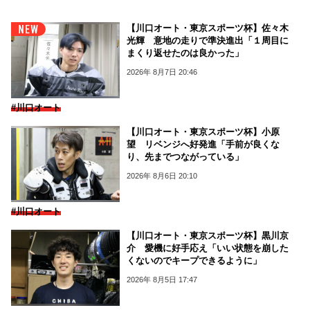
【川口オート・東京スポーツ杯】佐々木
光輝 意地の走りで準決進出「１周目に
まくり返せたのは良かった」
2026年 8月7日 20:46
#川口オート
【川口オート・東京スポーツ杯】小原
望 リベンジへ好発進「手前が良くな
り、先までつながっている」
2026年 8月6日 20:10
#川口オート
【川口オート・東京スポーツ杯】黒川京
介 愛機に好手応え「いい状態を崩した
くないのでキープできるように」
2026年 8月5日 17:47