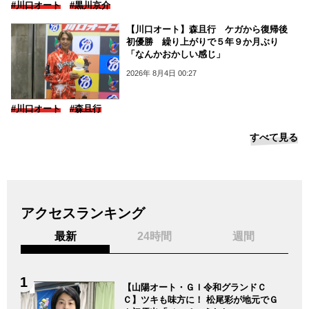
#川口オート
#黒川京介
【川口オート】森且行 ケガから復帰後
初優勝 繰り上がりで５年９か月ぶり
「なんかおかしい感じ」
2026年 8月4日 00:27
#川口オート
#森且行
すべて見る
アクセスランキング
最新
24時間
週間
【山陽オート・ＧＩ令和グランドＣ
Ｃ】ツキも味方に！ 松尾彩が地元でＧ