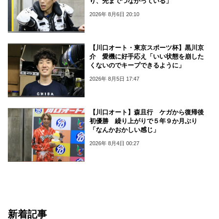
り、先までつながっている」
2026年 8月6日 20:10
【川口オート・東京スポーツ杯】黒川京
介 愛機に好手応え「いい状態を崩した
くないのでキープできるように」
2026年 8月5日 17:47
【川口オート】森且行 ケガから復帰後
初優勝 繰り上がりで５年９か月ぶり
「なんかおかしい感じ」
2026年 8月4日 00:27
新着記事