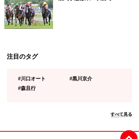
注目のタグ
#川口オート
#黒川京介
#森且行
すべて見る