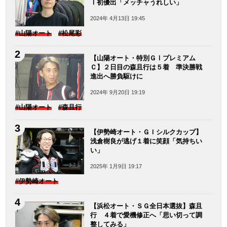
Ⅰ初優出「メッチャうれしい」
2024年 4月13日 19:45
#山陽オート
#松尾彩
【山陽オート・特別ＧⅠプレミアム
Ｃ】２日目の森且行は５着 準決勝戦
進出へ勝負駆けに
2024年 9月20日 19:19
#山陽オート
#森且行
【伊勢崎オート・ＧＩシルクカップ】
浅倉樹良が逃げ１着に笑顔「気持ちい
い」
2025年 1月9日 19:17
#伊勢崎オート
【浜松オート・ＳＧ全日本選抜】森且
行 ４着で愛機修正へ「思い切って調
整してみる」