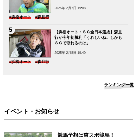
2025年 2月7日 19:08
#浜松オート
#森且行
【浜松オート・ＳＧ全日本選抜】森且
行が今年初勝利「うれしいね。しかも
ＳＧで取れるのは」
2025年 2月8日 19:40
#浜松オート
#森且行
ランキング一覧
イベント・お知らせ
競馬予想は東スポ競馬！