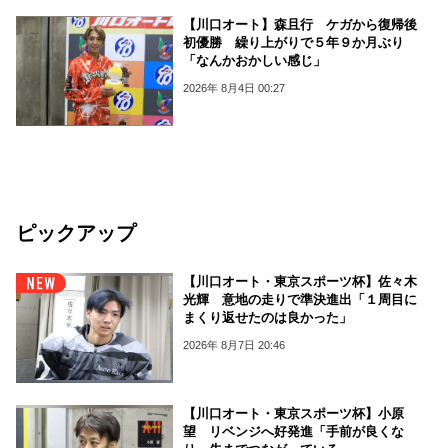
【川口オート】森且行 ケガから復帰後
初優勝 繰り上がりで５年９か月ぶり
「なんかおかしい感じ」
2026年 8月4日 00:27
ピックアップ
【川口オート・東京スポーツ杯】佐々木
光輝 意地の走りで準決進出「１周目に
まくり返せたのは良かった」
2026年 8月7日 20:46
【川口オート・東京スポーツ杯】小原
望 リベンジへ好発進「手前が良くな