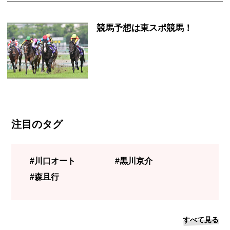
競馬予想は東スポ競馬！
注目のタグ
#川口オート
#黒川京介
#森且行
すべて見る