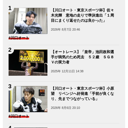
【川口オート・東京スポーツ杯】佐々
木光輝 意地の走りで準決進出「１周
目にまくり返せたのは良かった」
2026年 8月7日 20:46
#川口オート
【オートレース】「皇帝」池田政和選
手が病気のため死去 ５２歳 ＳＧ８
Ｖの実力者
2025年 12月11日 14:38
【川口オート・東京スポーツ杯】小原
望 リベンジへ好発進「手前が良くな
り、先までつながっている」
2026年 8月6日 20:10
#川口オート