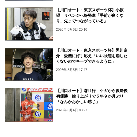
【川口オート・東京スポーツ杯】小原
望 リベンジへ好発進「手前が良くな
り、先までつながっている」
2026年 8月6日 20:10
【川口オート・東京スポーツ杯】黒川京
介 愛機に好手応え「いい状態を崩した
くないのでキープできるように」
2026年 8月5日 17:47
【川口オート】森且行 ケガから復帰後
初優勝 繰り上がりで５年９か月ぶり
「なんかおかしい感じ」
2026年 8月4日 00:27