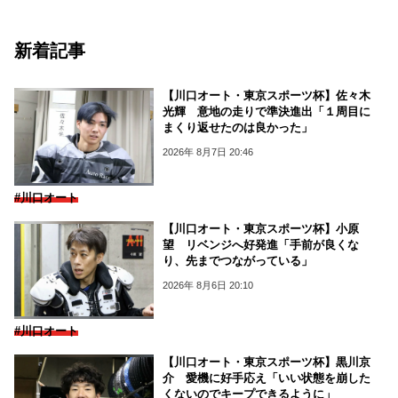
新着記事
【川口オート・東京スポーツ杯】佐々木
光輝 意地の走りで準決進出「１周目に
まくり返せたのは良かった」
2026年 8月7日 20:46
#川口オート
【川口オート・東京スポーツ杯】小原
望 リベンジへ好発進「手前が良くな
り、先までつながっている」
2026年 8月6日 20:10
#川口オート
【川口オート・東京スポーツ杯】黒川京
介 愛機に好手応え「いい状態を崩した
くないのでキープできるように」