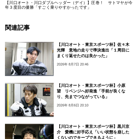
【川口オート・川口ダブルヘッダー（デイ）】圧巻！ サトマヤが今
年３度目の優勝「すごく乗りやすかったです」
関連記事
【川口オート・東京スポーツ杯】佐々木
光輝 意地の走りで準決進出「１周目に
まくり返せたのは良かった」
2026年 8月7日 20:46
【川口オート・東京スポーツ杯】小原
望 リベンジへ好発進「手前が良くな
り、先までつながっている」
2026年 8月6日 20:10
【川口オート・東京スポーツ杯】黒川京
介 愛機に好手応え「いい状態を崩した
くないのでキープできるように」