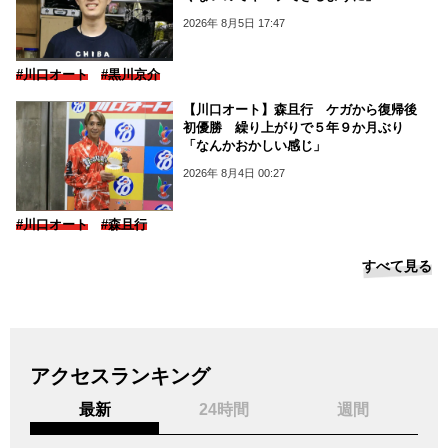
2026年 8月5日 17:47
#川口オート
#黒川京介
【川口オート】森且行 ケガから復帰後
初優勝 繰り上がりで５年９か月ぶり
「なんかおかしい感じ」
2026年 8月4日 00:27
#川口オート
#森且行
すべて見る
アクセスランキング
最新
24時間
週間