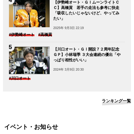
【伊勢崎オート・ＧＩムーンライトＣ
Ｃ】高橋貢 若手の走法も参考に快走
「吸収したいじゃないけど、やってみ
たい」
2025年 9月3日 22:19
#伊勢崎オート
#高橋貢
【川口オート・ＧⅠ開設７２周年記念
ＧＰ】小林瑞季 ３大会連続の優出「や
っぱり相性がいい」
2024年 3月9日 20:30
#川口オート
ランキング一覧
イベント・お知らせ