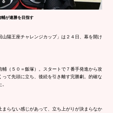
信輔が連勝を目指す
山陽王座チャレンジカップ」は２４日、幕を開け
輔（５０＝飯塚）。スタートで７番手発進から攻
くって先頭に立ち、後続を引き離す完勝劇。的確な
た。
止まらない感じがあって、立ち上がりが決まらなか