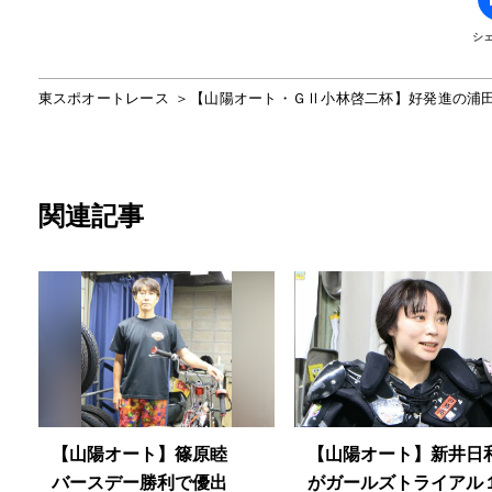
シ
東スポオートレース
【山陽オート・ＧⅡ小林啓二杯】好発進の浦
関連記事
【山陽オート】篠原睦
【山陽オート】新井日
バースデー勝利で優出
がガールズトライアル