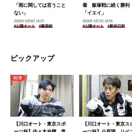
「雨に関しては言うこと
着 飯塚戦に続く勝利
ない」
「イエイ」
2026年 6月8日 18:37
2026年 6月7日 18:55
#山陽オート
#篠原睦
#山陽オート
#新井日和
ピックアップ
【川口オート・東京スポ
【川口オート・東京ス
ーツ杯】佐々木光輝 意
ーツ杯】小原望 リベ