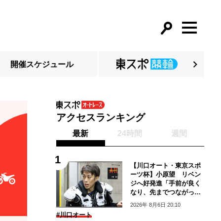
開催スケジュール
アクセスランキング
最新
24時間
週間
【川口オート・東京スポ
ーツ杯】小原望 リベン
ジへ好発進「手前が良く
なり、先までつながって
いる」
2026年 8月6日 20:10
#川口オート