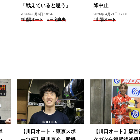
「戦えていると思う」
降中止
2026年 6月6日 18:54
2026年 4月21日 17:00
#山陽オート
#三宅真央
#山陽オート
ポ
【川口オート・東京スポ
【川口オート】森
ン
ーツ杯】黒川京介 愛機
ケガから復帰後初