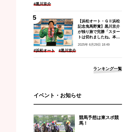
#黒川京介
【浜松オート・ＧⅡ浜松
記念曳馬野賞】黒川京介
が独り旅で完勝「スター
トは切れましたね。本当
に良かった」
2025年 6月29日 18:49
#浜松オート
#黒川京介
ランキング一覧
イベント・お知らせ
競馬予想は東スポ競
馬！