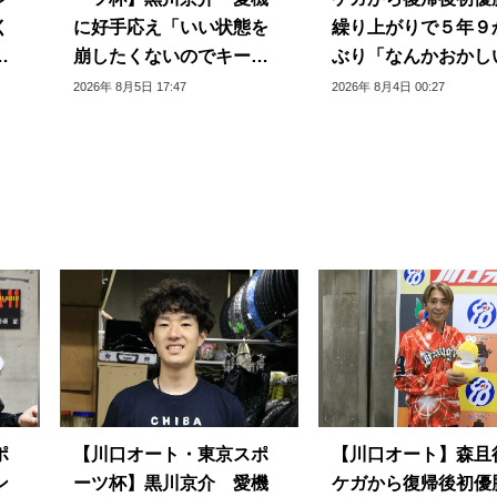
く
に好手応え「いい状態を
繰り上がりで５年９
て
崩したくないのでキープ
ぶり「なんかおかし
できるように」
じ」
2026年 8月5日 17:47
2026年 8月4日 00:27
ポ
【川口オート・東京スポ
【川口オート】森
ン
ーツ杯】黒川京介 愛機
ケガから復帰後初