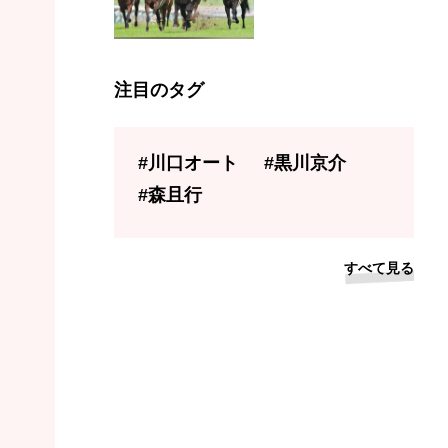
注目のタグ
#川口オート
#黒川京介
#森且行
すべて見る