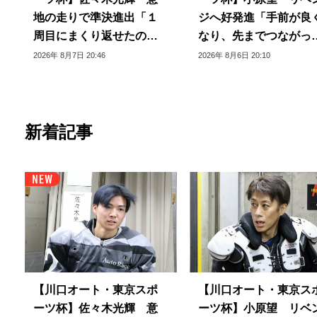
地の走りで準決進出「１
ジへ好発進「手前が良
周目にまくり返せたのは
なり、先までつながっ
良かった」
いる」
2026年 8月7日 20:46
2026年 8月6日 20:10
新着記事
【川口オート・東京スポ
【川口オート・東京ス
ーツ杯】佐々木光輝 意
ーツ杯】小原望 リベ