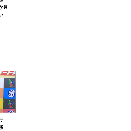
か月
い感
且行
優勝