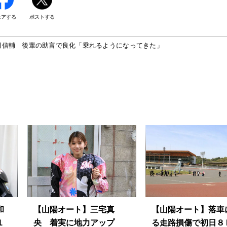
ェアする
ポストする
田信輔 後輩の助言で良化「乗れるようになってきた」
和
【山陽オート】三宅真
【山陽オート】落車
１
央 着実に地力アップ
る走路損傷で初日８