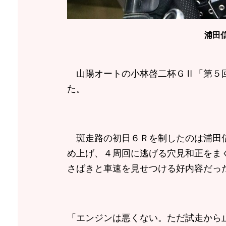
浦田
山陽オートの小林啓二杯ＧⅡ「第５回
た。
斑走路の初日６Ｒを制したのは浦田信
め上げ、４周回に逃げる穴見和正をま
さばきと車速を見せつける好内容だっ
「エンジンは悪くない。ただ試走から