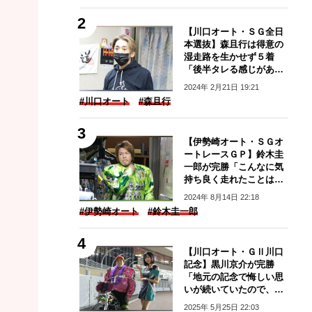
【川口オート・ＳＧ全日
本選抜】森且行は得意の
湿走路を生かせず５着
「後半タレる感じがあ
る」
2024年 2月21日 19:21
#川口オート
#森且行
【伊勢崎オート・ＳＧオ
ートレースＧＰ】鈴木圭
一郎が完勝「こんなに気
持ち良く走れたことはな
い」
2024年 8月14日 22:18
#伊勢崎オート
#鈴木圭一郎
【川口オート・ＧⅡ川口
記念】黒川京介が完勝
「地元の記念で悔しい思
いが続いていたので、す
ごくうれしい」
2025年 5月25日 22:03