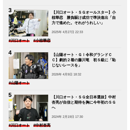
【川口オート・ＳＧオールスター】小
椋華恋 勝負駆け成功で準決進出「自
力で進めた。それがうれしい」
2025年 4月27日 22:33
#川口オート
#小椋華恋
【山陽オート・ＧⅠ令和グランドＣ
Ｃ】劇的２着の藤川竜 初Ｓ級に「恥
じないレースを」
2026年 4月9日 18:32
#山陽オート
【川口オート・ＳＧ全日本選抜】中村
杏亮が自信と期待を胸に今年初のＳＧ
へ
2024年 2月19日 17:30
#川口オート
#中村杏亮