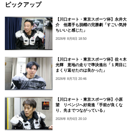
ピックアップ
【川口オート・東京スポーツ杯】永井大
介 他選手も脱帽の完勝劇「すごい気持
ちいいと感じた」
2026年 8月8日 18:50
【川口オート・東京スポーツ杯】佐々木
光輝 意地の走りで準決進出「１周目に
まくり返せたのは良かった」
2026年 8月7日 20:46
【川口オート・東京スポーツ杯】小原
望 リベンジへ好発進「手前が良くな
り、先までつながっている」
2026年 8月6日 20:10