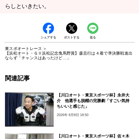
らしといきたい。
シェアする
ポストする
送る
東スポオートレース
【浜松オート・ＧⅡ浜松記念曳馬野賞】森且行は４着で準決勝戦進出
ならず「チャンスはあったけど…」
関連記事
【川口オート・東京スポーツ杯】永井大
介 他選手も脱帽の完勝劇「すごい気持
ちいいと感じた」
2026年 8月8日 18:50
【川口オート・東京スポーツ杯】佐々木