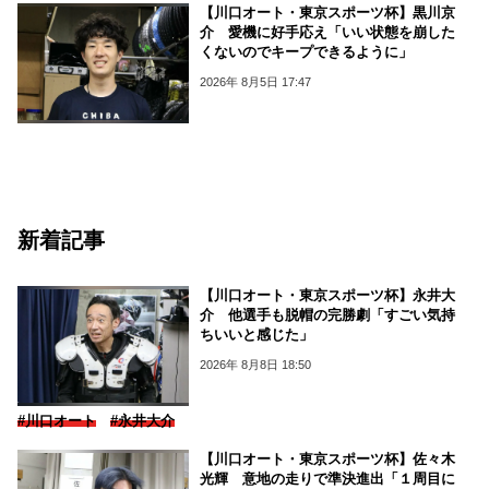
【川口オート・東京スポーツ杯】黒川京
介 愛機に好手応え「いい状態を崩した
くないのでキープできるように」
2026年 8月5日 17:47
新着記事
【川口オート・東京スポーツ杯】永井大
介 他選手も脱帽の完勝劇「すごい気持
ちいいと感じた」
2026年 8月8日 18:50
#川口オート
#永井大介
【川口オート・東京スポーツ杯】佐々木
光輝 意地の走りで準決進出「１周目に