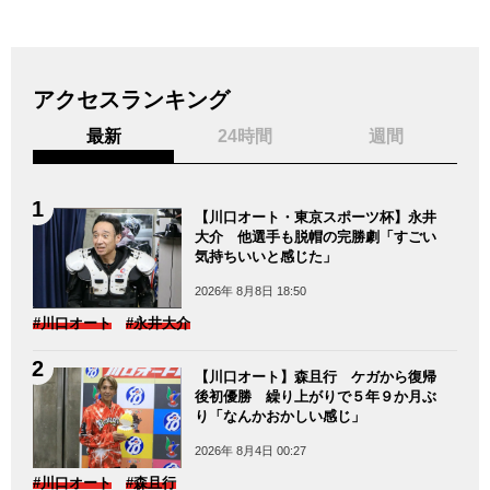
アクセスランキング
最新
24時間
週間
【川口オート・東京スポーツ杯】永井
大介 他選手も脱帽の完勝劇「すごい
気持ちいいと感じた」
2026年 8月8日 18:50
#川口オート
#永井大介
【川口オート】森且行 ケガから復帰
後初優勝 繰り上がりで５年９か月ぶ
り「なんかおかしい感じ」
2026年 8月4日 00:27
#川口オート
#森且行