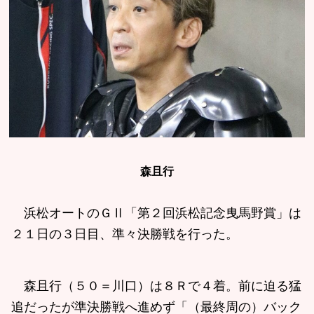
森且行
浜松オートのＧⅡ「第２回浜松記念曳馬野賞」は
２１日の３日目、準々決勝戦を行った。
森且行（５０＝川口）は８Ｒで４着。前に迫る猛
追だったが準決勝戦へ進めず「（最終周の）バック