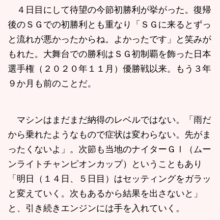
４日目にして待望の今節初勝利が挙がった。復帰
後のＳＧでの初勝利とも重なり「ＳＧに来るとずっ
と流れが悪かったからね。よかったです」と笑みが
もれた。大舞台での勝利はＳＧ初制覇を飾った日本
選手権（２０２０年１１月）優勝戦以来。もう３年
９か月も前のことだ。
マシンはまだまだ納得のレベルではない。「雨だ
から乗れたようなもので症状は変わらない。先がま
ったくないよ」。次節も当地のナイターＧⅠ（ムー
ンライトチャンピオンカップ）ということもあり
「明日（１４日、５日目）はセッティングをガラッ
と変えていく。次もあるから結果を出さないと」
と、引き続きエンジンには手を入れていく。