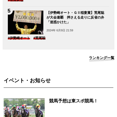
【伊勢崎オート・ＧⅡ稲妻賞】荒尾聡
が大会連覇 押さえる走りに反省の弁
「迷惑かけた」
2024年 6月9日 21:59
#伊勢崎オート
#荒尾聡
ランキング一覧
イベント・お知らせ
競馬予想は東スポ競馬！