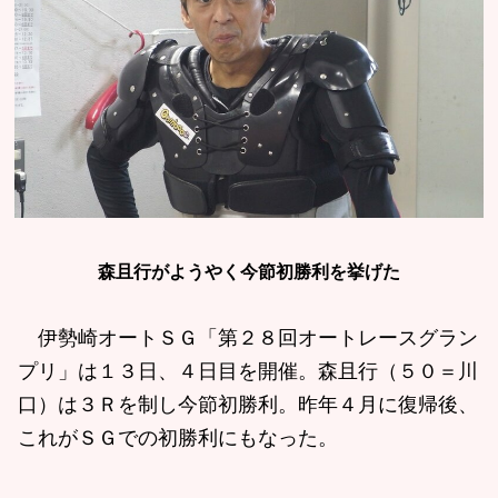
森且行がようやく今節初勝利を挙げた
伊勢崎オートＳＧ「第２８回オートレースグラン
プリ」は１３日、４日目を開催。森且行（５０＝川
口）は３Ｒを制し今節初勝利。昨年４月に復帰後、
これがＳＧでの初勝利にもなった。