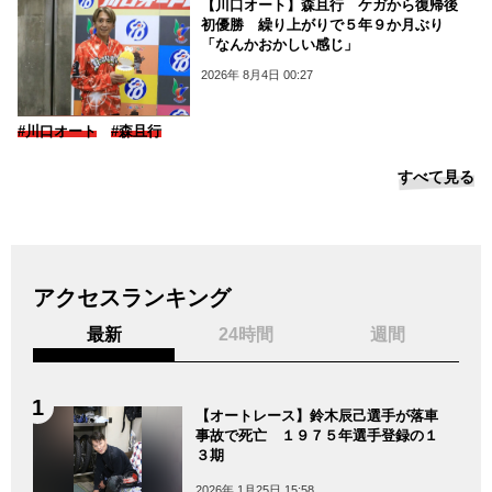
【川口オート】森且行 ケガから復帰後
初優勝 繰り上がりで５年９か月ぶり
「なんかおかしい感じ」
2026年 8月4日 00:27
#川口オート
#森且行
すべて見る
アクセスランキング
最新
24時間
週間
【オートレース】鈴木辰己選手が落車
事故で死亡 １９７５年選手登録の１
３期
2026年 1月25日 15:58