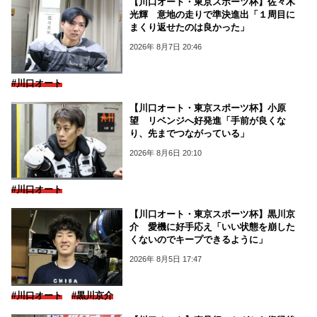
【川口オート・東京スポーツ杯】佐々木
光輝 意地の走りで準決進出「１周目に
まくり返せたのは良かった」
2026年 8月7日 20:46
#川口オート
【川口オート・東京スポーツ杯】小原
望 リベンジへ好発進「手前が良くな
り、先までつながっている」
2026年 8月6日 20:10
#川口オート
【川口オート・東京スポーツ杯】黒川京
介 愛機に好手応え「いい状態を崩した
くないのでキープできるように」
2026年 8月5日 17:47
#川口オート
#黒川京介