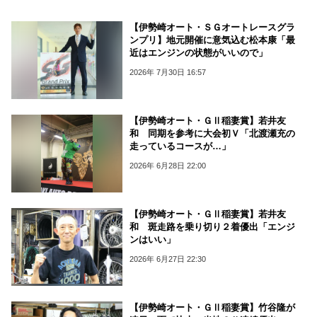
【伊勢崎オート・ＳＧオートレースグラ
ンプリ】地元開催に意気込む松本康「最
近はエンジンの状態がいいので」
2026年 7月30日 16:57
【伊勢崎オート・ＧⅡ稲妻賞】若井友
和 同期を参考に大会初Ｖ「北渡瀬充の
走っているコースが…」
2026年 6月28日 22:00
【伊勢崎オート・ＧⅡ稲妻賞】若井友
和 斑走路を乗り切り２着優出「エンジ
ンはいい」
2026年 6月27日 22:30
【伊勢崎オート・ＧⅡ稲妻賞】竹谷隆が