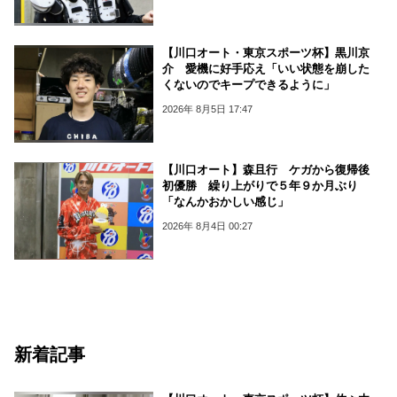
【川口オート・東京スポーツ杯】黒川京
介 愛機に好手応え「いい状態を崩した
くないのでキープできるように」
2026年 8月5日 17:47
【川口オート】森且行 ケガから復帰後
初優勝 繰り上がりで５年９か月ぶり
「なんかおかしい感じ」
2026年 8月4日 00:27
新着記事