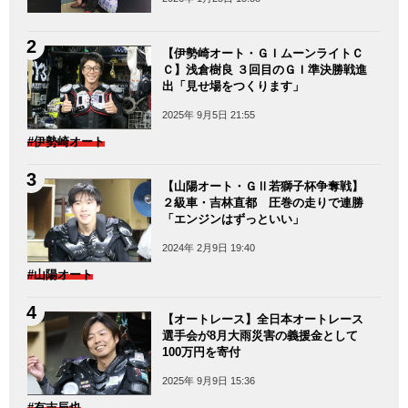
【伊勢崎オート・ＧＩムーンライトＣ
Ｃ】浅倉樹良 ３回目のＧＩ準決勝戦進
出「見せ場をつくります」
2025年 9月5日 21:55
#伊勢崎オート
【山陽オート・ＧⅡ若獅子杯争奪戦】
２級車・吉林直都 圧巻の走りで連勝
「エンジンはずっといい」
2024年 2月9日 19:40
#山陽オート
【オートレース】全日本オートレース
選手会が8月大雨災害の義援金として
100万円を寄付
2025年 9月9日 15:36
#有吉辰也