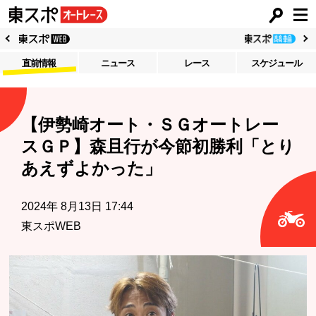
直前情報
ニュース
レース
スケジュール
【伊勢崎オート・ＳＧオートレー
スＧＰ】森且行が今節初勝利「とり
あえずよかった」
2024年 8月13日 17:44
東スポWEB