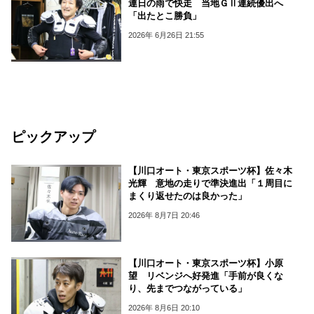
連日の雨で快走 当地ＧⅡ連続優出へ
「出たとこ勝負」
2026年 6月26日 21:55
ピックアップ
【川口オート・東京スポーツ杯】佐々木
光輝 意地の走りで準決進出「１周目に
まくり返せたのは良かった」
2026年 8月7日 20:46
【川口オート・東京スポーツ杯】小原
望 リベンジへ好発進「手前が良くな
り、先までつながっている」
2026年 8月6日 20:10