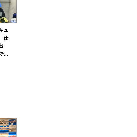
キュ
 仕
出
で一