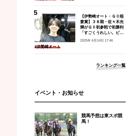
【伊勢崎オート・ＧⅡ稲
妻賞】３８期・佐々木光
輝がＧⅡ初参戦で初勝利
「すごくうれしい。ビッ
クリした」
2025年 6月14日 17:46
#伊勢崎オート
ランキング一覧
イベント・お知らせ
競馬予想は東スポ競
馬！