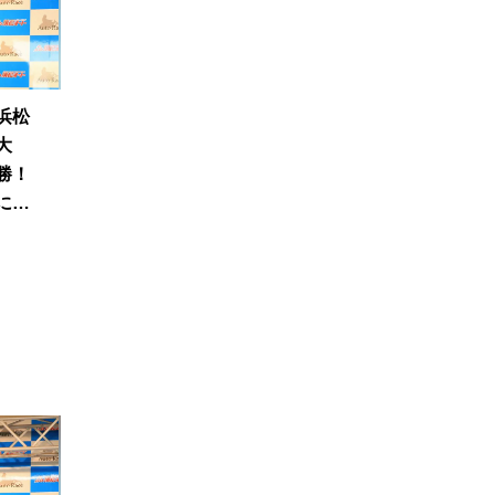
浜松
大
勝！
に信