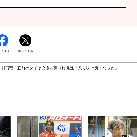
ェアする
ポストする
丹村飛竜 直前のタイヤ交換が実り好発進「乗り味は良くなった」