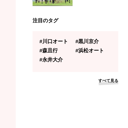
注目のタグ
#川口オート
#黒川京介
#森且行
#浜松オート
#永井大介
すべて見る