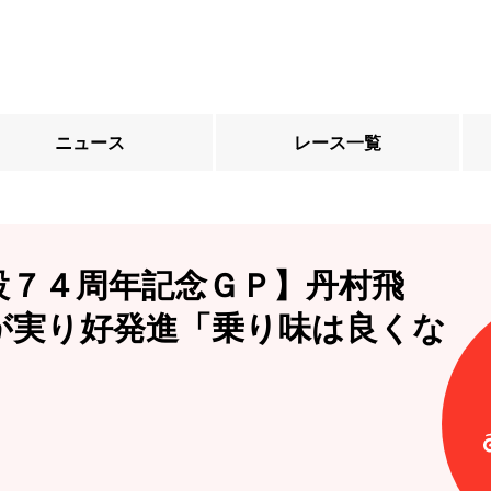
ニュース
レース一覧
設７４周年記念ＧＰ】丹村飛
が実り好発進「乗り味は良くな