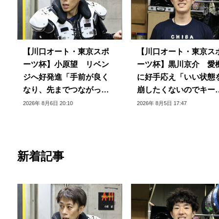
【川口オート・東京スポ
【川口オート・東京ス
ーツ杯】小原望 リベン
ーツ杯】黒川京介 愛
ジへ好発進「手前が良く
に好手応え「いい状態
なり、先までつながって
崩したくないのでキー
いる」
できるように」
2026年 8月6日 20:10
2026年 8月5日 17:47
新着記事