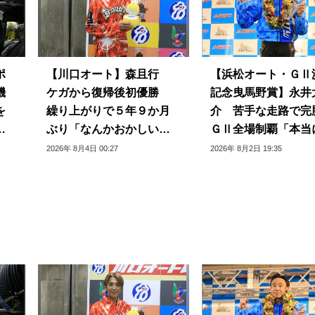
ポ
【川口オート】森且行
【浜松オート・ＧⅡ
機
ケガから復帰後初優勝
記念曳馬野賞】永井
を
繰り上がりで５年９か月
介 苦手な走路で完
プ
ぶり「なんかおかしい感
ＧⅡ全場制覇「本当
じ」
じられない」
2026年 8月4日 00:27
2026年 8月2日 19:35