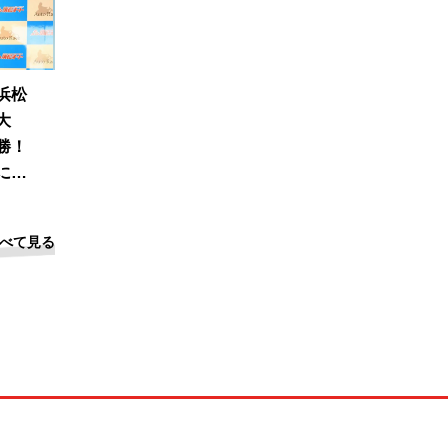
浜松
大
勝！
に信
べて見る