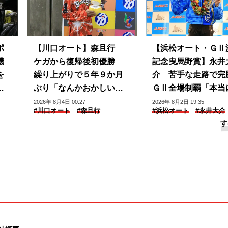
ポ
【川口オート】森且行
【浜松オート・ＧⅡ
機
ケガから復帰後初優勝
記念曳馬野賞】永井
を
繰り上がりで５年９か月
介 苦手な走路で完
プ
ぶり「なんかおかしい感
ＧⅡ全場制覇「本当
じ」
じられない」
2026年 8月4日 00:27
2026年 8月2日 19:35
#川口オート
#森且行
#浜松オート
#永井大介
す