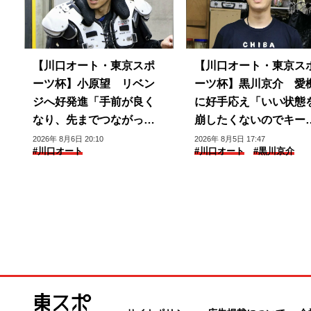
【川口オート・東京スポ
【川口オート・東京ス
ーツ杯】小原望 リベン
ーツ杯】黒川京介 愛
ジへ好発進「手前が良く
に好手応え「いい状態
なり、先までつながって
崩したくないのでキー
いる」
できるように」
2026年 8月6日 20:10
2026年 8月5日 17:47
#川口オート
#川口オート
#黒川京介