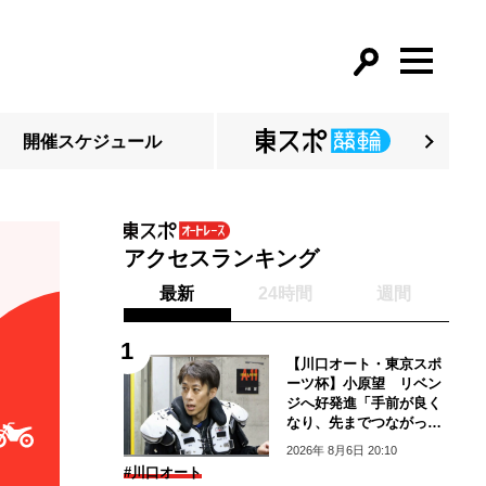
開催スケジュール
アクセスランキング
最新
24時間
週間
【川口オート・東京スポ
ーツ杯】小原望 リベン
ジへ好発進「手前が良く
なり、先までつながって
いる」
2026年 8月6日 20:10
#川口オート