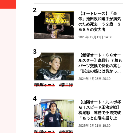
【オートレース】「皇
帝」池田政和選手が病気
のため死去 ５２歳 Ｓ
Ｇ８Ｖの実力者
2025年 12月11日 14:38
【飯塚オート・ＳＧオー
ルスター】森且行 ７着も
パーツ交換で良化の兆し
「試走の感じは良かっ
た」
2024年 4月28日 20:10
#飯塚オート
#森且行
【山陽オート・九スポ杯
ＧＩスピード王決定戦】
松尾彩 連勝で予選突破
「もっと山陽を盛り上げ
たい」
2025年 2月21日 19:30
#山陽オート
#松尾彩