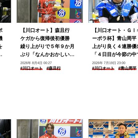
ポ
【川口オート】森且行
【川口オート・ＧⅠ
機
ケガから復帰後初優勝
ーポラ杯】青山周平
を
繰り上がりで５年９か月
上がり良く４連勝優
プ
ぶり「なんかおかしい感
「４日目が今節の中
じ」
番良かった」
2026年 8月4日 00:27
2026年 7月19日 23:00
#川口オート
#森且行
#川口オート
#青山周平