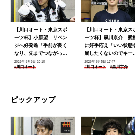
【川口オート・東京スポ
【川口オート・東京ス
ーツ杯】小原望 リベン
ーツ杯】黒川京介 愛
ジへ好発進「手前が良く
に好手応え「いい状態
なり、先までつながって
崩したくないのでキー
いる」
できるように」
2026年 8月6日 20:10
2026年 8月5日 17:47
#川口オート
#川口オート
#黒川京介
ピックアップ