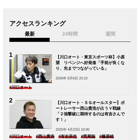
アクセスランキング
最新
24時間
週間
【川口オート・東京スポーツ杯】小原
望 リベンジへ好発進「手前が良くな
り、先までつながっている」
2026年 8月6日 20:10
#川口オート
【川口オート・ＳＧオールスター】ボ
ートレーサー西山貴浩が占うＶ戦線
「２強撃破に期待するのは有吉さんで
す！」
2025年 4月23日 10:00
#川口オート
#西山貴浩
#有吉辰也
#荒尾聡
#篠原睦