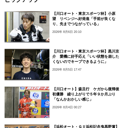
【川口オート・東京スポーツ杯】小原
望 リベンジへ好発進「手前が良くな
り、先までつながっている」
2026年 8月6日 20:10
【川口オート・東京スポーツ杯】黒川京
介 愛機に好手応え「いい状態を崩した
くないのでキープできるように」
2026年 8月5日 17:47
【川口オート】森且行 ケガから復帰後
初優勝 繰り上がりで５年９か月ぶり
「なんかおかしい感じ」
2026年 8月4日 00:27
【浜松オート・ＧⅡ浜松記念曳馬野賞】