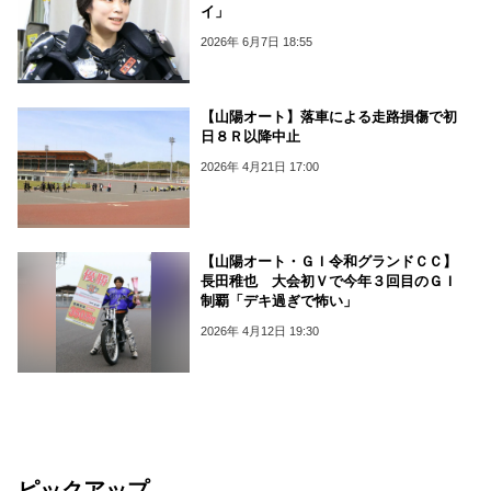
イ」
2026年 6月7日 18:55
【山陽オート】落車による走路損傷で初
日８Ｒ以降中止
2026年 4月21日 17:00
【山陽オート・ＧＩ令和グランドＣＣ】
長田稚也 大会初Ｖで今年３回目のＧＩ
制覇「デキ過ぎで怖い」
2026年 4月12日 19:30
ピックアップ