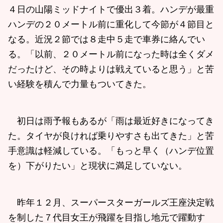
４日の山陽ミッドナイトで優出３着。ハンデが最重
ハンデの２０メートル前に重化して今節が４節目と
なる。近況２節では８走中５走で車券に絡んでい
る。「以前、２０メートル前になった時は全くダメ
だったけど、その時よりは戦えていると思う」と苦
い経験を積んで力量もついてきた。
初日は雨予報もあるが「雨は最近好きになってき
た。タイヤが良ければ乗りやすさも出てきた」と苦
手意識は軽減している。「もっと早く（ハンデ位置
を）下がりたい」と現状に満足していない。
昨年１２月、スーパースターガールズ王座決定戦
を制した７代目女王が飛躍を目指し地元で躍動す