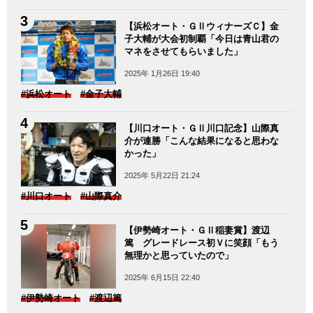
【浜松オート・ＧⅡウィナーズＣ】金
子大輔が大会初制覇「今日は青山君の
マネをさせてもらいました」
2025年 1月26日 19:40
#浜松オート
#金子大輔
【川口オート・ＧⅡ川口記念】山際真
介が連勝「こんな結果になると思わな
かった」
2025年 5月22日 21:24
#川口オート
#山際真介
【伊勢崎オート・ＧⅡ稲妻賞】渡辺
篤 グレードレース初Ｖに笑顔「もう
無理かと思っていたので」
2025年 6月15日 22:40
#伊勢崎オート
#渡辺篤