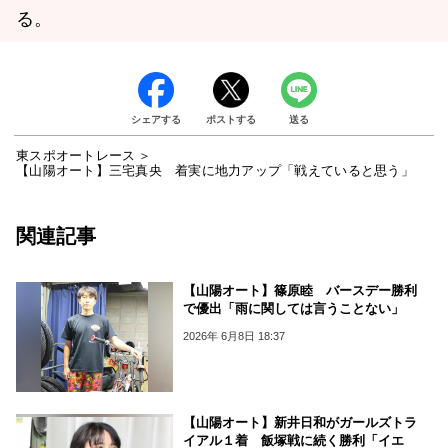
る。
シェアする
ポストする
送る
東スポオートレース
【山陽オート】三宅真央 着実に地力アップ「戦えていると思う」
関連記事
【山陽オート】篠原睦 バースデー勝利
で優出「雨に関しては言うことない」
2026年 6月8日 18:37
【山陽オート】新井日和がガールズトラ
イアル１着 飯塚戦に続く勝利「イエ