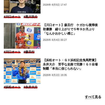
2026年 8月5日 17:47
#川口オート
#黒川京介
【川口オート】森且行 ケガから復帰後
初優勝 繰り上がりで５年９か月ぶり
「なんかおかしい感じ」
2026年 8月4日 00:27
#川口オート
#森且行
【浜松オート・ＧⅡ浜松記念曳馬野賞】
永井大介 苦手な走路で完勝！ＧⅡ全場
制覇「本当に信じられない」
2026年 8月2日 19:35
#浜松オート
#永井大介
すべて見る