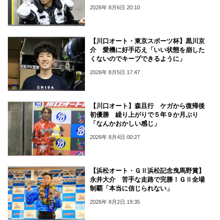
2026年 8月6日 20:10
【川口オート・東京スポーツ杯】黒川京
介 愛機に好手応え「いい状態を崩した
くないのでキープできるように」
2026年 8月5日 17:47
【川口オート】森且行 ケガから復帰後
初優勝 繰り上がりで５年９か月ぶり
「なんかおかしい感じ」
2026年 8月4日 00:27
【浜松オート・ＧⅡ浜松記念曳馬野賞】
永井大介 苦手な走路で完勝！ＧⅡ全場
制覇「本当に信じられない」
2026年 8月2日 19:35