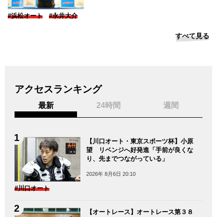
#浜松オート
#永井大介
すべて見る
アクセスランキング
最新
24時間
週間
【川口オート・東京スポーツ杯】小原
望 リベンジへ好発進「手前が良くな
り、先までつながっている」
2026年 8月6日 20:10
#川口オート
【オートレース】オートレース第３８