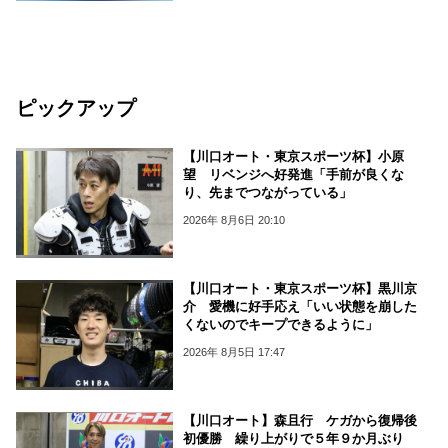
ピックアップ
【川口オート・東京スポーツ杯】小原
望 リベンジへ好発進「手前が良くな
り、先までつながっている」
2026年 8月6日 20:10
【川口オート・東京スポーツ杯】黒川京
介 愛機に好手応え「いい状態を崩した
くないのでキープできるように」
2026年 8月5日 17:47
【川口オート】森且行 ケガから復帰後
初優勝 繰り上がりで５年９か月ぶり