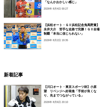
「なんかおかしい感じ」
2026年 8月4日 00:27
【浜松オート・ＧⅡ浜松記念曳馬野賞】
永井大介 苦手な走路で完勝！ＧⅡ全場
制覇「本当に信じられない」
2026年 8月2日 19:35
新着記事
【川口オート・東京スポーツ杯】小原
望 リベンジへ好発進「手前が良くな
り、先までつながっている」
2026年 8月6日 20:10