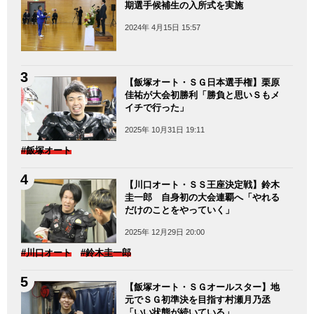
期選手候補生の入所式を実施
2024年 4月15日 15:57
【飯塚オート・ＳＧ日本選手権】栗原
佳祐が大会初勝利「勝負と思いＳもメ
イチで行った」
2025年 10月31日 19:11
#飯塚オート
【川口オート・ＳＳ王座決定戦】鈴木
圭一郎 自身初の大会連覇へ「やれる
だけのことをやっていく」
2025年 12月29日 20:00
#川口オート
#鈴木圭一郎
【飯塚オート・ＳＧオールスター】地
元でＳＧ初準決を目指す村瀬月乃丞
「いい状態が続いている」