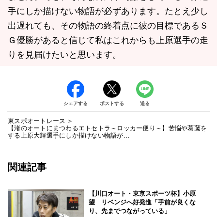
手にしか描けない物語が必ずあります。たとえ少し
出遅れても、その物語の終着点に彼の目標であるＳ
Ｇ優勝があると信じて私はこれからも上原選手の走
りを見届けたいと思います。
シェアする
ポストする
送る
東スポオートレース
【渚のオートにまつわるエトセトラ～ロッカー便り～】苦悩や葛藤を
する上原大輝選手にしか描けない物語が…
関連記事
【川口オート・東京スポーツ杯】小原
望 リベンジへ好発進「手前が良くな
り、先までつながっている」