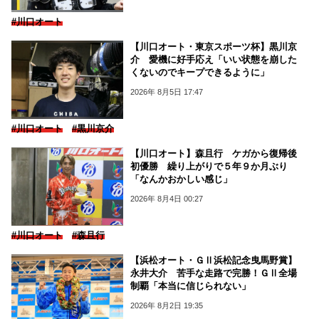
#川口オート
【川口オート・東京スポーツ杯】黒川京
介 愛機に好手応え「いい状態を崩した
くないのでキープできるように」
2026年 8月5日 17:47
#川口オート
#黒川京介
【川口オート】森且行 ケガから復帰後
初優勝 繰り上がりで５年９か月ぶり
「なんかおかしい感じ」
2026年 8月4日 00:27
#川口オート
#森且行
【浜松オート・ＧⅡ浜松記念曳馬野賞】
永井大介 苦手な走路で完勝！ＧⅡ全場
制覇「本当に信じられない」
2026年 8月2日 19:35