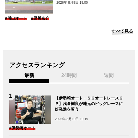
2026年 8月9日 19:00
#川口オート
#黒川京介
すべて見る
アクセスランキング
最新
24時間
週間
【伊勢崎オート・ＳＧオートレースＧ
Ｐ】浅倉樹良が地元のビッグレースに
好発進を誓う
2026年 8月10日 19:19
#伊勢崎オート