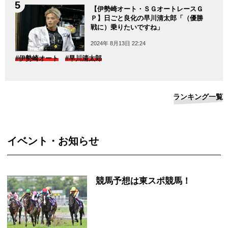
【伊勢崎オート・ＳＧオートレースＧ
Ｐ】日ごと良化の早川清太郎「（優勝
戦に）乗りたいですね」
2024年 8月13日 22:24
#伊勢崎オート
#早川清太郎
ランキング一覧
イベント・お知らせ
競馬予想は東スポ競馬！