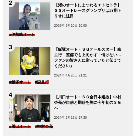
【渚のオートにまつわるエトセトラ】
ＳＧオートレースグランプリは37期ト
リオに注目
2026年 8月10日 10:00
#伊勢崎オート
【飯塚オート・ＳＧオールスター】森
且行 整備でも上向かず「情けない…
ファンの皆さんに謝っていたと伝えて
ください」
2024年 4月26日 21:21
#飯塚オート
#森且行
【川口オート・ＳＧ全日本選抜】中村
杏亮が自信と期待を胸に今年初のＳＧ
へ
2024年 2月19日 17:30
#川口オート
#中村杏亮