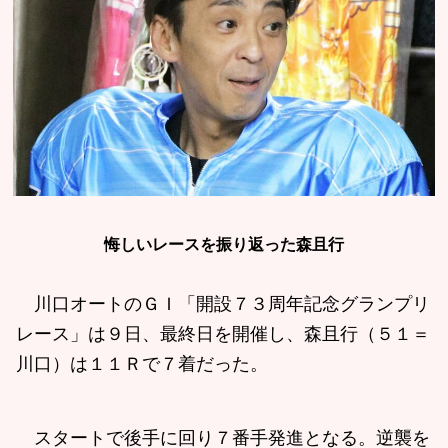
悔しいレースを振り返った森且行
川口オートのＧＩ「開設７３周年記念グランプリ
レース」は９日、最終日を開催し、森且行（５１＝
川口）は１１Ｒで７着だった。
スタートで後手に回り７番手発進となる。逆襲を