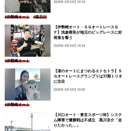
2026年 8月10日 20:15
#伊勢崎オート
#森且行
【伊勢崎オート・ＳＧオートレースＧ
Ｐ】浅倉樹良が地元のビッグレースに好
発進を誓う
2026年 8月10日 19:19
#伊勢崎オート
【渚のオートにまつわるエトセトラ】Ｓ
Ｇオートレースグランプリは37期トリオ
に注目
2026年 8月10日 10:00
#伊勢崎オート
【川口オート・東京スポーツ杯】システ
ム障害で優勝戦は不成立 黒川京介「走
りたかった…」