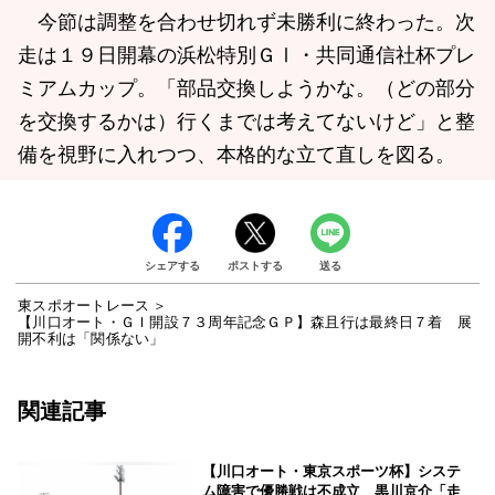
今節は調整を合わせ切れず未勝利に終わった。次
走は１９日開幕の浜松特別ＧⅠ・共同通信社杯プレ
ミアムカップ。「部品交換しようかな。（どの部分
を交換するかは）行くまでは考えてないけど」と整
備を視野に入れつつ、本格的な立て直しを図る。
シェアする
ポストする
送る
東スポオートレース
【川口オート・ＧＩ開設７３周年記念ＧＰ】森且行は最終日７着 展
開不利は「関係ない」
関連記事
【川口オート・東京スポーツ杯】システ
ム障害で優勝戦は不成立 黒川京介「走