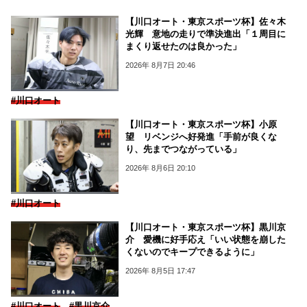
【川口オート・東京スポーツ杯】佐々木
光輝 意地の走りで準決進出「１周目に
まくり返せたのは良かった」
2026年 8月7日 20:46
#川口オート
【川口オート・東京スポーツ杯】小原
望 リベンジへ好発進「手前が良くな
り、先までつながっている」
2026年 8月6日 20:10
#川口オート
【川口オート・東京スポーツ杯】黒川京
介 愛機に好手応え「いい状態を崩した
くないのでキープできるように」
2026年 8月5日 17:47
#川口オート
#黒川京介