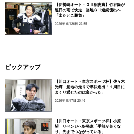
【伊勢崎オート・ＧⅡ稲妻賞】竹谷隆が
連日の雨で快走 当地ＧⅡ連続優出へ
「出たとこ勝負」
2026年 6月26日 21:55
ピックアップ
【川口オート・東京スポーツ杯】佐々木
光輝 意地の走りで準決進出「１周目に
まくり返せたのは良かった」
2026年 8月7日 20:46
【川口オート・東京スポーツ杯】小原
望 リベンジへ好発進「手前が良くな
り、先までつながっている」