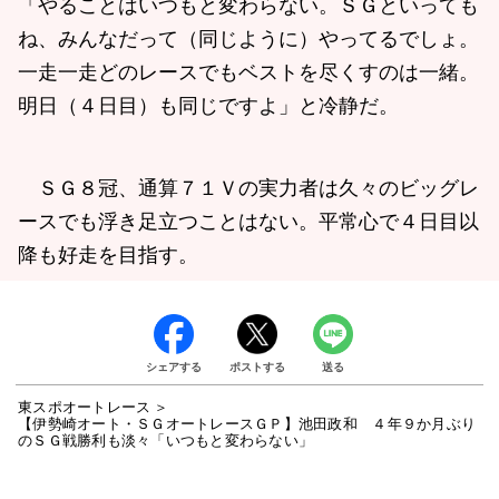
「やることはいつもと変わらない。ＳＧといっても
ね、みんなだって（同じように）やってるでしょ。
一走一走どのレースでもベストを尽くすのは一緒。
明日（４日目）も同じですよ」と冷静だ。
ＳＧ８冠、通算７１Ｖの実力者は久々のビッグレ
ースでも浮き足立つことはない。平常心で４日目以
降も好走を目指す。
シェアする
ポストする
送る
東スポオートレース
【伊勢崎オート・ＳＧオートレースＧＰ】池田政和 ４年９か月ぶり
のＳＧ戦勝利も淡々「いつもと変わらない」