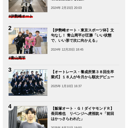
2024年 2月15日 20:03
#伊勢崎オート
【伊勢崎オート・東京スポーツ杯】文
句なし！ 青山周平が圧勝「いい状態
で、いい形で次に向かえる」
2024年 12月20日 18:45
#青山周平
【オートレース・養成所第３８回生卒
業式】１８人が今月から順次デビュー
2025年 1月10日 16:37
【飯塚オート・ＧＩダイヤモンドＲ】
長田稚也 リベンジへ虎視眈々「前回
はかっさらわれた」
2025年 8月21日 19:50