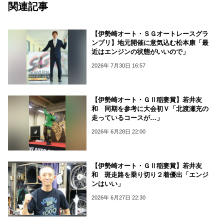
関連記事
【伊勢崎オート・ＳＧオートレースグラ
ンプリ】地元開催に意気込む松本康「最
近はエンジンの状態がいいので」
2026年 7月30日 16:57
【伊勢崎オート・ＧⅡ稲妻賞】若井友
和 同期を参考に大会初Ｖ「北渡瀬充の
走っているコースが…」
2026年 6月28日 22:00
【伊勢崎オート・ＧⅡ稲妻賞】若井友
和 斑走路を乗り切り２着優出「エンジ
ンはいい」
2026年 6月27日 22:30