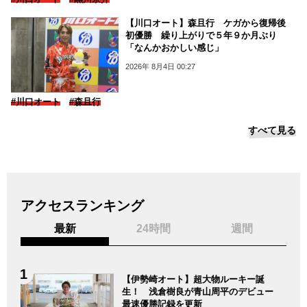
【川口オート】森且行 ケガから復帰後
初優勝 繰り上がりで５年９か月ぶり
「なんかおかしい感じ」
2026年 8月4日 00:27
#川口オート
#森且行
すべて見る
アクセスランキング
最新
24時間
週間
【伊勢崎オート】超大物ルーキー誕
生！ 浅倉樹良が青山周平のデビュー
最速優勝記録を更新