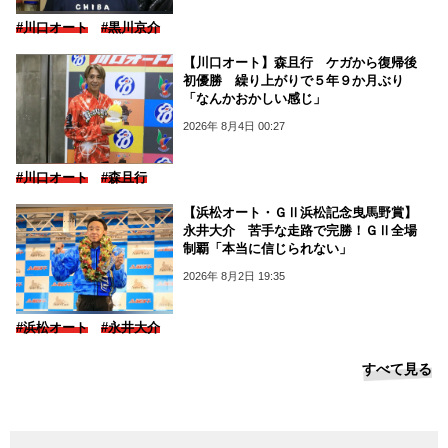
#川口オート
#黒川京介
【川口オート】森且行 ケガから復帰後
初優勝 繰り上がりで５年９か月ぶり
「なんかおかしい感じ」
2026年 8月4日 00:27
#川口オート
#森且行
【浜松オート・ＧⅡ浜松記念曳馬野賞】
永井大介 苦手な走路で完勝！ＧⅡ全場
制覇「本当に信じられない」
2026年 8月2日 19:35
#浜松オート
#永井大介
すべて見る