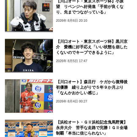
【川口オート・東京スポーツ杯】小原
望 リベンジへ好発進「手前が良くな
り、先までつながっている」
2026年 8月6日 20:10
【川口オート・東京スポーツ杯】黒川京
介 愛機に好手応え「いい状態を崩した
くないのでキープできるように」
2026年 8月5日 17:47
【川口オート】森且行 ケガから復帰後
初優勝 繰り上がりで５年９か月ぶり
「なんかおかしい感じ」
2026年 8月4日 00:27
【浜松オート・ＧⅡ浜松記念曳馬野賞】
永井大介 苦手な走路で完勝！ＧⅡ全場
制覇「本当に信じられない」