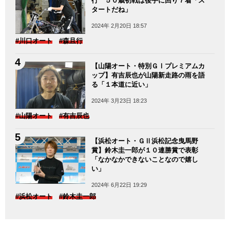
行 ５０歳初戦は後手に回り７着「ス
タートだね」
2024年 2月20日 18:57
#川口オート
#森且行
【山陽オート・特別ＧⅠプレミアムカ
ップ】有吉辰也が山陽新走路の雨を語
る「１本道に近い」
2024年 3月23日 18:23
#山陽オート
#有吉辰也
【浜松オート・ＧⅡ浜松記念曳馬野
賞】鈴木圭一郎が１０連勝賞で表彰
「なかなかできないことなので嬉し
い」
2024年 6月22日 19:29
#浜松オート
#鈴木圭一郎