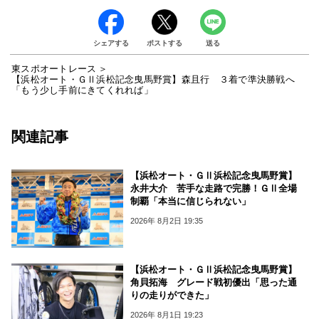
シェアする
ポストする
送る
東スポオートレース
【浜松オート・ＧⅡ浜松記念曳馬野賞】森且行 ３着で準決勝戦へ
「もう少し手前にきてくれれば」
関連記事
【浜松オート・ＧⅡ浜松記念曳馬野賞】
永井大介 苦手な走路で完勝！ＧⅡ全場
制覇「本当に信じられない」
2026年 8月2日 19:35
【浜松オート・ＧⅡ浜松記念曳馬野賞】
角貝拓海 グレード戦初優出「思った通
りの走りができた」
2026年 8月1日 19:23