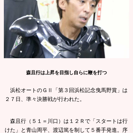
森且行は上昇を目指し自らに鞭を打つ
浜松オートのＧⅡ「第３回浜松記念曳馬野賞」は
２７日、準々決勝戦が行われた。
森且行（５１＝川口）は１２Ｒで「スタートは行
けた」と青山周平、渡辺篤を制して５番手発進。序