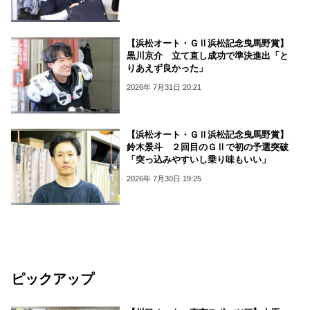
【浜松オート・ＧⅡ浜松記念曳馬野賞】
黒川京介 立て直し成功で準決進出「と
りあえず良かった」
2026年 7月31日 20:21
【浜松オート・ＧⅡ浜松記念曳馬野賞】
鈴木景斗 ２回目のＧⅡで初の予選突破
「突っ込みやすいし乗り味もいい」
2026年 7月30日 19:25
ピックアップ