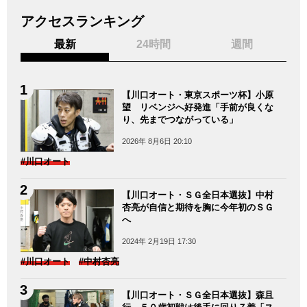
アクセスランキング
最新
24時間
週間
【川口オート・東京スポーツ杯】小原
望 リベンジへ好発進「手前が良くな
り、先までつながっている」
2026年 8月6日 20:10
#川口オート
【川口オート・ＳＧ全日本選抜】中村
杏亮が自信と期待を胸に今年初のＳＧ
へ
2024年 2月19日 17:30
#川口オート
#中村杏亮
【川口オート・ＳＧ全日本選抜】森且