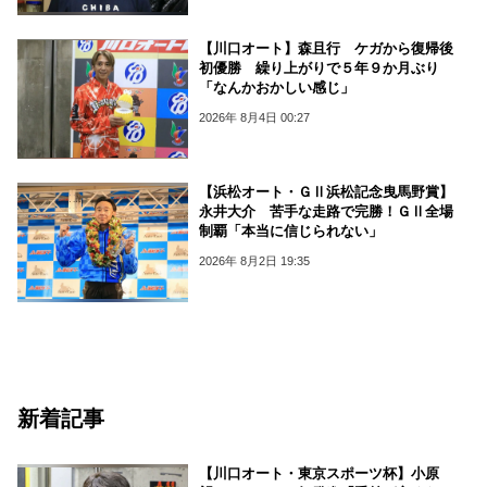
【川口オート】森且行 ケガから復帰後
初優勝 繰り上がりで５年９か月ぶり
「なんかおかしい感じ」
2026年 8月4日 00:27
【浜松オート・ＧⅡ浜松記念曳馬野賞】
永井大介 苦手な走路で完勝！ＧⅡ全場
制覇「本当に信じられない」
2026年 8月2日 19:35
新着記事
【川口オート・東京スポーツ杯】小原