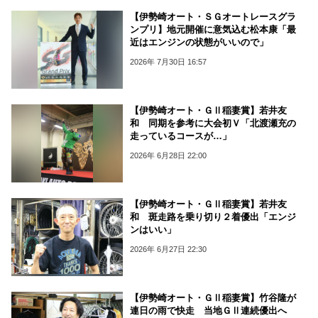
【伊勢崎オート・ＳＧオートレースグラ
ンプリ】地元開催に意気込む松本康「最
近はエンジンの状態がいいので」
2026年 7月30日 16:57
【伊勢崎オート・ＧⅡ稲妻賞】若井友
和 同期を参考に大会初Ｖ「北渡瀬充の
走っているコースが…」
2026年 6月28日 22:00
【伊勢崎オート・ＧⅡ稲妻賞】若井友
和 斑走路を乗り切り２着優出「エンジ
ンはいい」
2026年 6月27日 22:30
【伊勢崎オート・ＧⅡ稲妻賞】竹谷隆が
連日の雨で快走 当地ＧⅡ連続優出へ