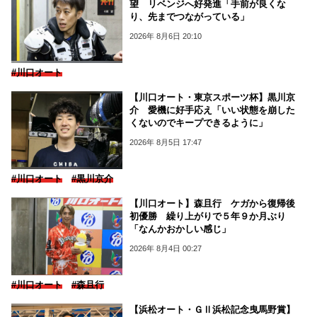
望 リベンジへ好発進「手前が良くな
り、先までつながっている」
2026年 8月6日 20:10
#川口オート
【川口オート・東京スポーツ杯】黒川京
介 愛機に好手応え「いい状態を崩した
くないのでキープできるように」
2026年 8月5日 17:47
#川口オート
#黒川京介
【川口オート】森且行 ケガから復帰後
初優勝 繰り上がりで５年９か月ぶり
「なんかおかしい感じ」
2026年 8月4日 00:27
#川口オート
#森且行
【浜松オート・ＧⅡ浜松記念曳馬野賞】