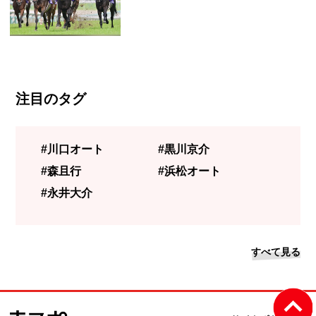
注目のタグ
#川口オート
#黒川京介
#森且行
#浜松オート
#永井大介
すべて見る