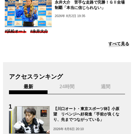
永井大介 苦手な走路で完勝！ＧⅡ全場
制覇「本当に信じられない」
2026年 8月2日 19:35
#浜松オート
#永井大介
すべて見る
アクセスランキング
最新
24時間
週間
【川口オート・東京スポーツ杯】小原
望 リベンジへ好発進「手前が良くな
り、先までつながっている」
2026年 8月6日 20:10