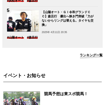
#浜松オート
#森且行
【山陽オート・ＧＩ令和グランドＣ
Ｃ】森且行 優出へ狭き門突破「力が
ないからリングは替える。タイヤも交
換」
2025年 4月11日 20:35
#山陽オート
#森且行
ランキング一覧
イベント・お知らせ
競馬予想は東スポ競馬！