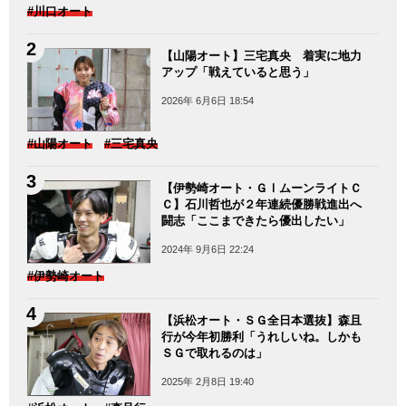
#川口オート
【山陽オート】三宅真央 着実に地力
アップ「戦えていると思う」
2026年 6月6日 18:54
#山陽オート
#三宅真央
【伊勢崎オート・ＧⅠムーンライトＣ
Ｃ】石川哲也が２年連続優勝戦進出へ
闘志「ここまできたら優出したい」
2024年 9月6日 22:24
#伊勢崎オート
【浜松オート・ＳＧ全日本選抜】森且
行が今年初勝利「うれしいね。しかも
ＳＧで取れるのは」
2025年 2月8日 19:40