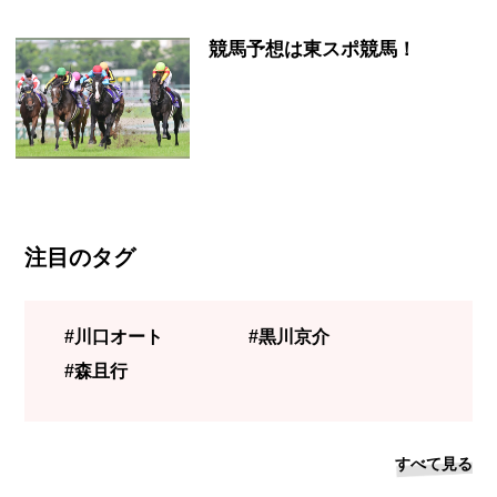
競馬予想は東スポ競馬！
注目のタグ
#川口オート
#黒川京介
#森且行
すべて見る