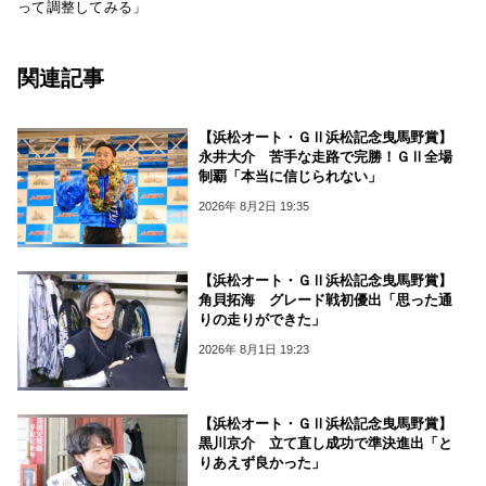
って調整してみる」
関連記事
【浜松オート・ＧⅡ浜松記念曳馬野賞】
永井大介 苦手な走路で完勝！ＧⅡ全場
制覇「本当に信じられない」
2026年 8月2日 19:35
【浜松オート・ＧⅡ浜松記念曳馬野賞】
角貝拓海 グレード戦初優出「思った通
りの走りができた」
2026年 8月1日 19:23
【浜松オート・ＧⅡ浜松記念曳馬野賞】
黒川京介 立て直し成功で準決進出「と
りあえず良かった」