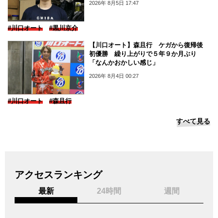
2026年 8月5日 17:47
#川口オート
#黒川京介
【川口オート】森且行 ケガから復帰後
初優勝 繰り上がりで５年９か月ぶり
「なんかおかしい感じ」
2026年 8月4日 00:27
#川口オート
#森且行
すべて見る
アクセスランキング
最新
24時間
週間