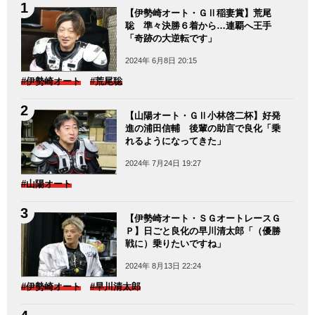
【伊勢崎オート・ＧⅡ稲妻賞】荒尾
聡 準々決勝６着から…連覇へ王手
「奇跡の大逆転です」
2024年 6月8日 20:15
#伊勢崎オート
#荒尾聡
【山陽オート・ＧⅡ小林啓二杯】好発
進の浦田信輔 後輩の助言で良化「乗
れるようになってきた」
2024年 7月24日 19:27
#山陽オート
【伊勢崎オート・ＳＧオートレースＧ
Ｐ】日ごと良化の早川清太郎「（優勝
戦に）乗りたいですね」
2024年 8月13日 22:24
#伊勢崎オート
#早川清太郎