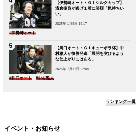
【伊勢崎オート・ＧＩシルクカップ】
浅倉樹良が逃げ１着に笑顔「気持ちい
い」
2025年 1月9日 19:17
#伊勢崎オート
【川口オート・ＧＩキューポラ杯】中
村雅人が快勝発進「展開を突けるよう
な仕上がりにはある」
2025年 7月17日 22:08
#川口オート
#中村雅人
ランキング一覧
イベント・お知らせ