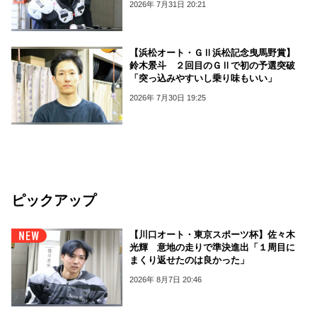
2026年 7月31日 20:21
【浜松オート・ＧⅡ浜松記念曳馬野賞】
鈴木景斗 ２回目のＧⅡで初の予選突破
「突っ込みやすいし乗り味もいい」
2026年 7月30日 19:25
ピックアップ
【川口オート・東京スポーツ杯】佐々木
光輝 意地の走りで準決進出「１周目に
まくり返せたのは良かった」
2026年 8月7日 20:46