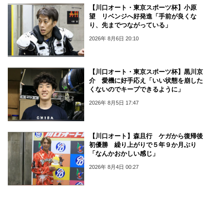
【川口オート・東京スポーツ杯】小原
望 リベンジへ好発進「手前が良くな
り、先までつながっている」
2026年 8月6日 20:10
【川口オート・東京スポーツ杯】黒川京
介 愛機に好手応え「いい状態を崩した
くないのでキープできるように」
2026年 8月5日 17:47
【川口オート】森且行 ケガから復帰後
初優勝 繰り上がりで５年９か月ぶり
「なんかおかしい感じ」
2026年 8月4日 00:27