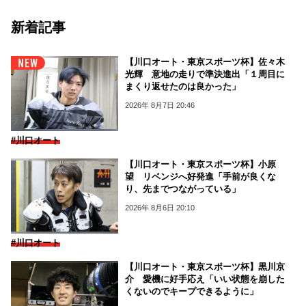
新着記事
【川口オート・東京スポーツ杯】佐々木
光輝 意地の走りで準決進出「１周目に
まくり返せたのは良かった」
2026年 8月7日 20:46
#川口オート
【川口オート・東京スポーツ杯】小原
望 リベンジへ好発進「手前が良くな
り、先までつながっている」
2026年 8月6日 20:10
#川口オート
【川口オート・東京スポーツ杯】黒川京
介 愛機に好手応え「いい状態を崩した
くないのでキープできるように」