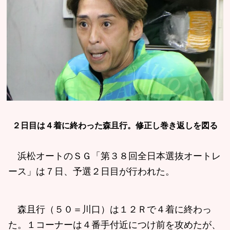
２日目は４着に終わった森且行。修正し巻き返しを図る
浜松オートのＳＧ「第３８回全日本選抜オートレ
ース」は７日、予選２日目が行われた。
森且行（５０＝川口）は１２Ｒで４着に終わっ
た。１コーナーは４番手付近につけ前を攻めたが、