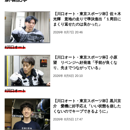
【川口オート・東京スポーツ杯】佐々木
光輝 意地の走りで準決進出「１周目に
まくり返せたのは良かった」
2026年 8月7日 20:46
#川口オート
【川口オート・東京スポーツ杯】小原
望 リベンジへ好発進「手前が良くな
り、先までつながっている」
2026年 8月6日 20:10
#川口オート
【川口オート・東京スポーツ杯】黒川京
介 愛機に好手応え「いい状態を崩した
くないのでキープできるように」
2026年 8月5日 17:47