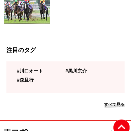
注目のタグ
#川口オート
#黒川京介
#森且行
すべて見る