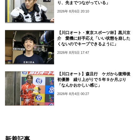
り、先までつながっている」
2026年 8月6日 20:10
【川口オート・東京スポーツ杯】黒川京
介 愛機に好手応え「いい状態を崩した
くないのでキープできるように」
2026年 8月5日 17:47
【川口オート】森且行 ケガから復帰後
初優勝 繰り上がりで５年９か月ぶり
「なんかおかしい感じ」
2026年 8月4日 00:27
新着記事