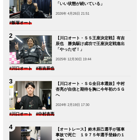
「いい状態が続いている」
2026年 4月26日 21:51
#飯塚オート
【川口オート・ＳＳ王座決定戦】有吉
辰也 勝負駆け成功で王座決定戦進出
「やったぜ！」
2025年 12月30日 19:44
#川口オート
#有吉辰也
【川口オート・ＳＧ全日本選抜】中村
杏亮が自信と期待を胸に今年初のＳＧ
へ
2024年 2月19日 17:30
#川口オート
#中村杏亮
【オートレース】鈴木辰己選手が落車
事故で死亡 １９７５年選手登録の１