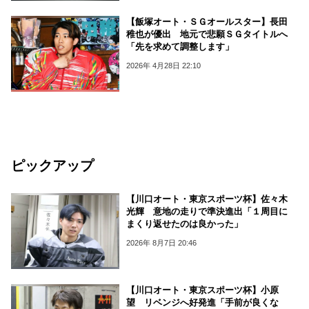
【飯塚オート・ＳＧオールスター】長田
稚也が優出 地元で悲願ＳＧタイトルへ
「先を求めて調整します」
2026年 4月28日 22:10
ピックアップ
【川口オート・東京スポーツ杯】佐々木
光輝 意地の走りで準決進出「１周目に
まくり返せたのは良かった」
2026年 8月7日 20:46
【川口オート・東京スポーツ杯】小原
望 リベンジへ好発進「手前が良くな