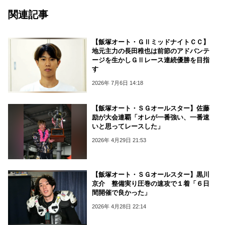
関連記事
【飯塚オート・ＧⅡミッドナイトＣＣ】
地元主力の長田稚也は前節のアドバンテ
ージを生かしＧⅡレース連続優勝を目指
す
2026年 7月6日 14:18
【飯塚オート・ＳＧオールスター】佐藤
励が大会連覇「オレが一番強い、一番速
いと思ってレースした」
2026年 4月29日 21:53
【飯塚オート・ＳＧオールスター】黒川
京介 整備実り圧巻の速攻で１着「６日
間開催で良かった」
2026年 4月28日 22:14