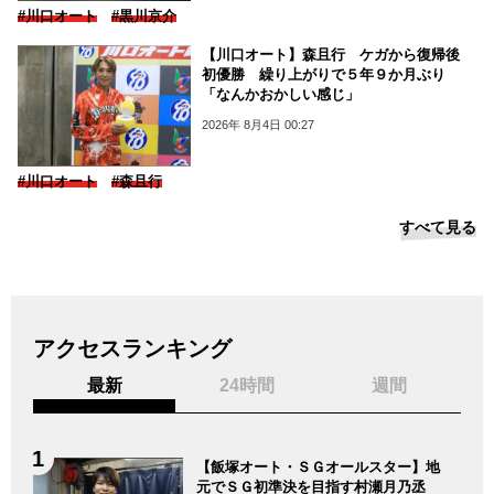
#川口オート
#黒川京介
【川口オート】森且行 ケガから復帰後
初優勝 繰り上がりで５年９か月ぶり
「なんかおかしい感じ」
2026年 8月4日 00:27
#川口オート
#森且行
すべて見る
アクセスランキング
最新
24時間
週間
【飯塚オート・ＳＧオールスター】地
元でＳＧ初準決を目指す村瀬月乃丞