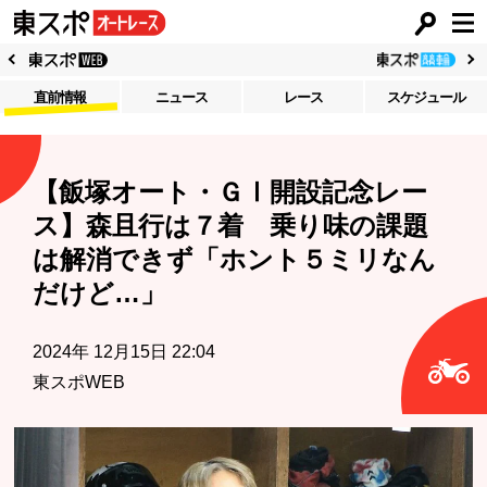
直前情報
ニュース
レース
スケジュール
【飯塚オート・ＧⅠ開設記念レー
ス】森且行は７着 乗り味の課題
は解消できず「ホント５ミリなん
だけど…」
2024年 12月15日 22:04
東スポWEB