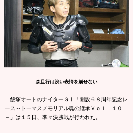
森且行は渋い表情を崩せない
飯塚オートのナイターＧⅠ「開設６８周年記念レ
ース～トーマスメモリアル魂の継承Ｖｏｌ．１０
～」は１５日、準々決勝戦が行われた。