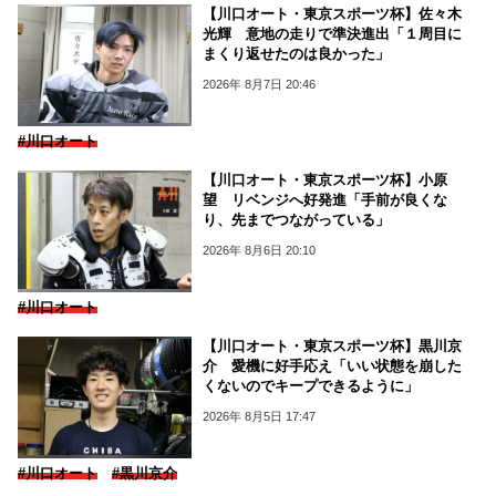
【川口オート・東京スポーツ杯】佐々木
光輝 意地の走りで準決進出「１周目に
まくり返せたのは良かった」
2026年 8月7日 20:46
#川口オート
【川口オート・東京スポーツ杯】小原
望 リベンジへ好発進「手前が良くな
り、先までつながっている」
2026年 8月6日 20:10
#川口オート
【川口オート・東京スポーツ杯】黒川京
介 愛機に好手応え「いい状態を崩した
くないのでキープできるように」
2026年 8月5日 17:47
#川口オート
#黒川京介