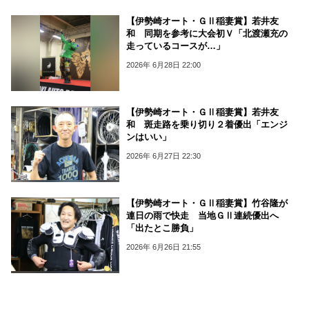
【伊勢崎オート・ＧⅡ稲妻賞】若井友
和 同期を参考に大会初Ｖ「北渡瀬充の
走っているコースが…」
2026年 6月28日 22:00
【伊勢崎オート・ＧⅡ稲妻賞】若井友
和 斑走路を乗り切り２着優出「エンジ
ンはいい」
2026年 6月27日 22:30
【伊勢崎オート・ＧⅡ稲妻賞】竹谷隆が
連日の雨で快走 当地ＧⅡ連続優出へ
「出たとこ勝負」
2026年 6月26日 21:55