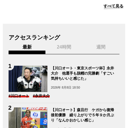
すべて見る
アクセスランキング
最新
24時間
週間
【川口オート・東京スポーツ杯】永井
大介 他選手も脱帽の完勝劇「すごい
気持ちいいと感じた」
2026年 8月8日 18:50
#川口オート
#永井大介
【川口オート】森且行 ケガから復帰
後初優勝 繰り上がりで５年９か月ぶ
り「なんかおかしい感じ」