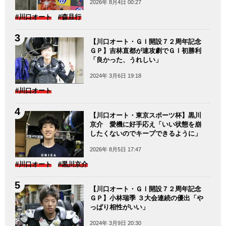
2026年 8月4日 00:27
#川口オート
#森且行
【川口オート・ＧＩ開設７２周年記念
ＧＰ】吉林直都が速攻劇でＧⅠ初勝利
「良かった、うれしい」
2024年 3月6日 19:18
#川口オート
【川口オート・東京スポーツ杯】黒川
京介 愛機に好手応え「いい状態を崩
したくないのでキープできるように」
2026年 8月5日 17:47
#川口オート
#黒川京介
【川口オート・ＧⅠ開設７２周年記念
ＧＰ】小林瑞季 ３大会連続の優出「や
っぱり相性がいい」
2024年 3月9日 20:30