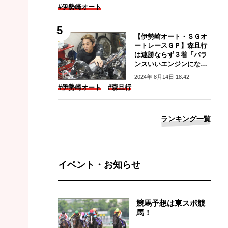
#伊勢崎オート
【伊勢崎オート・ＳＧオ
ートレースＧＰ】森且行
は連勝ならず３着「バラ
ンスいいエンジンになら
ないね…」
2024年 8月14日 18:42
#伊勢崎オート
#森且行
ランキング一覧
イベント・お知らせ
競馬予想は東スポ競
馬！