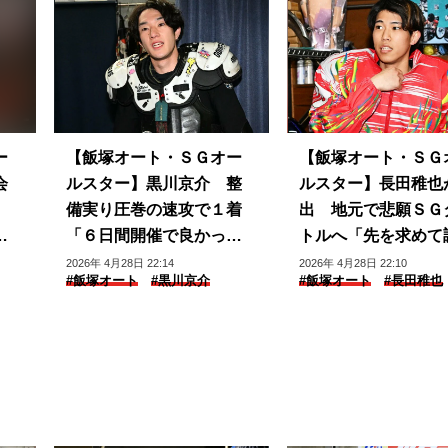
ー
【飯塚オート・ＳＧオー
【飯塚オート・ＳＧ
会
ルスター】黒川京介 整
ルスター】長田稚也
、
備実り圧巻の速攻で１着
出 地元で悲願ＳＧ
ス
「６日間開催で良かっ
トルへ「先を求めて
た」
します」
2026年 4月28日 22:14
2026年 4月28日 22:10
#飯塚オート
#黒川京介
#飯塚オート
#長田稚也