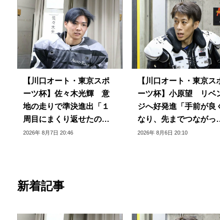
【川口オート・東京スポ
【川口オート・東京ス
ーツ杯】佐々木光輝 意
ーツ杯】小原望 リベ
地の走りで準決進出「１
ジへ好発進「手前が良
周目にまくり返せたのは
なり、先までつながっ
良かった」
いる」
2026年 8月7日 20:46
2026年 8月6日 20:10
新着記事