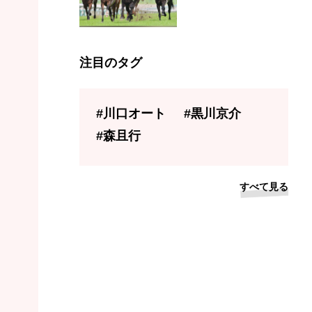
注目のタグ
#川口オート
#黒川京介
#森且行
すべて見る