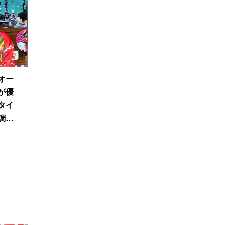
オー
が優
タイ
調整