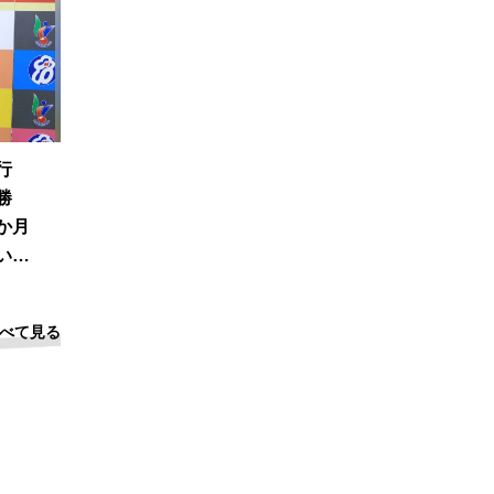
且行
優勝
か月
い感
べて見る