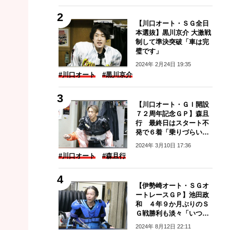
【川口オート・ＳＧ全日
本選抜】黒川京介 大激戦
制して準決突破「車は完
璧です」
2024年 2月24日 19:35
#川口オート
#黒川京介
【川口オート・ＧＩ開設
７２周年記念ＧＰ】森且
行 最終日はスタート不
発で６着「乗りづらいし
エンジンが出てない」
2024年 3月10日 17:36
#川口オート
#森且行
【伊勢崎オート・ＳＧオ
ートレースＧＰ】池田政
和 ４年９か月ぶりのＳ
Ｇ戦勝利も淡々「いつも
と変わらない」
2024年 8月12日 22:11