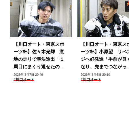
【川口オート・東京スポ
【川口オート・東京ス
ーツ杯】佐々木光輝 意
ーツ杯】小原望 リベ
地の走りで準決進出「１
ジへ好発進「手前が良
周目にまくり返せたのは
なり、先までつながっ
良かった」
いる」
2026年 8月7日 20:46
2026年 8月6日 20:10
#川口オート
#川口オート