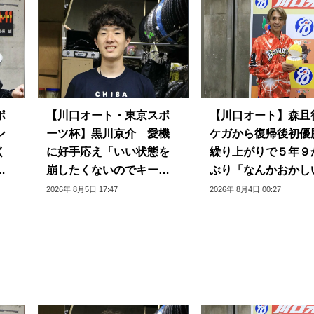
ポ
【川口オート・東京スポ
【川口オート】森
ン
ーツ杯】黒川京介 愛機
ケガから復帰後初
く
に好手応え「いい状態を
繰り上がりで５年９
て
崩したくないのでキープ
ぶり「なんかおかし
できるように」
じ」
2026年 8月5日 17:47
2026年 8月4日 00:27