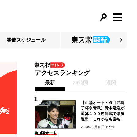
開催スケジュール
アクセスランキング
最新
24時間
週間
【山陽オート・ＧⅡ若獅
子杯争奪戦】青木隆浩が
通算１００勝達成で準決
進出「これからも勝ちを
伸ばしたい」
2024年 2月10日 19:29
#山陽オート