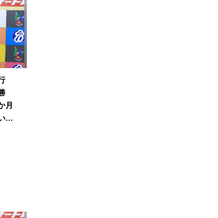
且行
優勝
か月
い感