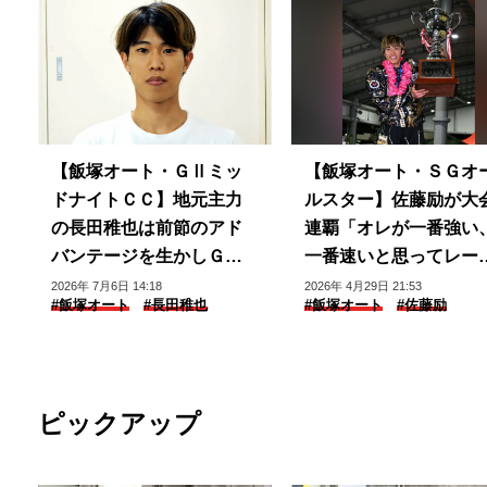
【飯塚オート・ＧⅡミッ
【飯塚オート・ＳＧオ
ドナイトＣＣ】地元主力
ルスター】佐藤励が大
の長田稚也は前節のアド
連覇「オレが一番強い
バンテージを生かしＧⅡ
一番速いと思ってレー
レース連続優勝を目指す
した」
2026年 7月6日 14:18
2026年 4月29日 21:53
#飯塚オート
#長田稚也
#飯塚オート
#佐藤励
ピックアップ