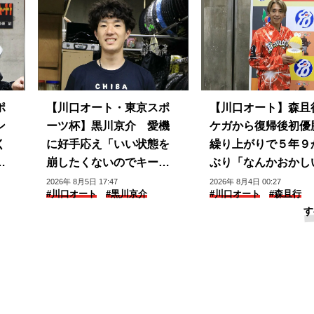
ポ
【川口オート・東京スポ
【川口オート】森
ン
ーツ杯】黒川京介 愛機
ケガから復帰後初
く
に好手応え「いい状態を
繰り上がりで５年９
て
崩したくないのでキープ
ぶり「なんかおかし
できるように」
じ」
2026年 8月5日 17:47
2026年 8月4日 00:27
#川口オート
#黒川京介
#川口オート
#森且行
す