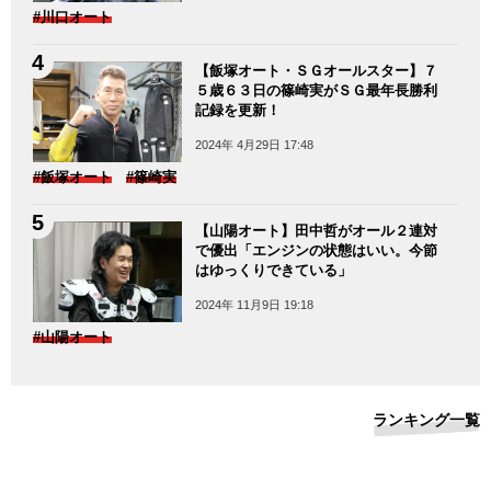
#川口オート
【飯塚オート・ＳＧオールスター】７
５歳６３日の篠崎実がＳＧ最年長勝利
記録を更新！
2024年 4月29日 17:48
#飯塚オート
#篠崎実
【山陽オート】田中哲がオール２連対
で優出「エンジンの状態はいい。今節
はゆっくりできている」
2024年 11月9日 19:18
#山陽オート
ランキング一覧