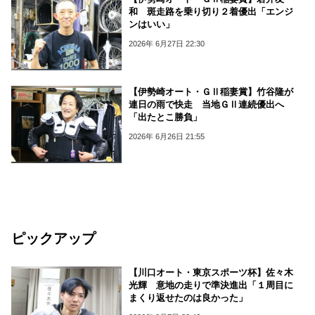
和 斑走路を乗り切り２着優出「エンジ
ンはいい」
2026年 6月27日 22:30
【伊勢崎オート・ＧⅡ稲妻賞】竹谷隆が
連日の雨で快走 当地ＧⅡ連続優出へ
「出たとこ勝負」
2026年 6月26日 21:55
ピックアップ
【川口オート・東京スポーツ杯】佐々木
光輝 意地の走りで準決進出「１周目に
まくり返せたのは良かった」