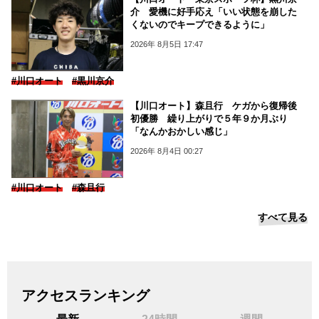
介 愛機に好手応え「いい状態を崩した
くないのでキープできるように」
2026年 8月5日 17:47
#川口オート
#黒川京介
【川口オート】森且行 ケガから復帰後
初優勝 繰り上がりで５年９か月ぶり
「なんかおかしい感じ」
2026年 8月4日 00:27
#川口オート
#森且行
すべて見る
アクセスランキング