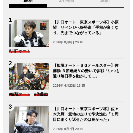
最新
24時間
週間
【川口オート・東京スポーツ杯】小原
望 リベンジへ好発進「手前が良くな
り、先までつながっている」
2026年 8月6日 20:10
#川口オート
【飯塚オート・ＳＧオールスター】佐
藤励 ３節連続Ｖの勢いで参戦「いつも
通り毎日手を動かして…」
2024年 4月23日 18:35
#飯塚オート
#佐藤励
【川口オート・東京スポーツ杯】佐々
木光輝 意地の走りで準決進出「１周
目にまくり返せたのは良かった」
2026年 8月7日 20:46