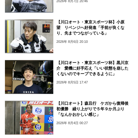
2026年 8月7日 20:46
【川口オート・東京スポーツ杯】小原
望 リベンジへ好発進「手前が良くな
り、先までつながっている」
2026年 8月6日 20:10
【川口オート・東京スポーツ杯】黒川京
介 愛機に好手応え「いい状態を崩した
くないのでキープできるように」
2026年 8月5日 17:47
【川口オート】森且行 ケガから復帰後
初優勝 繰り上がりで５年９か月ぶり
「なんかおかしい感じ」
2026年 8月4日 00:27