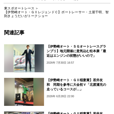
東スポオートレース
【伊勢崎オート・ＧⅡレジェンドＣ】ボートレーサー・土屋千明、智
則きょうだいがトークショー
関連記事
【伊勢崎オート・ＳＧオートレースグラ
ンプリ】地元開催に意気込む松本康「最
近はエンジンの状態がいいので」
2026年 7月30日 16:57
【伊勢崎オート・ＧⅡ稲妻賞】若井友
和 同期を参考に大会初Ｖ「北渡瀬充の
走っているコースが…」
2026年 6月28日 22:00
【伊勢崎オート・ＧⅡ稲妻賞】若井友