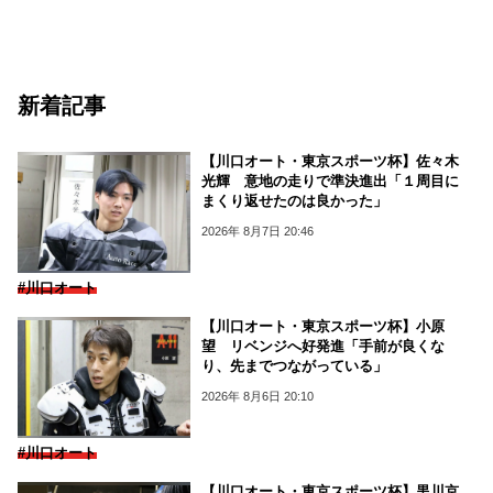
新着記事
【川口オート・東京スポーツ杯】佐々木
光輝 意地の走りで準決進出「１周目に
まくり返せたのは良かった」
2026年 8月7日 20:46
#川口オート
【川口オート・東京スポーツ杯】小原
望 リベンジへ好発進「手前が良くな
り、先までつながっている」
2026年 8月6日 20:10
#川口オート
【川口オート・東京スポーツ杯】黒川京