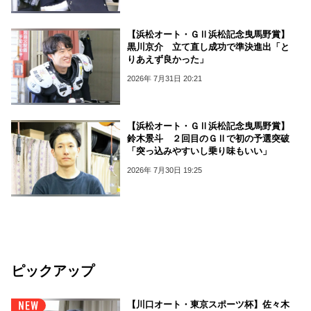
【浜松オート・ＧⅡ浜松記念曳馬野賞】
黒川京介 立て直し成功で準決進出「と
りあえず良かった」
2026年 7月31日 20:21
【浜松オート・ＧⅡ浜松記念曳馬野賞】
鈴木景斗 ２回目のＧⅡで初の予選突破
「突っ込みやすいし乗り味もいい」
2026年 7月30日 19:25
ピックアップ
【川口オート・東京スポーツ杯】佐々木