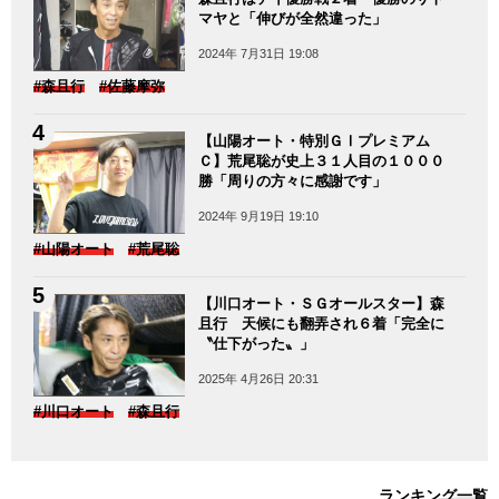
マヤと「伸びが全然違った」
2024年 7月31日 19:08
#森且行
#佐藤摩弥
【山陽オート・特別ＧⅠプレミアム
Ｃ】荒尾聡が史上３１人目の１０００
勝「周りの方々に感謝です」
2024年 9月19日 19:10
#山陽オート
#荒尾聡
【川口オート・ＳＧオールスター】森
且行 天候にも翻弄され６着「完全に
〝仕下がった〟」
2025年 4月26日 20:31
#川口オート
#森且行
ランキング一覧