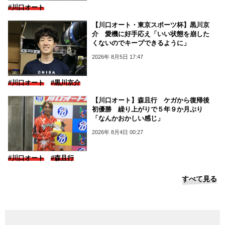
#川口オート
【川口オート・東京スポーツ杯】黒川京
介 愛機に好手応え「いい状態を崩した
くないのでキープできるように」
2026年 8月5日 17:47
#川口オート
#黒川京介
【川口オート】森且行 ケガから復帰後
初優勝 繰り上がりで５年９か月ぶり
「なんかおかしい感じ」
2026年 8月4日 00:27
#川口オート
#森且行
すべて見る