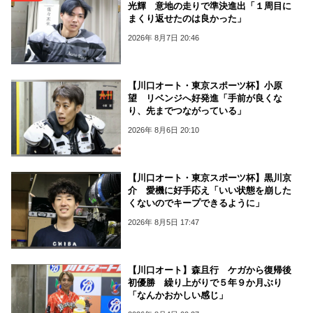
光輝 意地の走りで準決進出「１周目に
まくり返せたのは良かった」
2026年 8月7日 20:46
【川口オート・東京スポーツ杯】小原
望 リベンジへ好発進「手前が良くな
り、先までつながっている」
2026年 8月6日 20:10
【川口オート・東京スポーツ杯】黒川京
介 愛機に好手応え「いい状態を崩した
くないのでキープできるように」
2026年 8月5日 17:47
【川口オート】森且行 ケガから復帰後
初優勝 繰り上がりで５年９か月ぶり
「なんかおかしい感じ」