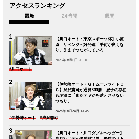
アクセスランキング
最新
24時間
週間
【川口オート・東京スポーツ杯】小原
望 リベンジへ好発進「手前が良くな
り、先までつながっている」
2026年 8月6日 20:10
#川口オート
【伊勢崎オート・ＧⅠムーンライトＣ
Ｃ】渋沢憲司が通算300勝 息子の存在
も刺激に「まだオヤジを越えさせない
つもり」
2026年 5月30日 18:38
#伊勢崎オート
#渋沢憲司
【川口オート・川口ダブルヘッダー】
森且行はデイ優勝戦２着 優勝のサト