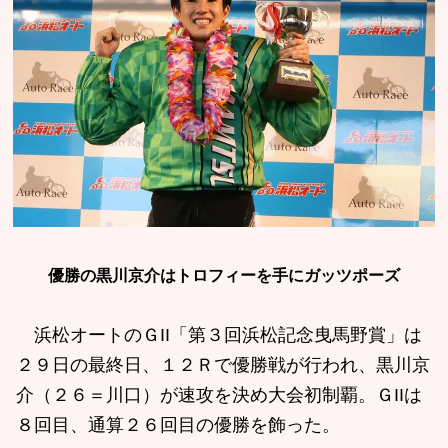
優勝の黒川京介はトロフィーを手にガッツポーズ
浜松オートのＧII「第３回浜松記念曳馬野賞」は
２９日の最終日、１２Ｒで優勝戦が行われ、黒川京
介（２６＝川口）が速攻を決め大会初制覇。ＧIIは
８回目、通算２６回目の優勝を飾った。