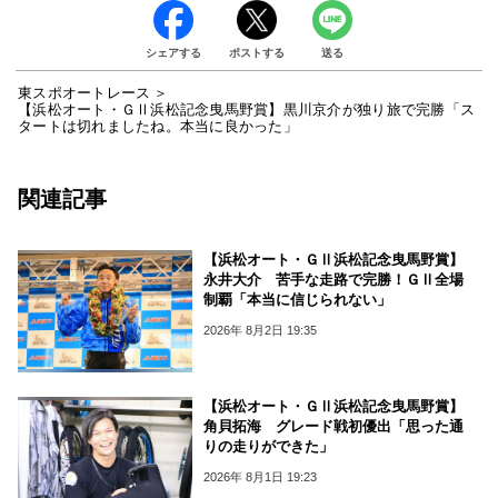
シェアする
ポストする
送る
東スポオートレース
【浜松オート・ＧⅡ浜松記念曳馬野賞】黒川京介が独り旅で完勝「ス
タートは切れましたね。本当に良かった」
関連記事
【浜松オート・ＧⅡ浜松記念曳馬野賞】
永井大介 苦手な走路で完勝！ＧⅡ全場
制覇「本当に信じられない」
2026年 8月2日 19:35
【浜松オート・ＧⅡ浜松記念曳馬野賞】
角貝拓海 グレード戦初優出「思った通
りの走りができた」
2026年 8月1日 19:23