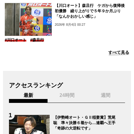
【川口オート】森且行 ケガから復帰後
初優勝 繰り上がりで５年９か月ぶり
「なんかおかしい感じ」
2026年 8月4日 00:27
#川口オート
#森且行
すべて見る
アクセスランキング
最新
24時間
週間
【伊勢崎オート・ＧⅡ稲妻賞】荒尾
聡 準々決勝６着から…連覇へ王手
「奇跡の大逆転です」