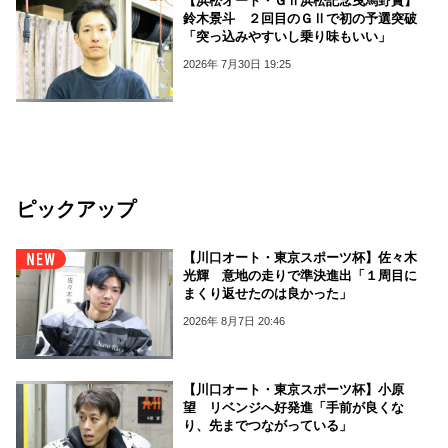
【浜松オート・ＧⅡ浜松記念曳馬野賞】
鈴木景斗 ２回目のＧⅡで初の予選突破
「突っ込みやすいし乗り味もいい」
2026年 7月30日 19:25
ピックアップ
【川口オート・東京スポーツ杯】佐々木
光輝 意地の走りで準決進出「１周目に
まくり返せたのは良かった」
2026年 8月7日 20:46
【川口オート・東京スポーツ杯】小原
望 リベンジへ好発進「手前が良くな
り、先までつながっている」