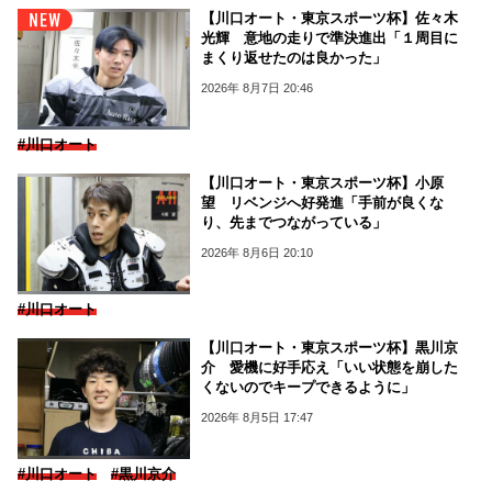
【川口オート・東京スポーツ杯】佐々木
光輝 意地の走りで準決進出「１周目に
まくり返せたのは良かった」
2026年 8月7日 20:46
#川口オート
【川口オート・東京スポーツ杯】小原
望 リベンジへ好発進「手前が良くな
り、先までつながっている」
2026年 8月6日 20:10
#川口オート
【川口オート・東京スポーツ杯】黒川京
介 愛機に好手応え「いい状態を崩した
くないのでキープできるように」
2026年 8月5日 17:47
#川口オート
#黒川京介