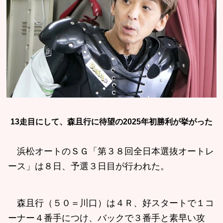
13走目にして、森且行に待望の2025年初勝利が挙がった
浜松オートのＳＧ「第３８回全日本選抜オートレ
ース」は８日、予選３日目が行われた。
森且行（５０＝川口）は４Ｒ、好スタートで１コ
ーナー４番手につけ、バックで３番手と素早い攻