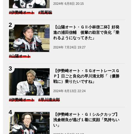
2024年 6月8日 20:15
#伊勢崎オート
#荒尾聡
【山陽オート・ＧⅡ小林啓二杯】好発
進の浦田信輔 後輩の助言で良化「乗
れるようになってきた」
2024年 7月24日 19:27
#山陽オート
【伊勢崎オート・ＳＧオートレースＧ
Ｐ】日ごと良化の早川清太郎「（優勝
戦に）乗りたいですね」
2024年 8月13日 22:24
#伊勢崎オート
#早川清太郎
【伊勢崎オート・ＧＩシルクカップ】
浅倉樹良が逃げ１着に笑顔「気持ちい
い」