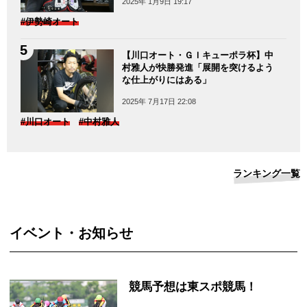
2025年 1月9日 19:17
#伊勢崎オート
【川口オート・ＧＩキューポラ杯】中
村雅人が快勝発進「展開を突けるよう
な仕上がりにはある」
2025年 7月17日 22:08
#川口オート
#中村雅人
ランキング一覧
イベント・お知らせ
競馬予想は東スポ競馬！