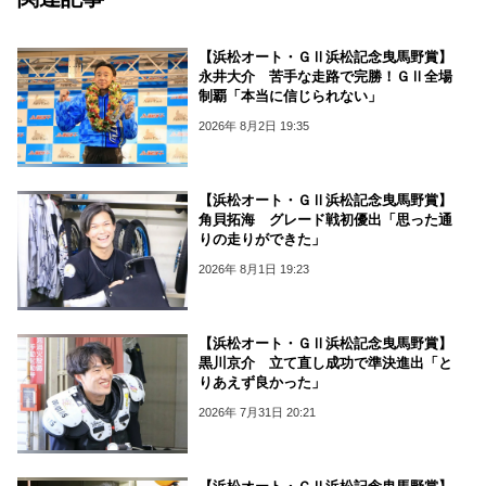
【浜松オート・ＧⅡ浜松記念曳馬野賞】
永井大介 苦手な走路で完勝！ＧⅡ全場
制覇「本当に信じられない」
2026年 8月2日 19:35
【浜松オート・ＧⅡ浜松記念曳馬野賞】
角貝拓海 グレード戦初優出「思った通
りの走りができた」
2026年 8月1日 19:23
【浜松オート・ＧⅡ浜松記念曳馬野賞】
黒川京介 立て直し成功で準決進出「と
りあえず良かった」
2026年 7月31日 20:21